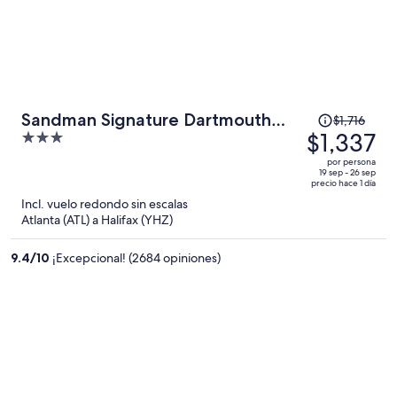
El
Sandman Signature Dartmouth
$1,716
precio
$1,337
3
Hotel & Suites
era
out
por persona
de
of
19 sep - 26 sep
precio hace 1 día
$1,716
5
Incl. vuelo redondo sin escalas
y
Atlanta (ATL) a Halifax (YHZ)
ahora
es
9.4
/
10
¡Excepcional! (2684 opiniones)
de
$1,337
por
persona