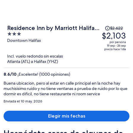
El
Residence Inn by Marriott Halifax
$2,622
precio
$2,103
3
Downtown
era
out
Downtown Halifax
por persona
de
of
19 sep - 26 sep
precio hace 1 día
$2,622
5
Incl. vuelo redondo sin escalas
y
Atlanta (ATL) a Halifax (YHZ)
ahora
es
8.6
/
10
¡Excelente! (1000 opiniones)
de
$2,103
Buena ubicacion, pero al estar en calle principal en la noche hay
muchisisimo ruido y no tiene ventanas a prueba de ruido por lo que
por
dormir es dificil, no tiene restaurante ni room service
persona
Enviada el 10 may. 2026
Elegir mis fechas