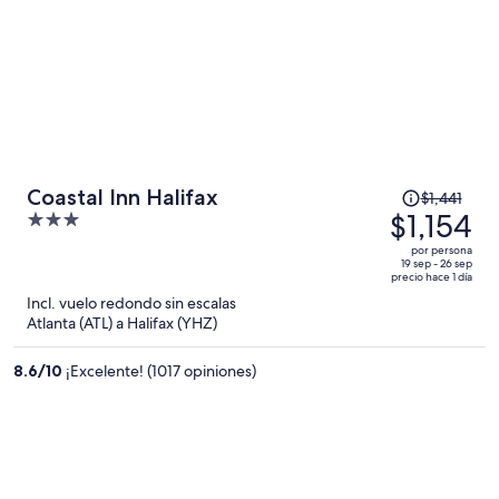
El
Coastal Inn Halifax
$1,441
precio
$1,154
3
era
out
por persona
de
of
19 sep - 26 sep
precio hace 1 día
$1,441
5
Incl. vuelo redondo sin escalas
y
Atlanta (ATL) a Halifax (YHZ)
ahora
es
8.6
/
10
¡Excelente! (1017 opiniones)
de
$1,154
por
persona