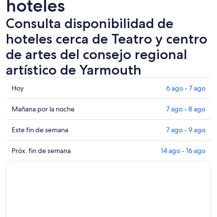
hoteles
Consulta disponibilidad de
hoteles cerca de Teatro y centro
de artes del consejo regional
artístico de Yarmouth
Consultar
Hoy
6 ago - 7 ago
los
precios
Consultar
Mañana por la noche
7 ago - 8 ago
cerca
precios
de
cerca
Consultar
Este fin de semana
7 ago - 9 ago
Teatro
de
precios
y
Teatro
cerca
Consultar
Próx. fin de semana
14 ago - 16 ago
centro
y
de
precios
de
centro
Teatro
cerca
artes
de
y
de
del
artes
centro
Teatro
consejo
del
de
y
regional
consejo
artes
centro