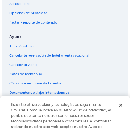
Accesibilidad
Opciones de privacidad
Pautas y reporte de contenido
Ayuda
Atención al cliente
Cancelar tu reservación de hotel o renta vacacional
Cancelar tu vuelo
Plazos de reembolso
Cómo usar un cupón de Expedia
Documentos de viajes internacionales
© 2026 Expedia, Inc., una empresa de Expedia Group. Todos los
Este sitio utiliza cookies y tecnologías de seguimiento
derechos reservados. Expedia y el logo de Expedia son marcas
similares. Como se indica en nuestro Aviso de privacidad, es
registradas o marcas comerciales de Expedia, Inc. CST# 2029030-50.
posible que tanto nosotros como nuestros socios
recopilemos datos personales y otros detalles. Al continuar
utilizando nuestro sitio web, aceptas nuestro Aviso de