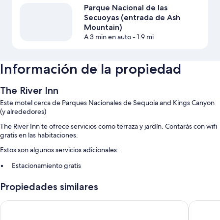
Parque Nacional de las
Secuoyas (entrada de Ash
Mountain)
A 3 min en auto
- 1.9 mi
Información de la propiedad
The River Inn
Este motel cerca de Parques Nacionales de Sequoia and Kings Canyon
(y alrededores)
The River Inn te ofrece servicios como terraza y jardín. Contarás con wifi
gratis en las habitaciones.
Estos son algunos servicios adicionales:
Estacionamiento gratis
Asadores y resguardo de equipaje
Propiedades similares
Las personas comparten muy buenas opiniones sobre aspectos
como la ubicación
Western Holiday Lodge Three Rivers
Comfort 
Características de la habitación