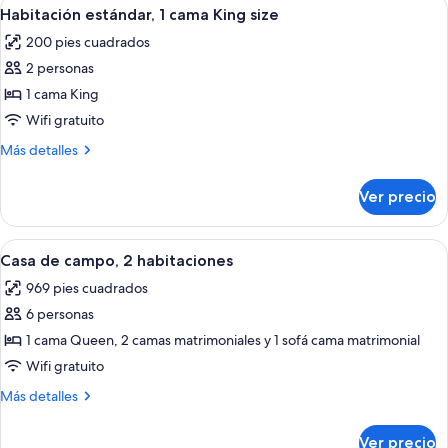
Abrir
Habitación de hotel con una cama gra
8
camas
Habitación estándar, 1 cama King size
todas
Queen
200 pies cuadrados
size
las
2 personas
fotos
de
1 cama King
Habitación
Wifi gratuito
estándar,
Más
Más detalles
1
detalles
cama
sobre
Ver precio
Habitación
King
estándar,
size
1
Abrir
Casa de campo, 2 habitaciones | Escrito
2
cama
Casa de campo, 2 habitaciones
todas
King
969 pies cuadrados
size
las
6 personas
fotos
de
1 cama Queen, 2 camas matrimoniales y 1 sofá cama matrimonial
Casa
Wifi gratuito
de
Más
Más detalles
campo,
detalles
2
sobre
Ver precio