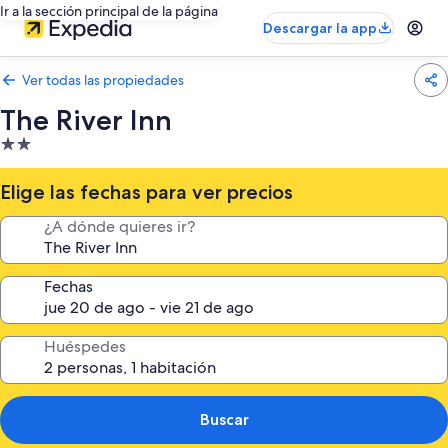
Ir a la sección principal de la página
Descargar la app
Ver todas las propiedades
The River Inn
Propiedad
de
2.0
Elige las fechas para ver precios
estrellas
¿A dónde quieres ir?
Fechas
Huéspedes
Buscar