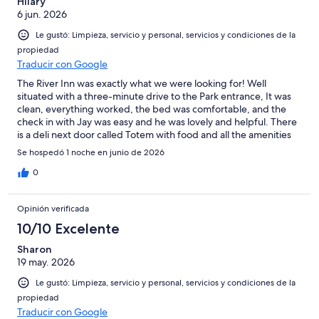
Hilary
6 jun. 2026
Le gustó: Limpieza, servicio y personal, servicios y condiciones de la
propiedad
Traducir con Google
The River Inn was exactly what we were looking for! Well
situated with a three-minute drive to the Park entrance, It was
clean, everything worked, the bed was comfortable, and the
check in with Jay was easy and he was lovely and helpful. There
is a deli next door called Totem with food and all the amenities
you need for the day. No complaints. It was a wonderful
Se hospedó 1 noche en junio de 2026
overnight trip.
0
Opinión verificada
10/10 Excelente
Sharon
19 may. 2026
Le gustó: Limpieza, servicio y personal, servicios y condiciones de la
propiedad
Traducir con Google