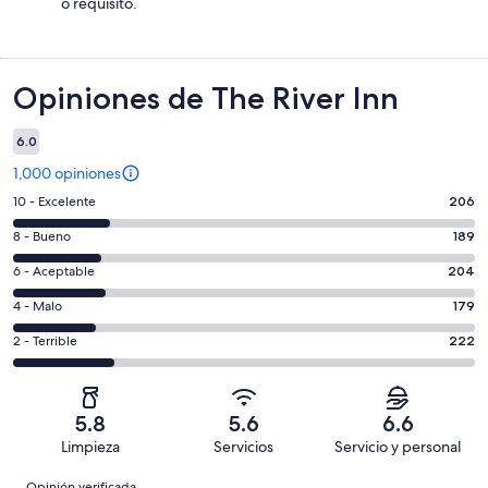
o requisito.
Opiniones
Opiniones de The River Inn
6.0
1,000 opiniones
Puntuación
10 - Excelente
206
de
Puntuación
8 - Bueno
189
10,
de
es
Puntuación
6 - Aceptable
204
8,
decir,
de
es
Puntuación
4 - Malo
179
Excelente.
6,
decir,
de
Basada
es
Puntuación
2 - Terrible
222
Bueno.
4,
en
decir,
de
Basada
es
206
Aceptable.
2,
en
decir,
de
Basada
es
189
Malo.
5.8
5.6
6.6
1000
en
decir,
de
Basada
Limpieza
Servicios
Servicio y personal
opiniones
204
Terrible.
1000
en
Opiniones
de
Basada
Opinión verificada