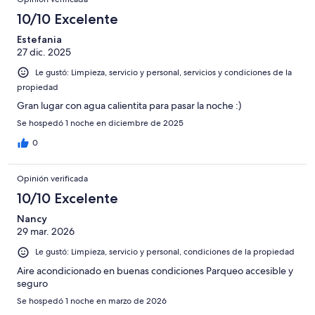
opiniones
179
1000
en
de
10/10 Excelente
opiniones
222
1000
de
Estefania
opiniones
27 dic. 2025
1000
opiniones
Le gustó: Limpieza, servicio y personal, servicios y condiciones de la
propiedad
Gran lugar con agua calientita para pasar la noche :)
Se hospedó 1 noche en diciembre de 2025
0
Opinión verificada
10/10 Excelente
Nancy
29 mar. 2026
Le gustó: Limpieza, servicio y personal, condiciones de la propiedad
Aire acondicionado en buenas condiciones Parqueo accesible y
seguro
Se hospedó 1 noche en marzo de 2026