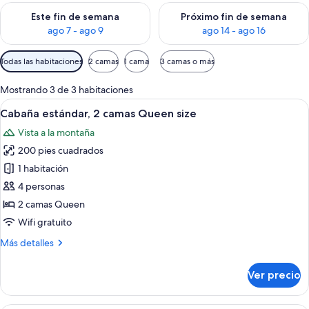
Consulta la disponibilidad para este fin de semana ago 7 - ag
Consulta la disponibilidad par
Este fin de semana
Próximo fin de semana
ago 7 - ago 9
ago 14 - ago 16
Filtros
Todas las habitaciones
2 camas
1 cama
3 camas o más
disponibles
para
Mostrando 3 de 3 habitaciones
las
Abrir
Habitación de hotel con dos camas, tel
4
Cabaña estándar, 2 camas Queen size
habitaciones
todas
Vista a la montaña
las
200 pies cuadrados
fotos
de
1 habitación
Cabaña
4 personas
estándar,
2 camas Queen
2
Wifi gratuito
camas
Más
Más detalles
Queen
detalles
size
sobre
Ver precio
Cabaña
estándar,
2