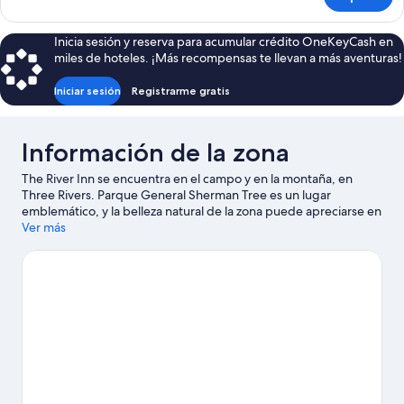
Casa
habitaciones
de
campo,
Inicia sesión y reserva para acumular crédito OneKeyCash en
2
miles de hoteles. ¡Más recompensas te llevan a más aventuras!
habitaciones
Iniciar sesión
Registrarme gratis
Información de la zona
The River Inn se encuentra en el campo y en la montaña, en
Three Rivers. Parque General Sherman Tree es un lugar
emblemático, y la belleza natural de la zona puede apreciarse en
Parque Nacional de las Secuoyas (entrada de Ash Mountain) y
Ver más
Parques Nacionales de Sequoia and Kings Canyon (y
alrededores).
Visita nuestra guía de Three Rivers
Ver más moteles en Three Rivers