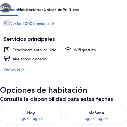
erior
Siguiente
56+
Resumen
Habitaciones
Ubicación
Políticas
Opiniones
6.0
Ver las 1,000 opiniones
6.0 de 10,
Servicios principales
Estacionamiento incluido
Wifi gratuito
Aire acondicionado
Ver todos
Terraza o patio
Opciones de habitación
Consulta la disponibilidad para estas fechas
Consulta la disponibilidad para hoy ago 6 - ago 7
Consulta la disponibilidad pa
Hoy
Mañana
ago 6 - ago 7
ago 7 - ago 8