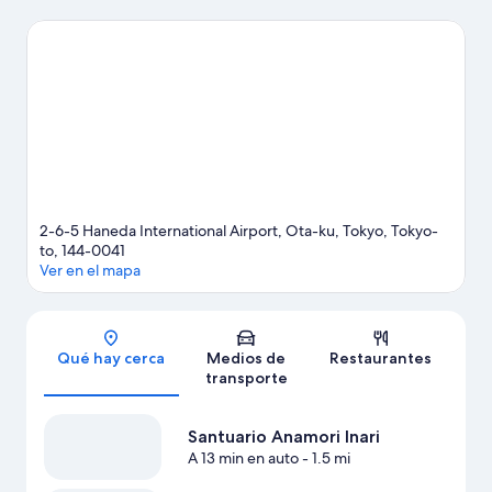
Aeropuerto de Haneda y Torre de Tokio son lugares
emblemáticos, y los turistas que quieran ir de compras pueden
visitar Mercado de Toyosu y Tokyo Midtown (complejo
comercial y residencial). Parque de la Vida Marítima de Tokio y
Parque de diversiones Disneyland® Tokio son lugares increíbles
que no te puedes perder. Los huéspedes valoran la cercanía de
este hotel al transporte público: la Haneda Airport Terminal 3 se
encuentra a poca distancia y la Estación de metro de Haneda
Airport International Terminal está a 10 minutos a pie.
Visita
nuestra guía de Tokio
2-6-5 Haneda International Airport, Ota-ku, Tokyo, Tokyo-
to, 144-0041
Ver en el mapa
Sección del mapa
Qué hay cerca
Medios de
Restaurantes
transporte
Santuario Anamori Inari
A 13 min en auto
- 1.5 mi