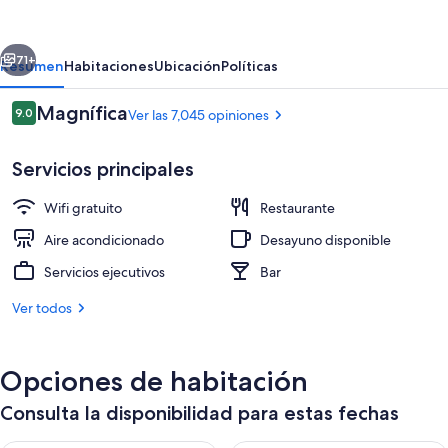
Park
Hotel
erior
Siguiente
Tokyo
71+
Resumen
Habitaciones
Ubicación
Políticas
Haneda
Opiniones
Magnífica
9.0
Ver las 7,045 opiniones
Airport
9.0 de 10,
Terminal
Servicios principales
3
Wifi gratuito
Restaurante
Aire acondicionado
Desayuno disponible
Servicios ejecutivos
Bar
Entrada interior
Ver todos
Opciones de habitación
Consulta la disponibilidad para estas fechas