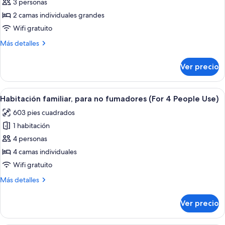
de
3 personas
Suite
2 camas individuales grandes
Wifi gratuito
Más
Más detalles
detalles
sobre
Ver precio
Suite
Abrir
Una habitación de hotel con dos camas,
7
Habitación familiar, para no fumadores (For 4 People Use)
todas
603 pies cuadrados
las
1 habitación
fotos
de
4 personas
Habitación
4 camas individuales
familiar,
Wifi gratuito
para
Más
Más detalles
no
detalles
fumadores
sobre
Ver precio
Habitación
(For
familiar,
4
para