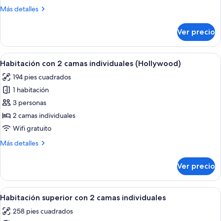
Más
Más detalles
detalles
sobre
Ver precio
Habitación
doble
Abrir
Una habitación de hotel con una cama g
8
Habitación con 2 camas individuales (Hollywood)
todas
194 pies cuadrados
las
1 habitación
fotos
de
3 personas
Habitación
2 camas individuales
con
Wifi gratuito
2
Más
Más detalles
camas
detalles
individuales
sobre
Ver precio
Habitación
(Hollywood)
con
2
Abrir
Habitación de hotel con dos camas, un e
8
camas
Habitación superior con 2 camas individuales
todas
individuales
258 pies cuadrados
(Hollywood)
las