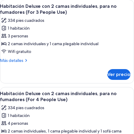
Abrir
Una habitación de hotel con dos camas, 
People
7
no
Habitación Deluxe con 2 camas individuales, para no
todas
Use)
fumadores
fumadores (For 3 People Use)
(For
las
334 pies cuadrados
4
fotos
People
1 habitación
de
Use)
3 personas
Habitación
Deluxe
2 camas individuales y 1 cama plegable individual
con
Wifi gratuito
2
Más
Más detalles
camas
detalles
individuales,
sobre
Ver precio
Habitación
para
Deluxe
no
con
Abrir
Una habitación de hotel con dos camas, 
fumadores
7
2
Habitación Deluxe con 2 camas individuales, para no
todas
camas
(For
fumadores (For 4 People Use)
individuales,
las
3
334 pies cuadrados
para
fotos
People
no
1 habitación
de
Use)
fumadores
4 personas
Habitación
(For
3
Deluxe
2 camas individuales, 1 cama plegable individual y 1 sofá cama