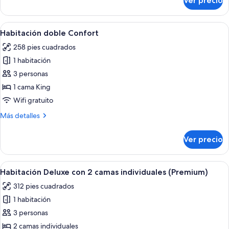
Ver precio
Habitación
doble
(Single
Abrir
Habitación de hotel con una cama grand
7
Use)
Habitación doble Confort
todas
258 pies cuadrados
las
1 habitación
fotos
de
3 personas
Habitación
1 cama King
doble
Wifi gratuito
Confort
Más
Más detalles
detalles
sobre
Ver precio
Habitación
doble
Confort
Abrir
Habitación de hotel con sofá, una sill
7
Habitación Deluxe con 2 camas individuales (Premium)
todas
312 pies cuadrados
las
1 habitación
fotos
de
3 personas
Habitación
2 camas individuales