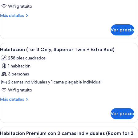
Deluxe
Wifi gratuito
con
Más
Más detalles
2
detalles
camas
sobre
Ver precio
Habitación
individuales
Deluxe
(Premium)
con
Abrir
Habitación de hotel con dos camas, un e
8
2
Habitación (for 3 Only, Superior Twin + Extra Bed)
todas
camas
258 pies cuadrados
individuales
las
(Premium)
1 habitación
fotos
de
3 personas
Habitación
2 camas individuales y 1 cama plegable individual
(for
Wifi gratuito
3
Más
Más detalles
Only,
detalles
Superior
sobre
Ver precio
Habitación
Twin
(for
+
3
Abrir
Habitación de hotel con dos camas, un e
Extra
7
Only,
Habitación Premium con 2 camas individuales (Room for 3
todas
Superior