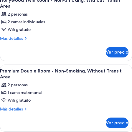
Hollywood Twin Room - Non-Smoking, Without Transit
todas
Smoking,
Transit
Area
Without
las
Area
2 personas
Transit
fotos
Area
2 camas individuales
de
Wifi gratuito
Hollywood
Twin
Más
Más detalles
detalles
Room
sobre
-
Ver precio
Hollywood
Non-
Twin
Smoking,
Room
Abrir
Una habitación de hotel con cama, escrit
4
-
Without
Premium Double Room - Non-Smoking, Without Transit
todas
Non-
Area
Transit
Smoking,
las
Area
2 personas
Without
fotos
Transit
1 cama matrimonial
de
Area
Wifi gratuito
Premium
Double
Más
Más detalles
detalles
Room
sobre
-
Ver precio
Premium
Non-
Double