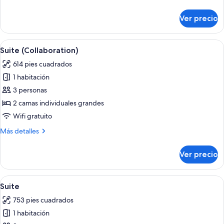
2
)
detalles
camas
sobre
Ver precio
Habitación
individuales
Deluxe
con
Abrir
Habitación de hotel con dos camas, un
8
2
Suite (Collaboration)
todas
camas
614 pies cuadrados
individuales
las
1 habitación
fotos
de
3 personas
Suite
2 camas individuales grandes
(Collaboration)
Wifi gratuito
Más
Más detalles
detalles
sobre
Ver precio
Suite
(Collaboration)
Abrir
Una habitación de hotel moderna con
11
Suite
todas
753 pies cuadrados
las
1 habitación
fotos