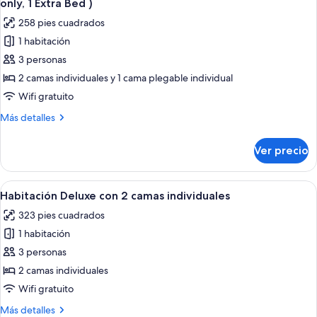
Bed)
only, 1 Extra Bed )
Twin
las
258 pies cuadrados
+
fotos
Extra
1 habitación
de
Bed)
3 personas
Habitación
Premium
2 camas individuales y 1 cama plegable individual
con
Wifi gratuito
2
Más
Más detalles
camas
detalles
individuales
sobre
Ver precio
Habitación
(Room
Premium
for
con
Abrir
Una habitación de hotel con dos camas, 
3
7
2
Habitación Deluxe con 2 camas individuales
todas
camas
only,
323 pies cuadrados
individuales
las
1
(Room
1 habitación
fotos
Extra
for
de
3 personas
Bed
3
Habitación
only,
2 camas individuales
)
1
Deluxe
Wifi gratuito
Extra
con
Bed
Más
Más detalles