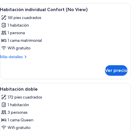
Smoking,
Room
Abrir
Habitación individual Confort (No Vie
7
-
Without
Habitación individual Confort (No View)
todas
Non-
Transit
161 pies cuadrados
Smoking,
las
Area
Without
1 habitación
fotos
Transit
de
1 persona
Area
Habitación
1 cama matrimonial
individual
Wifi gratuito
Confort
Más
Más detalles
(No
detalles
View)
sobre
Ver precio
Habitación
individual
Confort
Abrir
Una habitación de hotel con cama, sofá
7
(No
Habitación doble
todas
View)
172 pies cuadrados
las
1 habitación
fotos
de
3 personas
Habitación
1 cama Queen
doble
Wifi gratuito