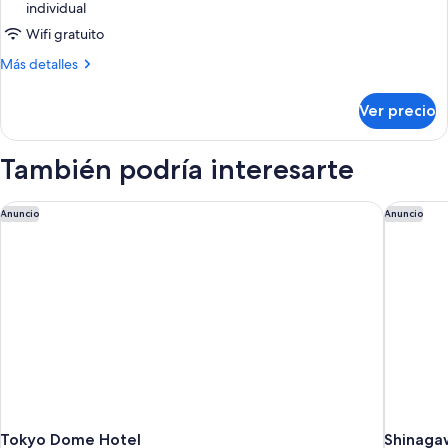
People
individual
con
Use)
Wifi gratuito
2
camas
Más
Más detalles
individuales,
detalles
sobre
para
Ver precio
Habitación
no
Deluxe
fumadores
con
También podría interesarte
2
(For
camas
4
individuales,
Tokyo Dome Hotel
Shinagaw
Anuncio
Anuncio
People
para
Use)
no
fumadores
(For
4
People
Use)
Tokyo Dome Hotel
Shinaga