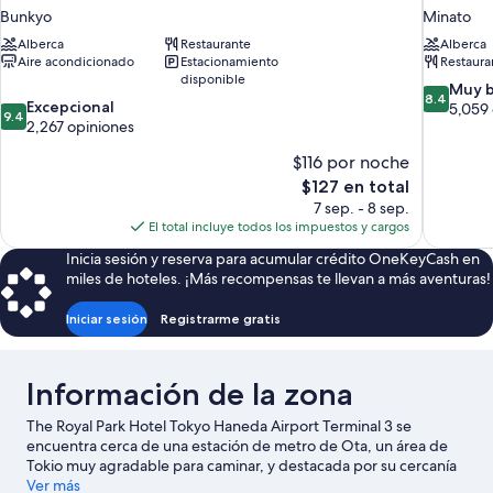
Bunkyo
Minato
Alberca
Restaurante
Alberca
Aire acondicionado
Estacionamiento
Restaura
disponible
8.4
Muy 
8.4
9.4
Excepcional
de
5,059 
9.4
de
2,267 opiniones
10,
10,
Muy
$116 por noche
Excepcional,
bueno,
2,267
El
$127 en total
5,059
opiniones
precio
opiniones
7 sep. - 8 sep.
actual
El total incluye todos los impuestos y cargos
es
Inicia sesión y reserva para acumular crédito OneKeyCash en
de
miles de hoteles. ¡Más recompensas te llevan a más aventuras!
$127
Iniciar sesión
Registrarme gratis
Información de la zona
The Royal Park Hotel Tokyo Haneda Airport Terminal 3 se
encuentra cerca de una estación de metro de Ota, un área de
Tokio muy agradable para caminar, y destacada por su cercanía
al aeropuerto y zona comercial. Mirador en la Terminal 1 del
Ver más