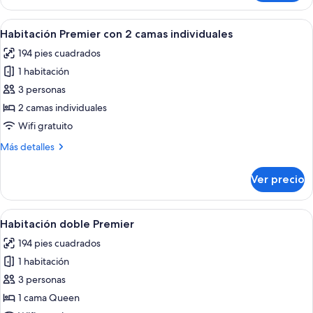
individual
Confort
Abrir
Habitación de hotel con una cama gran
7
Habitación Premier con 2 camas individuales
todas
194 pies cuadrados
las
1 habitación
fotos
de
3 personas
Habitación
2 camas individuales
Premier
Wifi gratuito
con
Más
Más detalles
2
detalles
camas
sobre
Ver precio
Habitación
individuales
Premier
con
Abrir
Una habitación de hotel con cama, sofá,
7
2
Habitación doble Premier
todas
camas
194 pies cuadrados
individuales
las
1 habitación
fotos
de
3 personas
Habitación
1 cama Queen
doble