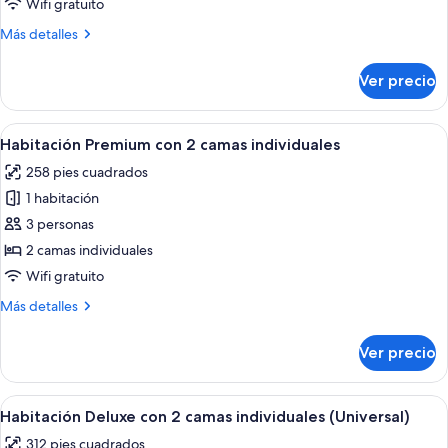
Wifi gratuito
Premier
Más
Más detalles
detalles
sobre
Ver precio
Habitación
doble
Premier
Abrir
Habitación de hotel con dos camas, un e
7
Habitación Premium con 2 camas individuales
todas
258 pies cuadrados
las
1 habitación
fotos
de
3 personas
Habitación
2 camas individuales
Premium
Wifi gratuito
con
Más
Más detalles
2
detalles
camas
sobre
Ver precio
Habitación
individuales
Premium
con
Abrir
Una habitación de hotel con dos camas, 
7
2
Habitación Deluxe con 2 camas individuales (Universal)
todas
camas
312 pies cuadrados