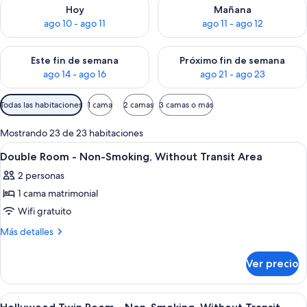
Consulta la disponibilidad para hoy ago 10 - ago 11
Consulta la disponibilidad par
Hoy
Mañana
ago 10 - ago 11
ago 11 - ago 12
Consulta la disponibilidad para este fin de semana ago 14 - ag
Consulta la disponibilidad pa
Este fin de semana
Próximo fin de semana
ago 14 - ago 16
ago 21 - ago 23
Filtros
Todas las habitaciones
1 cama
2 camas
3 camas o más
disponibles
para
Mostrando 23 de 23 habitaciones
las
Abrir
Una habitación de hotel con cama, sofá,
7
Double Room - Non-Smoking, Without Transit Area
habitaciones
todas
2 personas
las
1 cama matrimonial
fotos
de
Wifi gratuito
Double
Más
Más detalles
Room
detalles
sobre
-
Ver precio
Double
Non-
Room
Smoking,
-
Abrir
Una habitación de hotel moderna con
6
Without
Non-