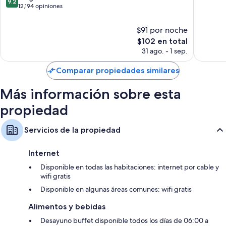
9.2
10,
connected
Televisiones LED de 32 pulgadas con canales digitales
de
12,194 opiniones
Excepcio
to
10,
Refrigeradores, calefacción y servicio de limpieza diario
1,939
Haneda
Magnífico,
$91 por noche
opinion
Airport
12,194
Terminal
El
$102 en total
opiniones
3
precio
31 ago. - 1 sep.
Ota
actual
es
Comparar propiedades similares
de
$102
Más información sobre esta
propiedad
Servicios de la propiedad
Internet
Disponible en todas las habitaciones: internet por cable y
wifi gratis
Disponible en algunas áreas comunes: wifi gratis
Alimentos y bebidas
Desayuno buffet disponible todos los días de 06:00 a