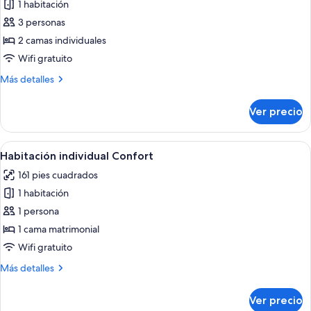
1 habitación
fotos
de
3 personas
Habitación
2 camas individuales
superior
Wifi gratuito
con
Más
Más detalles
2
detalles
camas
sobre
Ver precio
Habitación
individuales
superior
con
Abrir
Una habitación de hotel moderna con un
6
2
Habitación individual Confort
todas
camas
161 pies cuadrados
individuales
las
1 habitación
fotos
de
1 persona
Habitación
1 cama matrimonial
individual
Wifi gratuito
Confort
Más
Más detalles
detalles
sobre
Ver precio
Habitación