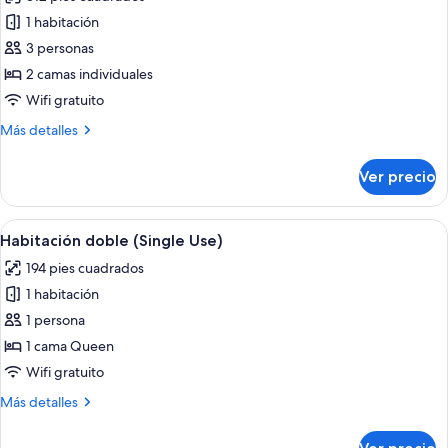
individuales
las
1 habitación
fotos
de
3 personas
Habitación
2 camas individuales
Deluxe
Wifi gratuito
con
Más
Más detalles
2
detalles
camas
sobre
Ver precio
Habitación
individuales
Deluxe
(Universal)
con
Abrir
Una habitación de hotel con cama, sofá
7
2
Habitación doble (Single Use)
todas
camas
194 pies cuadrados
individuales
las
(Universal)
1 habitación
fotos
de
1 persona
Habitación
1 cama Queen
doble
Wifi gratuito
(Single
Más
Más detalles
Use)
detalles
sobre