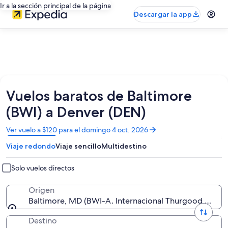
Ir a la sección principal de la página
Descargar la app
Vuelos baratos de Baltimore
(BWI) a Denver (DEN)
Se
Ver vuelo a $120 para el domingo 4 oct. 2026
abrirá
Viaje redondo
Viaje sencillo
Multidestino
en
una
nueva
Solo vuelos directos
ventana
Origen
Baltimore, MD (BWI-A. Internacional Thurgood Marsha
Destino