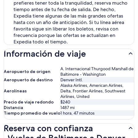
prefieres tener toda la tranquilidad, reserva mucho
tiempo antes de tu fecha de salida. De hecho,
Expedia tiene algunas de las más grandes ofertas
hasta con un año de anticipación. Si tu línea aérea
favorita sigue sin liberar los boletos, revisa con
frecuencia porque las ofertas se actualizan en
Expedia todo el tiempo.
Información de viaje
A. Internacional Thurgood Marshall de
Aeropuerto de origen
Baltimore - Washington
Aeropuerto de destino
Denver Intl.
Alaska Airlines, American Airlines,
Aerolíneas
Delta, Frontier Airlines, Southwest
Airlines, United
Precio de viaje redondo
$240
Distancia
1487
mi
Tiempo promedio de vuelo
1 hora, 47 minutos
Reserva con confianza
Vuelos de Baltimore a Denver