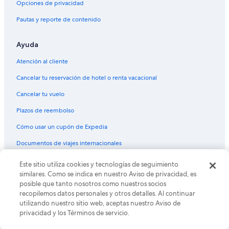
Opciones de privacidad
Vuelos de Charlotte (CLT) a Colorado Springs (COS)
Pautas y reporte de contenido
Vuelos de Columbus (CMH) a Colorado Springs (COS)
Vuelos de Chihuahua (CUU) a Colorado Springs (COS)
Ayuda
Vuelos de Key West (EYW) a Colorado Springs (COS)
Atención al cliente
Vuelos de Fresno (FAT) a Colorado Springs (COS)
Cancelar tu reservación de hotel o renta vacacional
Vuelos de Jacksonville (JAX) a Colorado Springs (COS)
Cancelar tu vuelo
Vuelos de Laredo (LRD) a Colorado Springs (COS)
Plazos de reembolso
Vuelos de Midland (MAF) a Colorado Springs (COS)
Cómo usar un cupón de Expedia
Vuelos de Kansas City (MCI) a Colorado Springs (COS)
Documentos de viajes internacionales
Vuelos de Ciudad de México (MEX) a Colorado Springs (COS)
Vuelos de Madison (MSN) a Colorado Springs (COS)
Este sitio utiliza cookies y tecnologías de seguimiento
© 2026 Expedia, Inc., una empresa de Expedia Group. Todos los
derechos reservados. Expedia y el logo de Expedia son marcas
similares. Como se indica en nuestro Aviso de privacidad, es
Vuelos de Minneapolis (MSP) a Colorado Springs (COS)
registradas o marcas comerciales de Expedia, Inc. CST# 2029030-50.
posible que tanto nosotros como nuestros socios
Vuelos de Nueva Orleans (MSY) a Colorado Springs (COS)
recopilemos datos personales y otros detalles. Al continuar
utilizando nuestro sitio web, aceptas nuestro Aviso de
Vuelos de Ocala (OCF) a Colorado Springs (COS)
privacidad y los Términos de servicio.
Vuelos de Oklahoma City (OKC) a Colorado Springs (COS)