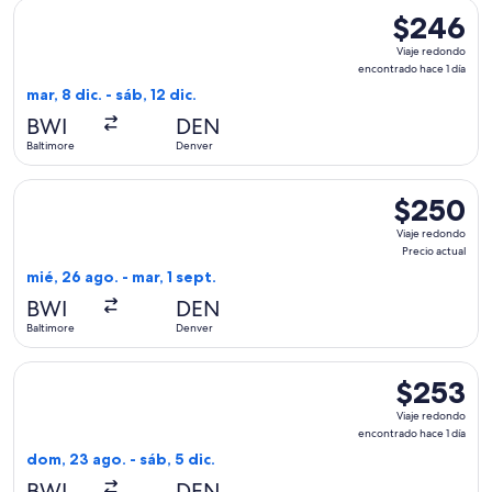
Seleccionar vuelo de Frontier Airlines, con salida el mar, 8 
$246
$246
Viaje
Viaje redondo
redondo,
encontrado hace 1 día
encontrado
mar, 8 dic. - sáb, 12 dic.
hace
BWI
DEN
1
Baltimore
Denver
día
Seleccionar vuelo de Frontier Airlines, con salida el mié, 26
$250
$250
Viaje
Viaje redondo
redondo,
Precio actual
Precio
mié, 26 ago. - mar, 1 sept.
actual
BWI
DEN
Baltimore
Denver
Seleccionar vuelo de Frontier Airlines, con salida el dom, 2
$253
$253
Viaje
Viaje redondo
redondo,
encontrado hace 1 día
encontrado
dom, 23 ago. - sáb, 5 dic.
hace
BWI
DEN