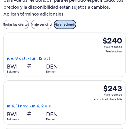
para vuelos rendondos, para el periodo especificado. Los
precios y la disponibilidad están sujetos a cambios.
Aplican términos adicionales.
Todas las ofertas
Viaje sencillo
Viaje redondo
Seleccionar vuelo de Frontier Airlines, con salida el jue, 8 o
$240
$240
Viaje
Viaje redondo
redondo,
Precio actual
Precio
jue, 8 oct. - lun, 12 oct.
actual
BWI
DEN
Baltimore
Denver
Seleccionar vuelo de Frontier Airlines, con salida el mié, 11
$243
$243
Viaje
Viaje redondo
redondo,
encontrado hace 1 día
encontrado
mié, 11 nov. - mié, 2 dic.
hace
BWI
DEN
1
Baltimore
Denver
día