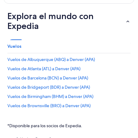
Explora el mundo con
Expedia
Vuelos
Vuelos de Albuquerque (ABQ) a Denver (APA)
Vuelos de Atlanta (ATL) a Denver (APA)
Vuelos de Barcelona (BCN) a Denver (APA)
Vuelos de Bridgeport (BDR) a Denver (APA)
Vuelos de Birmingham (BHM) a Denver (APA)
Vuelos de Brownsville (BRO) a Denver (APA)
Vuelos de Charlotte (CLT) a Denver (APA)
Vuelos de Cancún (CUN) a Denver (APA)
*Disponible para los socios de Expedia.
Vuelos de Calexico (CXL) a Denver (APA)