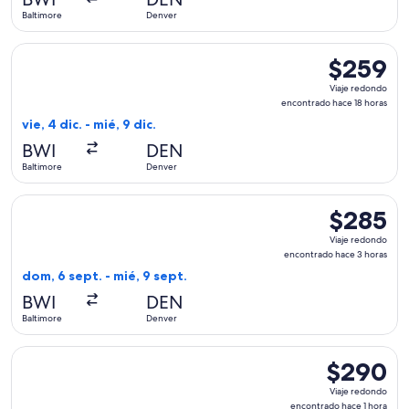
1
Baltimore
Denver
día
Seleccionar vuelo de Frontier Airlines, con salida el vie, 4 
$259
$259
Viaje
Viaje redondo
redondo,
encontrado hace 18 horas
encontrado
vie, 4 dic. - mié, 9 dic.
hace
BWI
DEN
18
Baltimore
Denver
horas
Seleccionar vuelo de Southwest Airlines, con salida el dom,
$285
$285
Viaje
Viaje redondo
redondo,
encontrado hace 3 horas
encontrado
dom, 6 sept. - mié, 9 sept.
hace
BWI
DEN
3
Baltimore
Denver
horas
Seleccionar vuelo de United, con salida el vie, 11 sept. desd
$290
$290
Viaje
Viaje redondo
redondo,
encontrado hace 1 hora