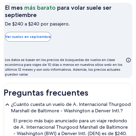
El mes
más barato
para volar suele ser
El
septiembre
mes
De $240 a $240 por pasajero.
más
barato
Ver vuelos en septiembre
para
volar
suele
Los datos se basan en los precios de búsquedas de vuelos en clase
ser
económica para viajes de 10 días o menos en nuestros sitios web en los
últimos 12 meses y son solo informativos. Además, los precios actuales
septiembre
pueden variar.
Preguntas frecuentes
¿Cuánto cuesta un vuelo de A. Internacional Thurgood
Marshall de Baltimore - Washington a Denver Intl.?
El precio más bajo anunciado para un viaje redondo
de A. Internacional Thurgood Marshall de Baltimore
- Washington (BWI) a Denver Intl. (DEN) es de $240.