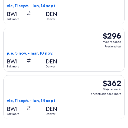
encontrado
vie, 11 sept. - lun, 14 sept.
hace
BWI
DEN
1
Baltimore
Denver
hora
Seleccionar vuelo de Sun Country Airlines, con salida el jue,
$296
$296
Viaje
Viaje redondo
redondo,
Precio actual
Precio
jue, 5 nov. - mar, 10 nov.
actual
BWI
DEN
Baltimore
Denver
Seleccionar vuelo de Delta, con salida el vie, 11 sept. desde
$362
$362
Viaje
Viaje redondo
redondo,
encontrado hace 1 hora
encontrado
vie, 11 sept. - lun, 14 sept.
hace
BWI
DEN
1
Baltimore
Denver
hora