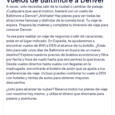
Vuelos de Baltimore a Denver
A veces, solo necesitas salir de la ciudad o cambiar de paisaje.
¡Cualquiera que sea el motivo, bastará con un vuelo de
Baltimore a Denver! ¡Anímate! Haz planes para ver todas las
atracciones famosas y disfrutar de la comida local. Tu viaje te
espera. Prepara las maletas y completa tu itinerario de viaje para
conocer Denver.
Ya sea para realizar un viaje de negocios o salir de vacaciones,
estás en el lugar indicado. En Expedia, te ayudaremos a
encontrar vuelos de BWI a DEN al alcance de tu bolsillo. ¿Estás
listo para salir unos días de Baltimore en busca de un nuevo
destino? Explora nuestros precios de boletos económicos y filtra
por fecha y hora de vuelo hasta que encuentres lo que buscas.
Desde vuelos directos hasta vuelos con llegadas en la
madrugada, encontrarás el boleto de avión que se ajuste a tus
preferencias de viaje. Incluso puedes combinar tu vuelo a DEN
con hoteles y rentas de autos para obtener mayores
descuentos.
¿Listo para alcanzar las nubes? Reserva todos tus planes de viaje
con nosotros hoy mismo, y utiliza el dinero que ahorraste para
paseos y aventuras.