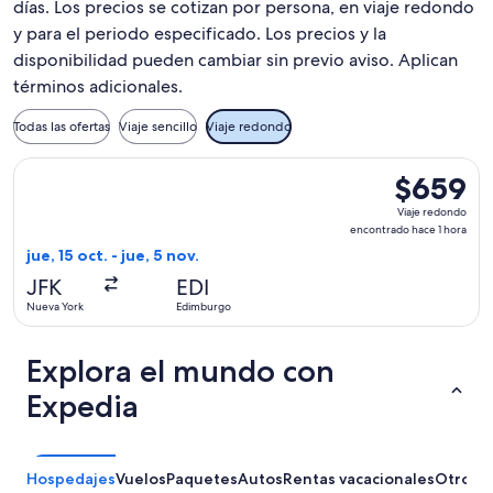
días. Los precios se cotizan por persona, en viaje redondo
y para el periodo especificado. Los precios y la
disponibilidad pueden cambiar sin previo aviso. Aplican
términos adicionales.
Todas las ofertas
Viaje sencillo
Viaje redondo
Seleccionar vuelo de Icelandair, con salida el jue, 15 oct. 
$659
$659
Viaje
Viaje redondo
redondo,
encontrado hace 1 hora
encontrado
jue, 15 oct. - jue, 5 nov.
hace
JFK
EDI
1
Nueva York
Edimburgo
hora
Explora el mundo con
Expedia
Hospedajes
Vuelos
Paquetes
Autos
Rentas vacacionales
Otros