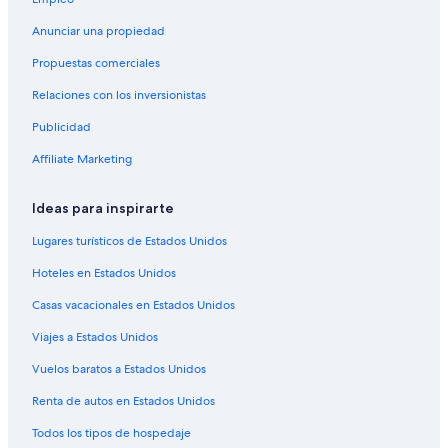
Hoteles en Aberuthven
B&B en Stirling
Anunciar una propiedad
Apartamentos en Stirling
Propuestas comerciales
Hoteles de negocios en Stirling
Relaciones con los inversionistas
Hoteles familiares en Stirling
Publicidad
Hoteles con restaurante en Stirling
Affiliate Marketing
Hoteles con sauna en Stirling
Ideas para inspirarte
Hoteles con hidromasaje en Stirling
Hoteles de senderismo en Stirling
Lugares turísticos de Estados Unidos
Macdonald Hotels en Stirling
Hoteles en Estados Unidos
Hoteles de SYHA Hostelling Scotland en Stirling
Casas vacacionales en Estados Unidos
Hoteles en Stirling
Viajes a Estados Unidos
Hoteles en Airth
Vuelos baratos a Estados Unidos
Hoteles cerca de Macdonald Inchyra Hotel Spa
Renta de autos en Estados Unidos
Hoteles con spa en Kinross
Todos los tipos de hospedaje