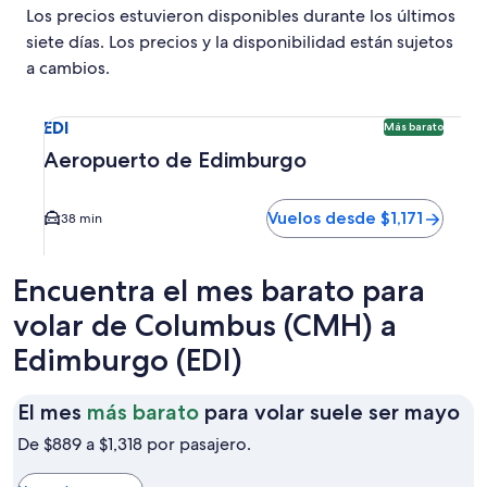
Los precios estuvieron disponibles durante los últimos
siete días. Los precios y la disponibilidad están sujetos
a cambios.
Seleccionar vuelo a Aeropuerto de Edimburgo EDI. Opción 
EDI
Más barato
Aeropuerto de Edimburgo
Vuelos desde $1,171
38 min
Encuentra el mes barato para
volar de Columbus (CMH) a
Edimburgo (EDI)
El
El mes
más barato
para volar suele ser mayo
me
De $889 a $1,318 por pasajero.
má