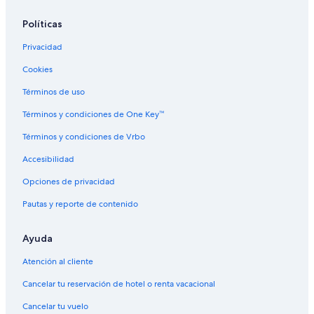
Hoteles con alberca en Kinross
Hoteles en Kinross
Políticas
Hoteles en Gleneagles
Privacidad
Hoteles cerca de Museo del Lugar de Nacimiento de Andrew
Cookies
Carnegie
Términos de uso
Hoteles cerca de Abadía de Culross
Términos y condiciones de One Key™
Hoteles en Dunfermline
Términos y condiciones de Vrbo
Hoteles en Carnock
Accesibilidad
Hoteles de Best Western en Pool of Muckhart
Opciones de privacidad
Hoteles en Braco
Casas de campo en Estación de tren Dunfermline Queen
Pautas y reporte de contenido
Margaret
Hoteles en Larbert
Ayuda
Atención al cliente
Cancelar tu reservación de hotel o renta vacacional
Cancelar tu vuelo