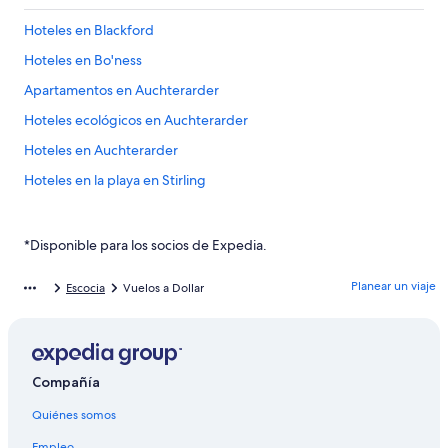
Hoteles en Blackford
Hoteles en Bo'ness
Apartamentos en Auchterarder
Hoteles ecológicos en Auchterarder
Hoteles en Auchterarder
Hoteles en la playa en Stirling
Hoteles en Stirling
Casas de huéspedes en Alloa
*Disponible para los socios de Expedia.
Hostales en Alloa
Planear un viaje
Escocia
Vuelos a Dollar
Hoteles cerca de Castillo de Stirling
Hoteles en Blairlogie
Hoteles de Independent en Milnathort
Compañía
Hoteles en Milnathort
Quiénes somos
Hoteles en Fallin
Empleo