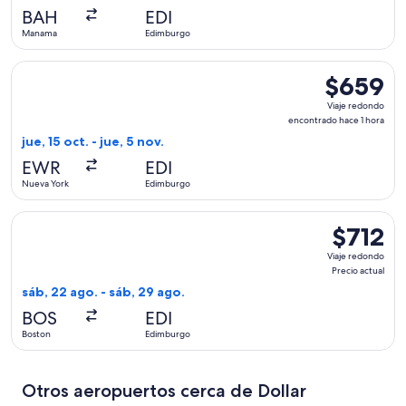
hace
BAH
EDI
1
Manama
Edimburgo
día
Seleccionar vuelo de Icelandair, con salida el jue, 15 oct. 
$659
$659
Viaje
Viaje redondo
redondo,
encontrado hace 1 hora
encontrado
jue, 15 oct. - jue, 5 nov.
hace
EWR
EDI
1
Nueva York
Edimburgo
hora
Seleccionar vuelo de Delta, con salida el sáb, 22 ago. desde
$712
$712
Viaje
Viaje redondo
redondo,
Precio actual
Precio
sáb, 22 ago. - sáb, 29 ago.
actual
BOS
EDI
Boston
Edimburgo
Otros aeropuertos cerca de Dollar