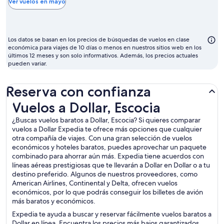
ba
Ver vuelos en mayo
pa
vo
su
Los datos se basan en los precios de búsquedas de vuelos en clase
se
económica para viajes de 10 días o menos en nuestros sitios web en los
últimos 12 meses y son solo informativos. Además, los precios actuales
ma
pueden variar.
Reserva con confianza
Vuelos a Dollar, Escocia
Vuelos a Dollar, Escocia
¿Buscas vuelos baratos a Dollar, Escocia? Si quieres comparar
vuelos a Dollar Expedia te ofrece más opciones que cualquier
otra compañía de viajes. Con una gran selección de vuelos
económicos y hoteles baratos, puedes aprovechar un paquete
combinado para ahorrar aún más. Expedia tiene acuerdos con
líneas aéreas prestigiosas que te llevarán a Dollar en Dollar o a tu
destino preferido. Algunos de nuestros proveedores, como
American Airlines, Continental y Delta, ofrecen vuelos
económicos, por lo que podrás conseguir los billetes de avión
más baratos y económicos.
Expedia te ayuda a buscar y reservar fácilmente vuelos baratos a
Dollar en línea. Encuentra los precios más bajos garantizados