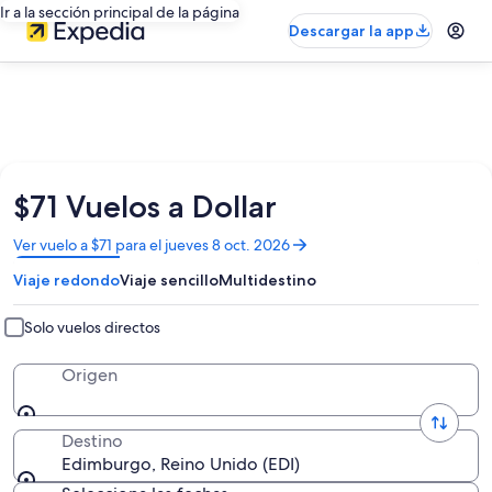
Ir a la sección principal de la página
Descargar la app
$71 Vuelos a Dollar
Se
Ver vuelo a $71 para el jueves 8 oct. 2026
abrirá
Viaje redondo
Viaje sencillo
Multidestino
en
una
nueva
Solo vuelos directos
ventana
Origen
Destino
Edimburgo, Reino Unido (EDI)