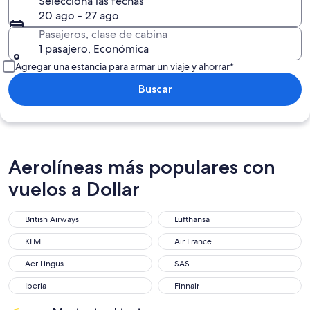
Selecciona las fechas
20 ago - 27 ago
Pasajeros, clase de cabina
1 pasajero, Económica
Agregar una estancia para armar un viaje y ahorrar*
Buscar
Aerolíneas más populares con
vuelos a Dollar
British Airways
Lufthansa
British Airways
Lufthansa
KLM
Air France
KLM
Air France
Aer Lingus
SAS
Aer Lingus
SAS
Iberia
Finnair
Iberia
Finnair