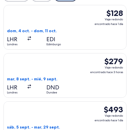
Seleccionar vuelo de British Airways, con salida el dom, 4 o
$128
$128
Viaje
Viaje redondo
redondo,
encontrado hace 1 día
encontrad
dom, 4 oct. - dom, 11 oct.
hace
LHR
EDI
1
Londres
Edimburgo
día
Seleccionar vuelo de Loganair, con salida el mar, 8 sept. de
$279
$279
Viaje
Viaje redondo
redondo,
encontrado hace 3 horas
encontrado
mar, 8 sept. - mié, 9 sept.
hace
LHR
DND
3
Londres
Dundee
horas
Seleccionar vuelo de Pegasus Airlines, con salida el sáb, 5
$493
$493
Viaje
Viaje redondo
redondo,
encontrado hace 1 día
encontrado
sáb, 5 sept. - mar, 29 sept.