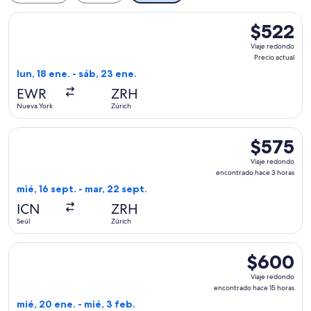
Seleccionar vuelo de Icelandair, con salida el lun, 18 ene. d
$522
$522
Viaje
Viaje redondo
redondo,
Precio actual
Precio
lun, 18 ene. - sáb, 23 ene.
actual
EWR
ZRH
Nueva York
Zúrich
Seleccionar vuelo de China Eastern Airlines, con salida el mi
$575
$575
Viaje
Viaje redondo
redondo,
encontrado hace 3 horas
encontrado
mié, 16 sept. - mar, 22 sept.
hace
ICN
ZRH
3
Seúl
Zúrich
horas
Seleccionar vuelo de American Airlines, con salida el mié, 2
$600
$600
Viaje
Viaje redondo
redondo,
encontrado hace 15 horas
encontrado
mié, 20 ene. - mié, 3 feb.