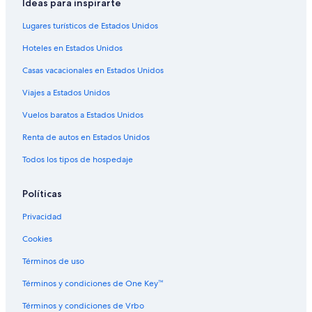
Ideas para inspirarte
Hoteles 5 estrellas en Mürren
Cabañas en Mürren
Lugares turísticos de Estados Unidos
Casas de campo en Mürren
Hoteles en Estados Unidos
Chalets en Mürren
Casas vacacionales en Estados Unidos
Hoteles en Mürren
Viajes a Estados Unidos
Hoteles cerca de Lago de Brienz
Vuelos baratos a Estados Unidos
Hoteles cerca de Pico de Jungfrau
Renta de autos en Estados Unidos
Hoteles en Distrito de Interlaken
Todos los tipos de hospedaje
Apartamentos en Iseltwald
Hoteles en Iseltwald
Políticas
Hoteles en Rosenlaui
Privacidad
Hoteles cerca de Observatorio Sphinx de Jungfraujoch
Cookies
Hoteles 4 estrellas en Axalp
Términos de uso
Hoteles en Axalp
Términos y condiciones de One Key™
Hoteles 3 estrellas en Wengen
Términos y condiciones de Vrbo