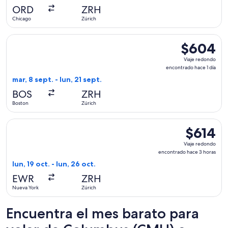
hace
ORD
ZRH
15
Chicago
Zúrich
horas
Seleccionar vuelo de Condor, con salida el mar, 8 sept. desd
$604
$604
Viaje
Viaje redondo
redondo,
encontrado hace 1 día
encontrado
mar, 8 sept. - lun, 21 sept.
hace
BOS
ZRH
1
Boston
Zúrich
día
Seleccionar vuelo de TAP Portugal, con salida el lun, 19 oct.
$614
$614
Viaje
Viaje redondo
redondo,
encontrado hace 3 horas
encontrado
lun, 19 oct. - lun, 26 oct.
hace
EWR
ZRH
3
Nueva York
Zúrich
horas
Encuentra el mes barato para