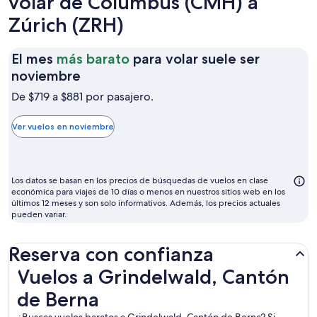
volar de Columbus (CMH) a
Zúrich (ZRH)
El mes
más barato
para volar suele ser
El
noviembre
mes
De $719 a $881 por pasajero.
más
barato
Ver vuelos en noviembre
para
volar
suele
Los datos se basan en los precios de búsquedas de vuelos en clase
ser
económica para viajes de 10 días o menos en nuestros sitios web en los
últimos 12 meses y son solo informativos. Además, los precios actuales
noviembre
pueden variar.
Reserva con confianza
Vuelos a Grindelwald, Cantón de Berna
Vuelos a Grindelwald, Cantón
de Berna