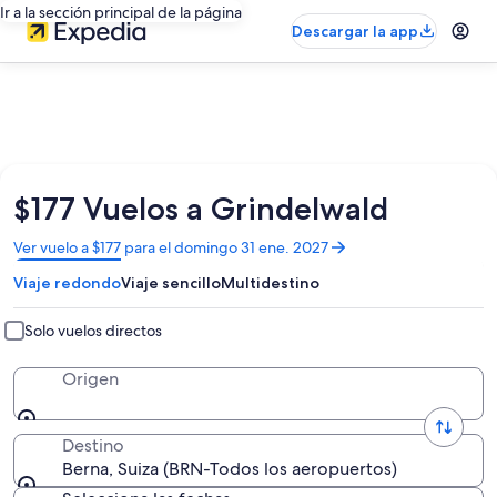
Ir a la sección principal de la página
Descargar la app
$177 Vuelos a Grindelwald
Se
Ver vuelo a $177 para el domingo 31 ene. 2027
abrirá
Viaje redondo
Viaje sencillo
Multidestino
en
una
nueva
Solo vuelos directos
ventana
Origen
Destino
Berna, Suiza (BRN-Todos los aeropuertos)