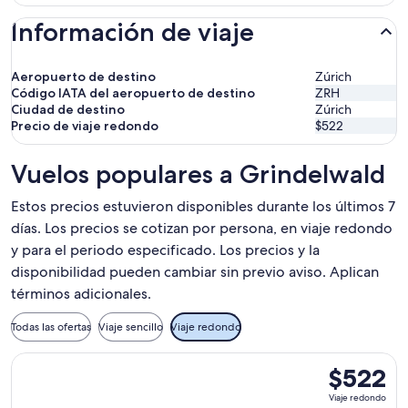
Información de viaje
Aeropuerto de destino
Zúrich
Código IATA del aeropuerto de destino
ZRH
Ciudad de destino
Zúrich
Precio de viaje redondo
$522
Vuelos populares a Grindelwald
Estos precios estuvieron disponibles durante los últimos 7
días. Los precios se cotizan por persona, en viaje redondo
y para el periodo especificado. Los precios y la
disponibilidad pueden cambiar sin previo aviso. Aplican
términos adicionales.
Todas las ofertas
Viaje sencillo
Viaje redondo
Seleccionar vuelo de Icelandair, con salida el lun, 18 ene. d
$522
$522
Viaje
Viaje redondo