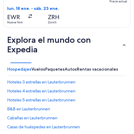
redondo,
Precio actual
Precio
lun, 18 ene. - sáb, 23 ene.
actual
EWR
ZRH
Nueva York
Zúrich
Explora el mundo con
Expedia
Hospedajes
Vuelos
Paquetes
Autos
Rentas vacacionales
Hoteles 3 estrellas en Lauterbrunnen
Hoteles 4 estrellas en Lauterbrunnen
Hoteles 5 estrellas en Lauterbrunnen
B&B en Lauterbrunnen
Cabañas en Lauterbrunnen
Casas de huéspedes en Lauterbrunnen