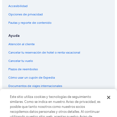
Hoteles 4 estrellas en Wengen
Accesibilidad
Hoteles 5 estrellas en Wengen
Opciones de privacidad
Chalets en Wengen
Pautas y reporte de contenido
Hostales en Wengen
Hoteles con concierge en Wengen
Ayuda
Hoteles para ir de compras en Wengen
Atención al cliente
Hoteles románticos en Wengen
Cancelar tu reservación de hotel o renta vacacional
Hoteles con traslado del/al aeropuerto en Wengen
Cancelar tu vuelo
Sunstar Hotels en Wengen
Plazos de reembolso
Hoteles en Wengen
Cómo usar un cupón de Expedia
Documentos de viajes internacionales
Este sitio utiliza cookies y tecnologías de seguimiento
© 2026 Expedia, Inc., una empresa de Expedia Group. Todos los
derechos reservados. Expedia y el logo de Expedia son marcas
similares. Como se indica en nuestro Aviso de privacidad, es
registradas o marcas comerciales de Expedia, Inc. CST# 2029030-50.
posible que tanto nosotros como nuestros socios
recopilemos datos personales y otros detalles. Al continuar
utilizando nuestro sitio web, aceptas nuestro Aviso de