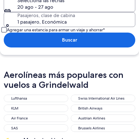
Selecciona las fechas
20 ago - 27 ago
Pasajeros, clase de cabina
1 pasajero, Económica
Agregar una estancia para armar un viaje y ahorrar*
Buscar
Aerolíneas más populares con
vuelos a Grindelwald
Lufthansa
Swiss International Air Lines
Lufthansa
Swiss International Air Lines
KLM
British Airways
KLM
British Airways
Air France
Austrian Airlines
Air France
Austrian Airlines
SAS
Brussels Airlines
SAS
Brussels Airlines