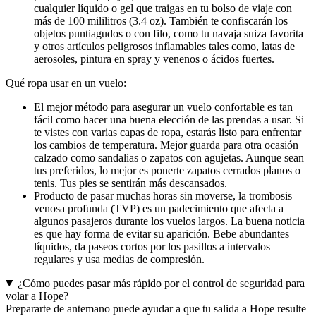
cualquier líquido o gel que traigas en tu bolso de viaje con
más de 100 mililitros (3.4 oz). También te confiscarán los
objetos puntiagudos o con filo, como tu navaja suiza favorita
y otros artículos peligrosos inflamables tales como, latas de
aerosoles, pintura en spray y venenos o ácidos fuertes.
Qué ropa usar en un vuelo:
El mejor método para asegurar un vuelo confortable es tan
fácil como hacer una buena elección de las prendas a usar. Si
te vistes con varias capas de ropa, estarás listo para enfrentar
los cambios de temperatura. Mejor guarda para otra ocasión
calzado como sandalias o zapatos con agujetas. Aunque sean
tus preferidos, lo mejor es ponerte zapatos cerrados planos o
tenis. Tus pies se sentirán más descansados.
Producto de pasar muchas horas sin moverse, la trombosis
venosa profunda (TVP) es un padecimiento que afecta a
algunos pasajeros durante los vuelos largos. La buena noticia
es que hay forma de evitar su aparición. Bebe abundantes
líquidos, da paseos cortos por los pasillos a intervalos
regulares y usa medias de compresión.
¿Cómo puedes pasar más rápido por el control de seguridad para
volar a Hope?
Prepararte de antemano puede ayudar a que tu salida a Hope resulte