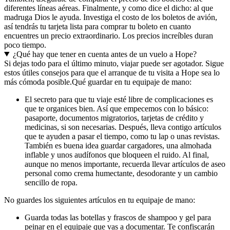
diferentes líneas aéreas. Finalmente, y como dice el dicho: al que
madruga Dios le ayuda. Investiga el costo de los boletos de avión,
así tendrás tu tarjeta lista para comprar tu boleto en cuanto
encuentres un precio extraordinario. Los precios increíbles duran
poco tiempo.
¿Qué hay que tener en cuenta antes de un vuelo a Hope?
Si dejas todo para el último minuto, viajar puede ser agotador. Sigue
estos útiles consejos para que el arranque de tu visita a Hope sea lo
más cómoda posible.
Qué guardar en tu equipaje de mano:
El secreto para que tu viaje esté libre de complicaciones es
que te organices bien. Así que empecemos con lo básico:
pasaporte, documentos migratorios, tarjetas de crédito y
medicinas, si son necesarias. Después, lleva contigo artículos
que te ayuden a pasar el tiempo, como tu lap o unas revistas.
También es buena idea guardar cargadores, una almohada
inflable y unos audífonos que bloqueen el ruido. Al final,
aunque no menos importante, recuerda llevar artículos de aseo
personal como crema humectante, desodorante y un cambio
sencillo de ropa.
No guardes los siguientes artículos en tu equipaje de mano:
Guarda todas las botellas y frascos de shampoo y gel para
peinar en el equipaje que vas a documentar. Te confiscarán