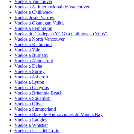
Vuelos a Vancouver
Vuelos a A. Internacional de Vancouver
Vuelos a Chilliwack
Vuelos desde Yarrow
Vuelos a Okanagan Valley
Vuelos a Pemberton
Vuelos de Castlegar (YCG) a Chilliwack (YCW)
Vuelos a North Vancouver
Vuelos a Richmond
Vuelos a Yale
Vuelos a Burnaby
Vuelos a Abbotsford
Vuelos a Delta
Vuelos a Surrey
Vuelos a Ashcroft
Vuelos a Lytton
Vuelos a Osoyoos
Vuelos a Britannia Beach
Vuelos a Squamish
Vuelos a Oliver
Vuelos a Summerland
Vuelos a Base de Hidroaviones de Miners Bay
Vuelos a Langley
Vuelos a Whistler
Vuelos a Islas del Golfo