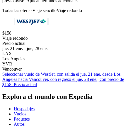
previo aviso. Aplican términos adicionales.
Todas las ofertas
Viaje sencillo
Viaje redondo
$158
Viaje redondo
Precio actual
jue, 21 ene. - jue, 28 ene.
LAX
Los Ángeles
YVR
Vancouver
Seleccionar vuelo de WestJet, con salida el jue, 21 ene. desde Los
Ángeles hacia Vancouver, con regreso el jue, 28 ene., con precio de
$158. Precio actual
Explora el mundo con Expedia
Hospedajes
Vuelos
Paquetes
Autos