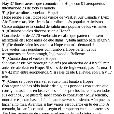
Hay 37 líneas aéreas que comunican a Hope con 91 aeropuertos
internacionales de todo el mundo.
¿Qué aerolíneas vuelan a Hope?
Hope recibe a casi todos los vuelos de WestJet, Air Canada y Lynx
Air. Entre estas, WestJet es la aerolínea más popular. Asimismo,
Casco antiguo es la ciudad de salida más popular de los visitantes.
¿Cuántos vuelos directos salen a Hope?
Con alrededor de 2,170 vuelos sin escalas que parten cada semana,
aterrizarás en Hope antes de que digas, "¿falta mucho para llegar?".
¿De dónde salen los vuelos a Hope con más demanda?
Los vuelos más populares con rumbo a Hope parten de los
aeropuertos de Scarborough, Inglewood o Bellevue.
¿Cuánto dura el vuelo a Hope?
Si viajas desde Scarborough, volarás por alrededor de 4 h y 55 min
antes de aterrizar en Hope. Si sales desde Inglewood, pasarás unas 1
h y 42 min entre aeropuertos. Y si sales desde Bellevue, son 1 h y 17
min.
¿Cómo se puede reservar el vuelo más barato a Hope?
Con seguridad has oído hablar de algunas personas con suerte que
consiguen asientos en los aviones a unos precios increíbles en todos
sus destinos. ¿Te gustaría saber cómo lo consiguen? Muy sencillo,
nunca se esperan hasta el final para reservar su asiento. Aún puedes
hacer algo más. Averigua si hay varios aeropuertos en tu destino. A
menudo, las tarifas cambian según el aeropuerto en el que aterrices.
También, asegúrate de comparar el precio de los boletos entre