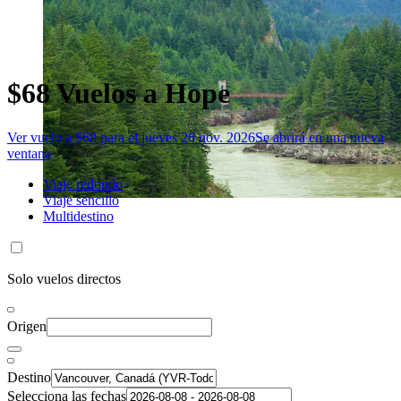
$68 Vuelos a Hope
Ver vuelo a $68 para el jueves 26 nov. 2026
Se abrirá en una nueva
ventana
Viaje redondo
Viaje sencillo
Multidestino
Solo vuelos directos
Origen
Destino
Selecciona las fechas