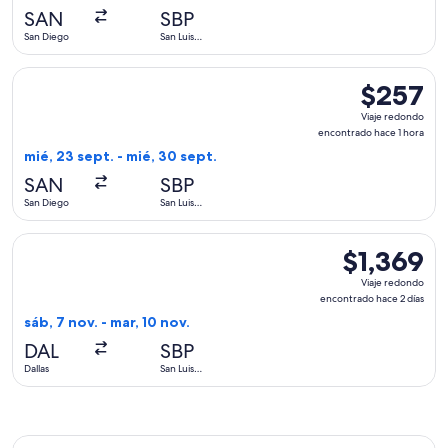
hace
SAN
SBP
1
San Diego
San Luis
hora
Obispo
Seleccionar vuelo de American Airlines, con salida el mié, 2
$257
$257
Viaje
Viaje redondo
redondo,
encontrado hace 1 hora
encontrado
mié, 23 sept. - mié, 30 sept.
hace
SAN
SBP
1
San Diego
San Luis
hora
Obispo
Seleccionar vuelo de Delta, con salida el sáb, 7 nov. desde D
$1,369
$1,369
Viaje
Viaje redondo
redondo,
encontrado hace 2 días
encontrado
sáb, 7 nov. - mar, 10 nov.
hace
DAL
SBP
2
Dallas
San Luis
días
Obispo