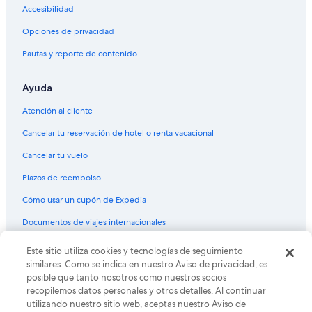
Hoteles cerca de viñedos en Cambria
Accesibilidad
Hoteles con vista al mar en Cambria
Opciones de privacidad
Hoteles que aceptan mascotas en Cambria
Pautas y reporte de contenido
Hoteles de Motel 6 en Cambria
Pacifica Hotels en Cambria
Ayuda
Hoteles en Cambria
Atención al cliente
Moteles en Cambria
Cancelar tu reservación de hotel o renta vacacional
Hoteles cerca de Playa estatal William Randolph Hearst
Cancelar tu vuelo
Memorial
Plazos de reembolso
Hoteles cerca de Lake Nacimiento
Hoteles cerca de Elephant Seal Rookery
Cómo usar un cupón de Expedia
Documentos de viajes internacionales
Este sitio utiliza cookies y tecnologías de seguimiento
© 2026 Expedia, Inc., una empresa de Expedia Group. Todos los
derechos reservados. Expedia y el logo de Expedia son marcas
similares. Como se indica en nuestro Aviso de privacidad, es
registradas o marcas comerciales de Expedia, Inc. CST# 2029030-50.
posible que tanto nosotros como nuestros socios
recopilemos datos personales y otros detalles. Al continuar
utilizando nuestro sitio web, aceptas nuestro Aviso de