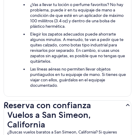
¿Vas a llevar tu loción o perfume favoritos? No hay
problema, puede ir en tu equipaje de mano a
condición de que esté en un aplicador de máximo
100 mililitros (3.4 oz) y dentro de una bolsa de
plástico hermética.
Elegir los zapatos adecuados puede ahorrarte
algunos minutos. A menudo, te van a pedir que te
quites calzado, como botas tipo industrial para
revisarlos por separado. En cambio, si usas unos
zapatos sin agujetas, es posible que no tengas que
quitártelos.
Las líneas aéreas no permiten llevar objetos
puntiagudos en tu equipaje de mano. Si tienes que
viajar con ellos, guárdalos en el equipaje
documentado.
Reserva con confianza
Vuelos a San Simeon, California
Vuelos a San Simeon,
California
¿Buscas vuelos baratos a San Simeon, California? Si quieres