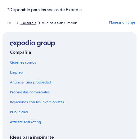
Hoteles cerca de Bodega y viñedos Justin
*Disponible para los socios de Expedia.
Hoteles cerca de Harmony Glassworks
Planear un viaje
California
Vuelos a San Simeon
Hoteles cerca de Sebastian General Store
Cabañas en Lake Nacimiento
Campings en Lake Nacimiento
Compañía
Casas vacacionales en Lake Nacimiento
Quiénes somos
Resorts en Lake Nacimiento
Empleo
Hoteles en Lake Nacimiento
Moteles en Lake Nacimiento
Anunciar una propiedad
Villas en Lake Nacimiento
Propuestas comerciales
Casas de campo en Ragged Point
Relaciones con los inversionistas
Hoteles cerca de Playa estatal de Cayucos
Publicidad
Hoteles cerca de Faro Piedras Blancas
Affiliate Marketing
Hoteles en Oak Shores
Ideas para inspirarte
Hoteles en Harmony