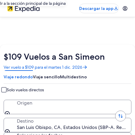
Ir a la sección principal de la página
Descargar la app
$109 Vuelos a San Simeon
Se
Ver vuelo a $109 para el martes 1 dic. 2026
abrirá
Viaje redondo
Viaje sencillo
Multidestino
en
una
nueva
Solo vuelos directos
ventana
Origen
Destino
San Luis Obispo, CA, Estados Unidos (SBP-A. Regiona