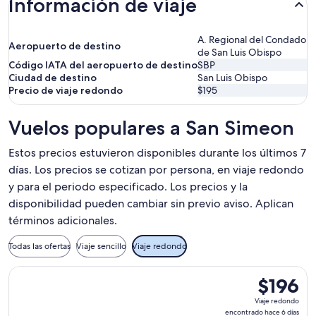
Información de viaje
A. Regional del Condado
Aeropuerto de destino
de San Luis Obispo
Código IATA del aeropuerto de destino
SBP
Ciudad de destino
San Luis Obispo
Precio de viaje redondo
$195
Vuelos populares a San Simeon
Estos precios estuvieron disponibles durante los últimos 7
días. Los precios se cotizan por persona, en viaje redondo
y para el periodo especificado. Los precios y la
disponibilidad pueden cambiar sin previo aviso. Aplican
términos adicionales.
Todas las ofertas
Viaje sencillo
Viaje redondo
Seleccionar vuelo de Bargain Flight, con salida el mar, 10 n
$196
$196
Viaje
Viaje redondo
redondo,
encontrado hace 6 días