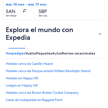
encontrad
mar, 10 nov. - mar, 17 nov.
hace
SAN
SBP
6
San Diego
San Luis
días
Obispo
Explora el mundo con
Expedia
Hospedajes
Vuelos
Paquetes
Autos
Rentas vacacionales
Hoteles cerca de Castillo Hearst
Hoteles cerca de Parque estatal William Randolph Hearst
Hoteles en Happy Hill
Lodges en Happy Hill
Hoteles cerca de Brown Butter Cookie Company
Casas de huéspedes en Ragged Point
Hoteles de Independent en Ragged Point