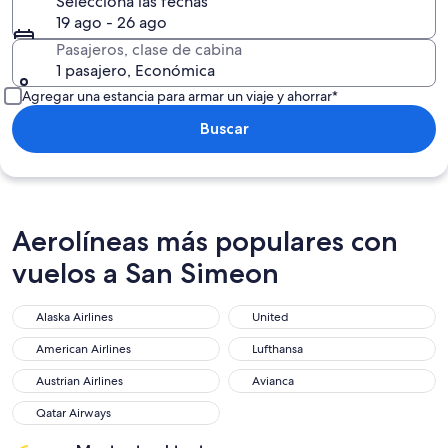
Selecciona las fechas
19 ago - 26 ago
Pasajeros, clase de cabina
1 pasajero, Económica
Agregar una estancia para armar un viaje y ahorrar*
Buscar
Aerolíneas más populares con
vuelos a San Simeon
Alaska Airlines
United
Alaska Airlines
United
American Airlines
Lufthansa
American Airlines
Lufthansa
Austrian Airlines
Avianca
Austrian Airlines
Avianca
Qatar Airways
Qatar Airways