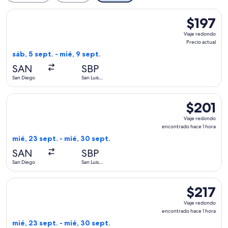
Seleccionar vuelo de Alaska Airlines, con salida el sáb, 5 se
$197
$197
Viaje
Viaje redondo
redondo,
Precio actual
Precio
sáb, 5 sept. - mié, 9 sept.
actual
SAN
SBP
San Diego
San Luis
Obispo
Seleccionar vuelo de Alaska Airlines, con salida el mié, 23 
$201
$201
Viaje
Viaje redondo
redondo,
encontrado hace 1 hora
encontrad
mié, 23 sept. - mié, 30 sept.
hace
SAN
SBP
1
San Diego
San Luis
hora
Obispo
Seleccionar vuelo de United, con salida el mié, 23 sept. des
$217
$217
Viaje
Viaje redondo
redondo,
encontrado hace 1 hora
encontrad
mié, 23 sept. - mié, 30 sept.