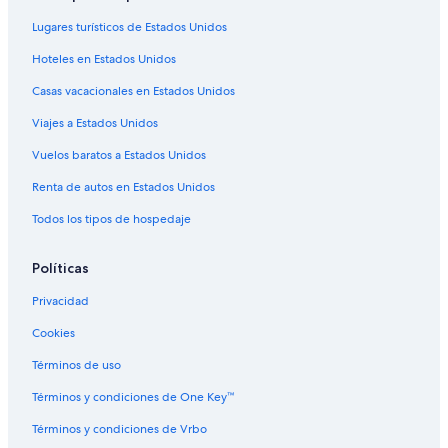
Apart-Hoteles en Adelaida
Lugares turísticos de Estados Unidos
Apartamentos en Adelaida
Hoteles en Estados Unidos
Hoteles 5 estrellas en Cambria
Casas vacacionales en Estados Unidos
B&B en Cambria
Viajes a Estados Unidos
Cabañas en Cambria
Vuelos baratos a Estados Unidos
Campings en Cambria
Renta de autos en Estados Unidos
Casas de campo en Cambria
Todos los tipos de hospedaje
Casas de huéspedes en Cambria
Casas vacacionales en Cambria
Políticas
Apartamentos en Cambria
Privacidad
Hoteles en la playa en Cambria
Cookies
Hoteles baratos en Cambria
Términos de uso
Hoteles con desayuno incluido en Cambria
Términos y condiciones de One Key™
Hoteles con restaurante en Cambria
Términos y condiciones de Vrbo