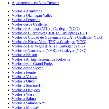
Apartamentos en New Denver
Vuelos a Armstrong
Vuelos a Okanagan Valley
Vuelos a Penticton
Vuelos desde Castlegar
Vuelos de Atlanta (ATL) a Castlegar (YCG)
Vuelos de Burketown (BUC) a Castlegar (YCG)
Vuelos de Ciudad de Guatemala (GUA) a Castlegar (YCG)
Vuelos de Nueva York (JFK) a Castlegar (YCG)
Vuelos de Las Vegas (LAS) a Castlegar (YCG)
Vuelos de Vancouver (YVR) a Castlegar (YCG)
Vuelos a Nelson
Vuelos a A. Internacional de Kelowna
Vuelos desde Grand Forks
Vuelos desde Slocan
Vuelos a Fernie
Vuelos a Vernon
Vuelos a Oliver
Vuelos a Summerland
Vuelos a Osoyoos
Vuelos a Wasa
Vuelos a Salmo
Vuelos a Salmon Arm
Vuelos a Midway