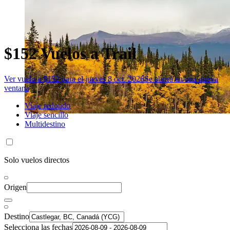
$152 Vuelos a Trail
Ver vuelo a $152 para el jueves 8 oct. 2026
Se abrirá en una nueva
ventana
Viaje redondo
Viaje sencillo
Multidestino
Solo vuelos directos
Origen
Destino
Selecciona las fechas