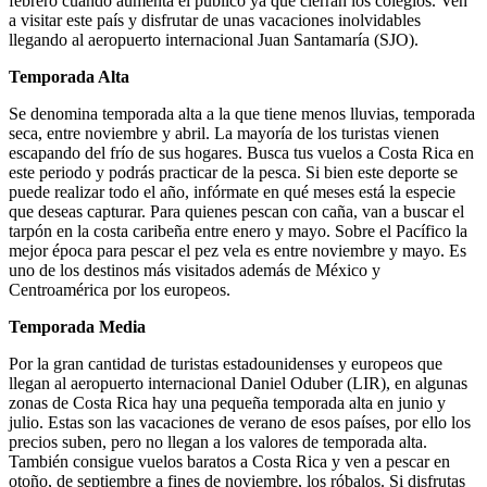
febrero cuando aumenta el público ya que cierran los colegios. Ven
a visitar este país y disfrutar de unas vacaciones inolvidables
llegando al aeropuerto internacional Juan Santamaría (SJO).
Temporada Alta
Se denomina temporada alta a la que tiene menos lluvias, temporada
seca, entre noviembre y abril. La mayoría de los turistas vienen
escapando del frío de sus hogares. Busca tus vuelos a Costa Rica en
este periodo y podrás practicar de la pesca. Si bien este deporte se
puede realizar todo el año, infórmate en qué meses está la especie
que deseas capturar. Para quienes pescan con caña, van a buscar el
tarpón en la costa caribeña entre enero y mayo. Sobre el Pacífico la
mejor época para pescar el pez vela es entre noviembre y mayo. Es
uno de los destinos más visitados además de México y
Centroamérica por los europeos.
Temporada Media
Por la gran cantidad de turistas estadounidenses y europeos que
llegan al aeropuerto internacional Daniel Oduber (LIR), en algunas
zonas de Costa Rica hay una pequeña temporada alta en junio y
julio. Estas son las vacaciones de verano de esos países, por ello los
precios suben, pero no llegan a los valores de temporada alta.
También consigue vuelos baratos a Costa Rica y ven a pescar en
otoño, de septiembre a fines de noviembre, los róbalos. Si disfrutas