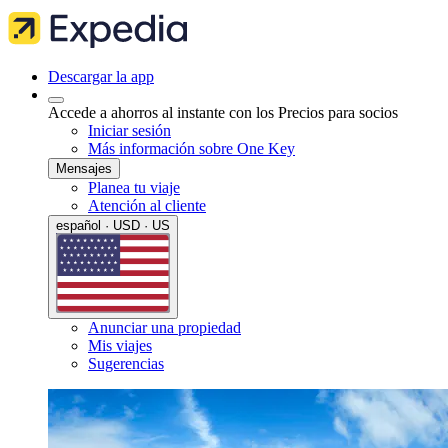
Descargar la app
Accede a ahorros al instante con los Precios para socios
Iniciar sesión
Más información sobre One Key
Mensajes
Planea tu viaje
Atención al cliente
español · USD · US
Anunciar una propiedad
Mis viajes
Sugerencias