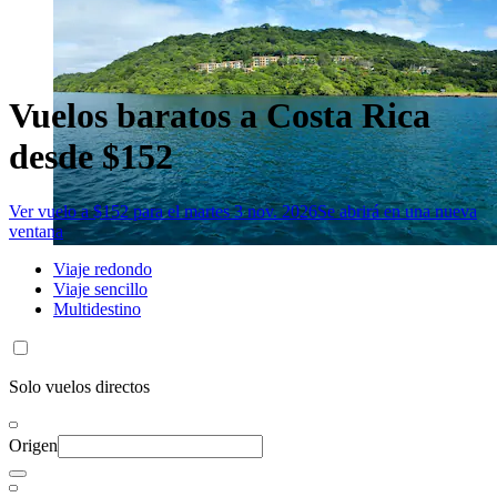
Vuelos baratos a Costa Rica
desde $152
Ver vuelo a $152 para el martes 3 nov. 2026
Se abrirá en una nueva
ventana
Viaje redondo
Viaje sencillo
Multidestino
Solo vuelos directos
Origen