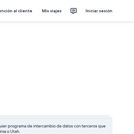
nción al cliente
Mis viajes
Iniciar sesión
alquier programa de intercambio de datos con terceros que
inia o Utah.