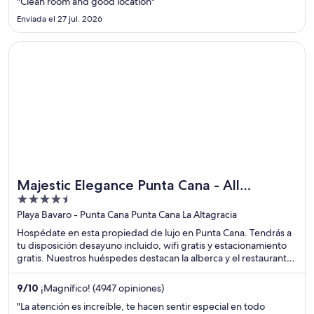
"Clean room and good location"
Enviada el 27 jul. 2026
Se abrirá en una nueva ventana
Majestic Elegance Punta Cana - All Inclusive
Majestic Elegance Punta Cana - All
4.5
Inclusive
out
Playa Bavaro - Punta Cana Punta Cana La Altagracia
of
Hospédate en esta propiedad de lujo en Punta Cana. Tendrás a
5
tu disposición desayuno incluido, wifi gratis y estacionamiento
gratis. Nuestros huéspedes destacan la alberca y el restaurante
en sus opiniones. Estarás muy cerca de atracciones como Playa
Macao y Playa de Arena Gorda.
9
/
10
¡Magnífico! (4947 opiniones)
"La atención es increíble, te hacen sentir especial en todo