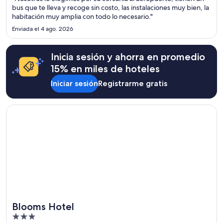
bus que te lleva y recoge sin costo, las instalaciones muy bien, la
habitación muy amplia con todo lo necesario."
Enviada el 4 ago. 2026
Inicia sesión y ahorra en promedio
15% en miles de hoteles
Iniciar sesión
Registrarme gratis
Se abrirá en una nueva ventana
Blooms Hotel
Blooms Hotel
3