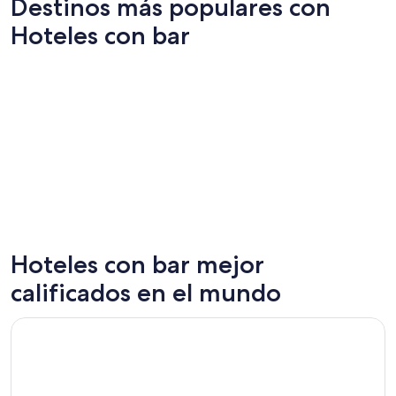
Destinos más populares con
Hoteles con bar
Hoteles con bar mejor
Las Vegas
Nueva Y
calificados en el mundo
Se abrirá en una nueva ventana
Temple Bar Hotel Dublin by The Unlimited Collection