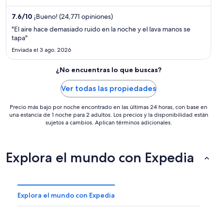
limpieza de las habitaciones en sus opiniones. Estarás muy cerca
de atracciones como Torre Stratosphere y Hotel y casino Circus
7.6
/
10
¡Bueno! (24,771 opiniones)
Circus.
"El aire hace demasiado ruido en la noche y el lava manos se
tapa"
Enviada el 3 ago. 2026
¿No encuentras lo que buscas?
Ver todas las propiedades
Precio más bajo por noche encontrado en las últimas 24 horas, con base en
una estancia de 1 noche para 2 adultos. Los precios y la disponibilidad están
sujetos a cambios. Aplican términos adicionales.
Explora el mundo con Expedia
Explora el mundo con Expedia