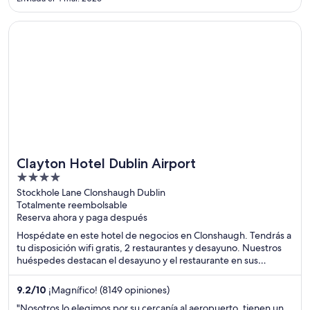
Guinness Storehouse y la destilería Jameson. El hotel es
cómodo, ..."
Se abrirá en una nueva ventana
Clayton Hotel Dublin Airport
Clayton Hotel Dublin Airport
4
out
Stockhole Lane Clonshaugh Dublin
Totalmente reembolsable
of
Reserva ahora y paga después
5
Hospédate en este hotel de negocios en Clonshaugh. Tendrás a
tu disposición wifi gratis, 2 restaurantes y desayuno. Nuestros
huéspedes destacan el desayuno y el restaurante en sus
opiniones. Estarás muy cerca de atracciones como Estadio
Croke Park y O'Connell Street.
9.2
/
10
¡Magnífico! (8149 opiniones)
"Nosotros lo elegimos por su cercanía al aeropuerto, tienen un