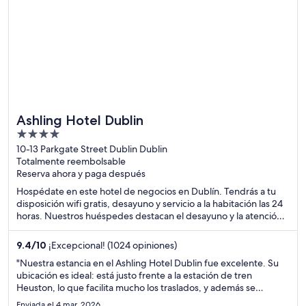
Ashling Hotel Dublin
4
out
10-13 Parkgate Street Dublin Dublin
Totalmente reembolsable
of
Reserva ahora y paga después
5
Hospédate en este hotel de negocios en Dublín. Tendrás a tu
disposición wifi gratis, desayuno y servicio a la habitación las 24
horas. Nuestros huéspedes destacan el desayuno y la atención
del personal en sus opiniones. Estarás muy cerca de atracciones
como Guinness Storehouse y O'Connell Street.
9.4
/
10
¡Excepcional! (1024 opiniones)
"Nuestra estancia en el Ashling Hotel Dublin fue excelente. Su
ubicación es ideal: está justo frente a la estación de tren
Heuston, lo que facilita mucho los traslados, y además se
encuentra a poca distancia de lugares emblemáticos como la
Enviada el 4 mar. 2026