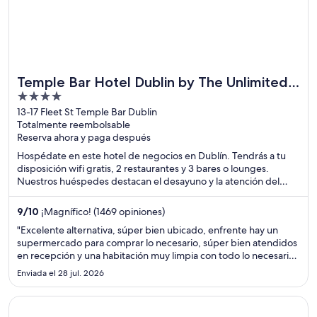
Temple Bar Hotel Dublin by The Unlimited
4
Collection
out
13-17 Fleet St Temple Bar Dublin
Totalmente reembolsable
of
Reserva ahora y paga después
5
Hospédate en este hotel de negocios en Dublín. Tendrás a tu
disposición wifi gratis, 2 restaurantes y 3 bares o lounges.
Nuestros huéspedes destacan el desayuno y la atención del
personal en sus opiniones. Estarás muy cerca de atracciones
como Grafton Street y O'Connell Street.
9
/
10
¡Magnífico! (1469 opiniones)
"Excelente alternativa, súper bien ubicado, enfrente hay un
supermercado para comprar lo necesario, súper bien atendidos
en recepción y una habitación muy limpia con todo lo necesario.
Lo recomiendo enormemente!"
Enviada el 28 jul. 2026
Se abrirá en una nueva ventana
Ashling Hotel Dublin