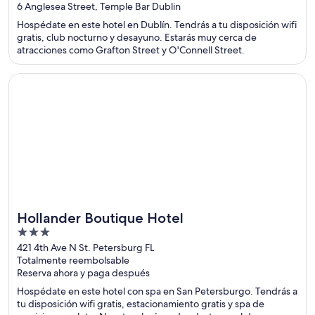
out
6 Anglesea Street, Temple Bar Dublin
of
Hospédate en este hotel en Dublín. Tendrás a tu disposición wifi
5
gratis, club nocturno y desayuno. Estarás muy cerca de
atracciones como Grafton Street y O'Connell Street.
Se abrirá en una nueva ventana
Hollander Boutique Hotel
Hollander Boutique Hotel
3
out
421 4th Ave N St. Petersburg FL
Totalmente reembolsable
of
Reserva ahora y paga después
5
Hospédate en este hotel con spa en San Petersburgo. Tendrás a
tu disposición wifi gratis, estacionamiento gratis y spa de