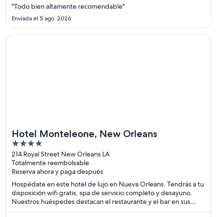
"Todo bien altamente recomendable"
Enviada el 5 ago. 2026
Se abrirá en una nueva ventana
Hotel Monteleone, New Orleans
Hotel Monteleone, New Orleans
4
out
214 Royal Street New Orleans LA
Totalmente reembolsable
of
Reserva ahora y paga después
5
Hospédate en este hotel de lujo en Nueva Orleans. Tendrás a tu
disposición wifi gratis, spa de servicio completo y desayuno.
Nuestros huéspedes destacan el restaurante y el bar en sus
opiniones. Estarás muy cerca de atracciones como Canal Street