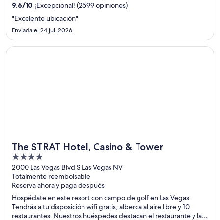
y Bourbon Street.
9.6
/
10
¡Excepcional! (2599 opiniones)
"Excelente ubicación"
Enviada el 24 jul. 2026
Se abrirá en una nueva ventana
The STRAT Hotel, Casino & Tower
The STRAT Hotel, Casino & Tower
4
out
2000 Las Vegas Blvd S Las Vegas NV
Totalmente reembolsable
of
Reserva ahora y paga después
5
Hospédate en este resort con campo de golf en Las Vegas.
Tendrás a tu disposición wifi gratis, alberca al aire libre y 10
restaurantes. Nuestros huéspedes destacan el restaurante y la