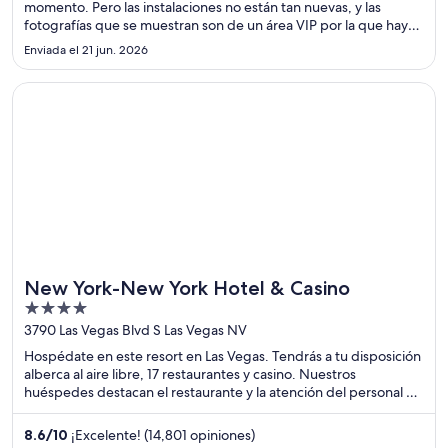
momento. Pero las instalaciones no están tan nuevas, y las
fotografías que se muestran son de un área VIP por la que hay
que pagar un adicional."
Enviada el 21 jun. 2026
Se abrirá en una nueva ventana
New York-New York Hotel & Casino
New York-New York Hotel & Casino
4
out
3790 Las Vegas Blvd S Las Vegas NV
of
Hospédate en este resort en Las Vegas. Tendrás a tu disposición
5
alberca al aire libre, 17 restaurantes y casino. Nuestros
huéspedes destacan el restaurante y la atención del personal en
sus opiniones. Estarás muy cerca de atracciones como Pabellón
para espectáculos MGM Grand Garden Arena y Pabellón
8.6
/
10
¡Excelente! (14,801 opiniones)
multifuncional T-Mobile Arena.