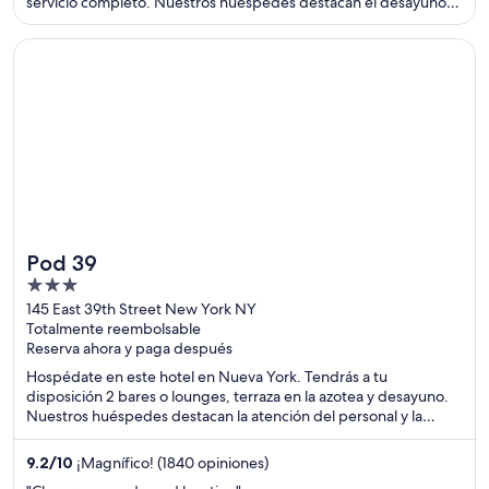
servicio completo. Nuestros huéspedes destacan el desayuno y
la alberca en sus opiniones. Estarás muy cerca de atracciones
como Tampa y Salvador Dali Museum.
Se abrirá en una nueva ventana
Pod 39
Pod 39
3
out
145 East 39th Street New York NY
Totalmente reembolsable
of
Reserva ahora y paga después
5
Hospédate en este hotel en Nueva York. Tendrás a tu
disposición 2 bares o lounges, terraza en la azotea y desayuno.
Nuestros huéspedes destacan la atención del personal y la
limpieza de las habitaciones en sus opiniones. Estarás muy cerca
de atracciones como Estación Grand Central Terminal y Bryant
9.2
/
10
¡Magnífico! (1840 opiniones)
Park (parque recreativo).