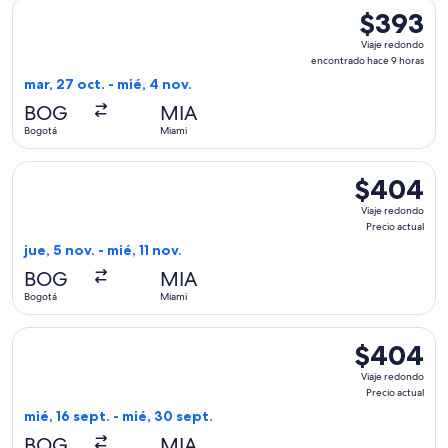
Seleccionar vuelo de Delta, con salida el mar, 27 oct. desde
$393
$393
Viaje
Viaje redondo
redondo,
encontrado hace 9 horas
encontrado
mar, 27 oct. - mié, 4 nov.
hace
BOG
MIA
9
Bogotá
Miami
horas
Seleccionar vuelo de Emirates, con salida el jue, 5 nov. desd
$404
$404
Viaje
Viaje redondo
redondo,
Precio actual
Precio
jue, 5 nov. - mié, 11 nov.
actual
BOG
MIA
Bogotá
Miami
Seleccionar vuelo de LATAM Airlines Group, con salida el mi
$404
$404
Viaje
Viaje redondo
redondo,
Precio actual
Precio
mié, 16 sept. - mié, 30 sept.
actual
BOG
MIA