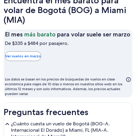
Encuentra el mes barato para
volar de Bogotá (BOG) a Miami
(MIA)
El
El mes
más barato
para volar suele ser marzo
m
De $335 a $484 por pasajero.
m
b
Ver vuelos en marzo
p
vo
su
Los datos se basan en los precios de búsquedas de vuelos en clase
se
económica para viajes de 10 días o menos en nuestros sitios web en los
últimos 12 meses y son solo informativos. Además, los precios actuales
m
pueden variar.
Preguntas frecuentes
¿Cuánto cuesta un vuelo de Bogotá (BOG-A.
Internacional El Dorado) a Miami, FL (MIA-A.