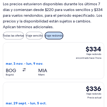
Los precios estuvieron disponibles durante los últimos 7
días y comienzan desde $220 para vuelos sencillos y $334
para vuelos rendondos, para el periodo especificado. Los
precios y la disponibilidad están sujetos a cambios.
Aplican términos adicionales.
Todas las ofertas
Viaje sencillo
Viaje redondo
Seleccionar vuelo de Arajet, con salida el mar, 3 nov. desde
$334
$334
Viaje
Viaje redondo
redondo,
encontrado hace 1 hora
encontrado
mar, 3 nov. - lun, 9 nov.
hace
BOG
MIA
1
Bogotá
Miami
hora
Seleccionar vuelo de Arajet, con salida el mar, 29 sept. desd
$336
$336
Viaje
Viaje redondo
redondo,
Precio actual
Precio
mar, 29 sept. - lun, 5 oct.