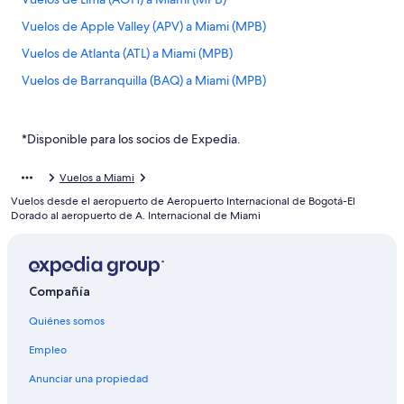
Vuelos de Apple Valley (APV) a Miami (MPB)
Vuelos de Atlanta (ATL) a Miami (MPB)
Vuelos de Barranquilla (BAQ) a Miami (MPB)
Vuelos de Nashville (BNA) a Miami (MPB)
Vuelos de Aeropuerto Internacional de Bogotá-El Dorado
*Disponible para los socios de Expedia.
(BOG) a Miami (MPB)
Vuelos de Boston (BOS) a Miami (MPB)
Vuelos a Miami
Vuelos desde el aeropuerto de Aeropuerto Internacional de Bogotá-El
Vuelos de Bartow (BOW) a Miami (MPB)
Dorado al aeropuerto de A. Internacional de Miami
Vuelos de Brownsville (BRO) a Miami (MPB)
Vuelos de Bowling Green (BWG) a Miami (MPB)
Vuelos de Baltimore (BWI) a Miami (MPB)
Compañía
Vuelos de Charlotte (CLT) a Miami (MPB)
Quiénes somos
Vuelos de Ciudad Real (CQM) a Miami (MPB)
Empleo
Vuelos de Cancún (CUN) a Miami (MPB)
Anunciar una propiedad
Vuelos de Cincinnati (CVG) a Miami (MPB)