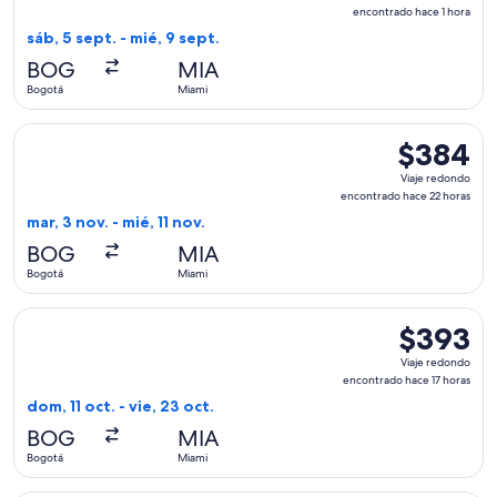
redondo,
encontrado hace 1 hora
encontrado
sáb, 5 sept. - mié, 9 sept.
hace
BOG
MIA
1
Bogotá
Miami
hora
Seleccionar vuelo de Arajet, con salida el mar, 3 nov. desde
$384
$384
Viaje
Viaje redondo
redondo,
encontrado hace 22 horas
encontrado
mar, 3 nov. - mié, 11 nov.
hace
BOG
MIA
22
Bogotá
Miami
horas
Seleccionar vuelo de American Airlines, con salida el dom, 1
$393
$393
Viaje
Viaje redondo
redondo,
encontrado hace 17 horas
encontrado
dom, 11 oct. - vie, 23 oct.
hace
BOG
MIA
17
Bogotá
Miami
horas