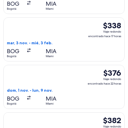
actual
BOG
MIA
Bogotá
Miami
Seleccionar vuelo de Arajet, con salida el mar, 3 nov. desde
$338
$338
Viaje
Viaje redondo
redondo,
encontrado hace 17 horas
encontrado
mar, 3 nov. - mié, 3 feb.
hace
BOG
MIA
17
Bogotá
Miami
horas
Seleccionar vuelo de Arajet, con salida el dom, 1 nov. desde
$376
$376
Viaje
Viaje redondo
redondo,
encontrado hace 22 horas
encontrado
dom, 1 nov. - lun, 9 nov.
hace
BOG
MIA
22
Bogotá
Miami
horas
Seleccionar vuelo de Arajet, con salida el sáb, 5 sept. desd
$382
$382
Viaje
Viaje redondo