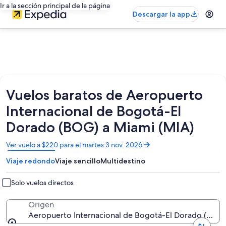
Ir a la sección principal de la página
Descargar la app
Vuelos baratos de Aeropuerto
Internacional de Bogotá-El
Dorado (BOG) a Miami (MIA)
Se
Ver vuelo a $220 para el martes 3 nov. 2026
abrirá
Viaje redondo
Viaje sencillo
Multidestino
en
una
nueva
Solo vuelos directos
ventana
Origen
Aeropuerto Internacional de Bogotá-El Dorado (BOG