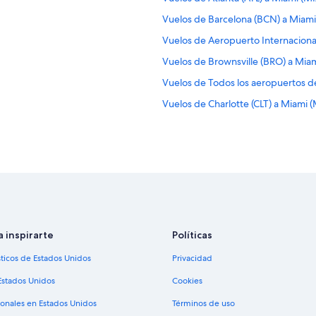
Vuelos de Barcelona (BCN) a Miami
Vuelos de Aeropuerto Internacion
Vuelos de Brownsville (BRO) a Mia
Vuelos de Todos los aeropuertos d
Vuelos de Charlotte (CLT) a Miami 
Vuelos de Córdoba (COR) a Miami 
Vuelos de Cancún (CUN) a Miami (
Vuelos de Denver (DEN) a Miami (
Vuelos de Detroit (DTW) a Miami (
Vuelos de Newark (EWR) a Miami (
Vuelos de Georgetown (GEO) a Mi
a inspirarte
Políticas
Vuelos de Guayaquil (GYE) a Miami
sticos de Estados Unidos
Privacidad
Vuelos desde Holguín (HOG) a Mia
Estados Unidos
Cookies
Vuelos de Houston (IAH) a Miami (
ionales en Estados Unidos
Términos de uso
Vuelos de Jacksonville (JAX) a Mia