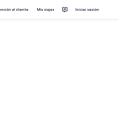
nción al cliente
Mis viajes
Iniciar sesión