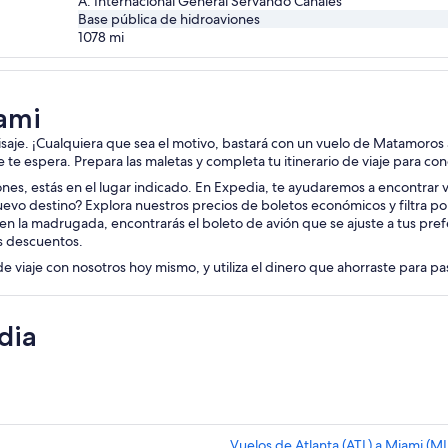
A. Internacional General Servando Canales
Base pública de hidroaviones
1078
mi
ami
aisaje. ¡Cualquiera que sea el motivo, bastará con un vuelo de Matamoros 
je te espera. Prepara las maletas y completa tu itinerario de viaje para co
ciones, estás en el lugar indicado. En Expedia, te ayudaremos a encontrar
uevo destino? Explora nuestros precios de boletos económicos y filtra p
en la madrugada, encontrarás el boleto de avión que se ajuste a tus pref
s descuentos.
de viaje con nosotros hoy mismo, y utiliza el dinero que ahorraste para p
dia
Vuelos de Atlanta (ATL) a Miami (MI