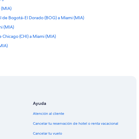
 (MIA)
al de Bogotá-El Dorado (BOG) a Miami (MIA)
mi (MIA)
e Chicago (CHI) a Miami (MIA)
(MIA)
(MIA)
MIA)
MIA)
MIA)
MIA)
ami (MIA)
Ayuda
 (MIA)
Atención al cliente
mi (MIA)
Cancelar tu reservación de hotel o renta vacacional
MIA)
Cancelar tu vuelo
mi (MIA)