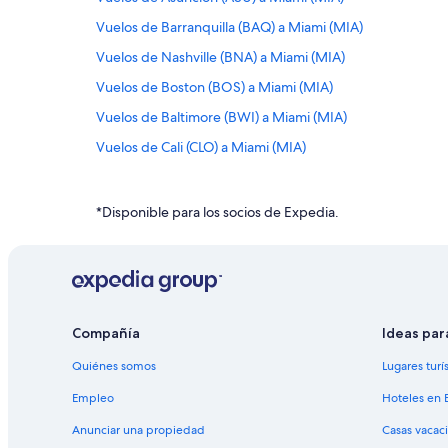
Vuelos de Barranquilla (BAQ) a Miami (MIA)
Vuelos de Nashville (BNA) a Miami (MIA)
Vuelos de Boston (BOS) a Miami (MIA)
Vuelos de Baltimore (BWI) a Miami (MIA)
Vuelos de Cali (CLO) a Miami (MIA)
Vuelos de Columbus (CMH) a Miami (MIA)
Vuelos de Cúcuta (CUC) a Miami (MIA)
*Disponible para los socios de Expedia.
Vuelos de Washington (DCA) a Miami (MIA)
Vuelos de Dallas (DFW) a Miami (MIA)
Vuelos de El Paso (ELP) a Miami (MIA)
Vuelos de Buenos Aires (EZE) a Miami (MIA)
Compañía
Ideas par
Vuelos de Ciudad de Guatemala (GUA) a Miami (MIA)
Quiénes somos
Lugares turí
Vuelos desde La Habana (HAV) a Miami (MIA)
Empleo
Hoteles en 
Vuelos de Houston (HOU) a Miami (MIA)
Anunciar una propiedad
Casas vacac
Vuelos de Indianápolis (IND) a Miami (MIA)