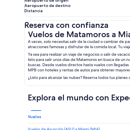
Aeropuerto de origen
Aeropuerto de destino
Distancia
Reserva con confianza
Vuelos de Matamoros a Miami
Vuelos de Matamoros a Mi
A veces, solo necesitas salir de la ciudad o cambiar de p
atracciones famosas y disfrutar de la comida local. Tu via
Ya sea para realizar un viaje de negocios o salir de vaca
listo para salir unos días de Matamoros en busca de un n
buscas. Desde vuelos directos hasta vuelos con llegadas 
MPB con hoteles y rentas de autos para obtener mayore
¿Listo para alcanzar las nubes? Reserva todos tus planes 
Explora el mundo con Expe
Vuelos
Vuelos de Asunción (ASU) a Miami (MIA)