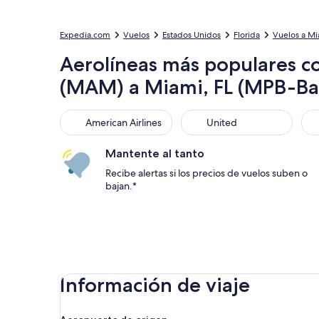
Expedia.com
Vuelos
Estados Unidos
Florida
Vuelos a M
Aerolíneas más populares c
(MAM) a Miami, FL (MPB-Bas
American Airlines
United
Sou
American Airlines
United
Mantente al tanto
Recibe alertas si los precios de vuelos suben o
bajan.*
Información de viaje