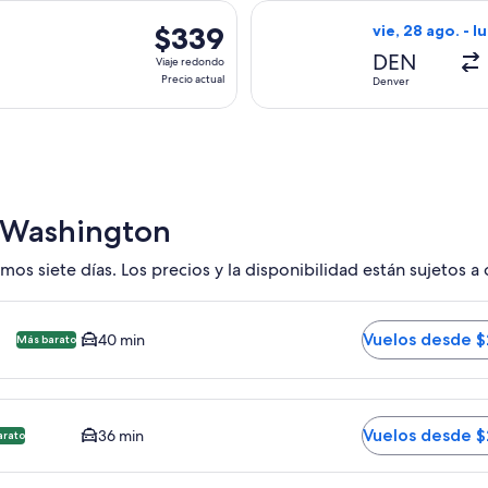
hace
, con salida el vie, 28 ago. desde Denver hacia Washington, con
Seleccionar vuel
1
$339
$339
vie, 28 ago. - l
día
Viaje
DEN
Viaje redondo
redondo,
Precio actual
Denver
Precio
actual
e Washington
mos siete días. Los precios y la disponibilidad están sujetos a
rshall de Baltimore - Washington BWI. Opción más barata disp
Vuelos desde 
40 min
Más barato
ulles IAD. Opción más barata disponible. El tiempo promedio 
Vuelos desde 
36 min
arato