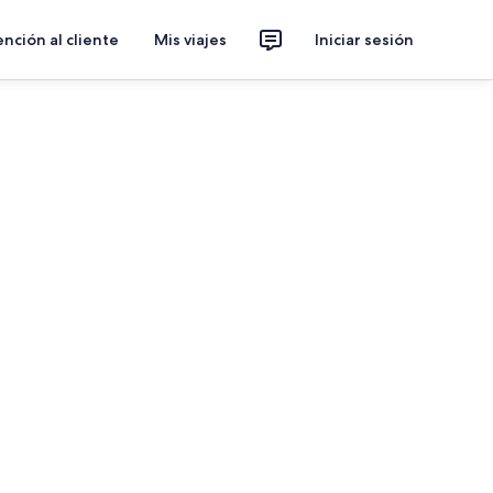
nción al cliente
Mis viajes
Iniciar sesión