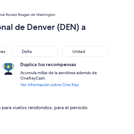
ional Ronald Reagan de Washington
onal de Denver (DEN) a
s
Delta
United
nes
Delta
United
Duplica tus recompensas
Acumula millas de la aerolínea además de
OneKeyCash.
Ver información sobre One Key
16 para vuelos rendondos, para el periodo