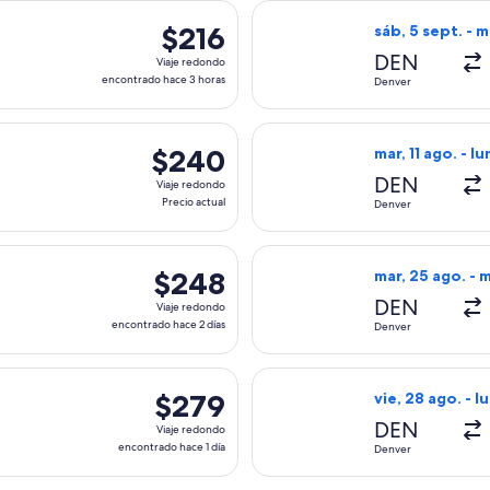
s, con salida el jue, 17 sept. desde Denver hacia Washington, c
Seleccionar vuel
$216
$216
sáb, 5 sept. - m
Viaje
DEN
Viaje redondo
redondo,
encontrado hace 3 horas
Denver
encontrado
hace
s, con salida el vie, 28 ago. desde Denver hacia Washington, co
Seleccionar vuel
3
$240
$240
mar, 11 ago. - lu
horas
Viaje
DEN
Viaje redondo
redondo,
Precio actual
Denver
Precio
actual
es, con salida el mar, 11 ago. desde Denver hacia Washington, c
Seleccionar vuel
$248
$248
mar, 25 ago. - 
Viaje
DEN
Viaje redondo
redondo,
encontrado hace 2 días
Denver
encontrado
hace
nes, con salida el lun, 2 nov. desde Denver hacia Washington, 
Seleccionar vuel
2
$279
$279
vie, 28 ago. - l
días
Viaje
DEN
Viaje redondo
redondo,
encontrado hace 1 día
Denver
encontrado