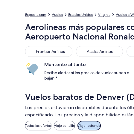
Expedia.com
Vuelos
Estados Unidos
Virginia
Vuelos a W
Aerolíneas más populares c
Aeropuerto Nacional Ronal
Frontier Airlines
Alaska Airlines
Ame
Frontier Airlines
Alaska Airlines
Mantente al tanto
Recibe alertas si los precios de vuelos suben o
bajan.*
Vuelos baratos de Denver (
Los precios estuvieron disponibles durante los últ
especificado. Los precios y la disponibilidad está
Todas las ofertas
Viaje sencillo
Viaje redondo