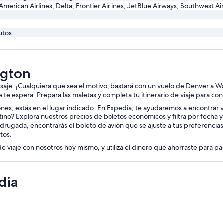
 American Airlines, Delta, Frontier Airlines, JetBlue Airways, Southwest Ai
utos
ngton
aisaje. ¡Cualquiera que sea el motivo, bastará con un vuelo de Denver a W
je te espera. Prepara las maletas y completa tu itinerario de viaje para c
iones, estás en el lugar indicado. En Expedia, te ayudaremos a encontrar v
ino? Explora nuestros precios de boletos económicos y filtra por fecha 
drugada, encontrarás el boleto de avión que se ajuste a tus preferencia
tos.
de viaje con nosotros hoy mismo, y utiliza el dinero que ahorraste para p
dia