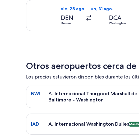
Seleccionar vuelo de JetBlue Airways
vie, 28 ago. - lun, 31 ago.
DEN
DCA
Denver
Washington
Otros aeropuertos cerca d
Los precios estuvieron disponibles durante los últi
Seleccionar vuelo a A. Internacional Thurgood Ma
BWI
A. Internacional Thurgood Marshall de
Baltimore - Washington
Seleccionar vuelo a A. Internacional Washington D
IAD
A. Internacional Washington Dulles
Más b