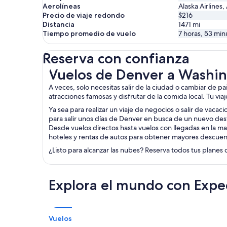
Aerolíneas
Alaska Airlines,
Precio de viaje redondo
$216
Distancia
1471
mi
Tiempo promedio de vuelo
7 horas, 53 min
Reserva con confianza
Vuelos de Denver a Washington
Vuelos de Denver a Washi
A veces, solo necesitas salir de la ciudad o cambiar de p
atracciones famosas y disfrutar de la comida local. Tu via
Ya sea para realizar un viaje de negocios o salir de vacac
para salir unos días de Denver en busca de un nuevo dest
Desde vuelos directos hasta vuelos con llegadas en la ma
hoteles y rentas de autos para obtener mayores descuen
¿Listo para alcanzar las nubes? Reserva todos tus planes 
Explora el mundo con Expe
Vuelos