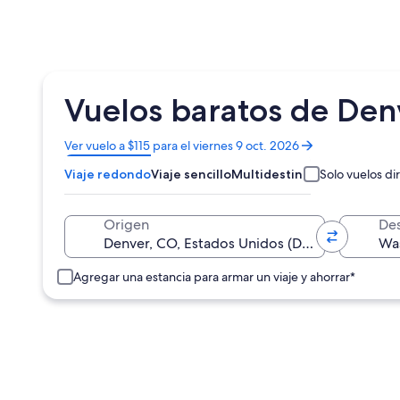
Vuelos baratos de Den
Se
Ver vuelo a $115 para el viernes 9 oct. 2026
abrirá
Viaje redondo
Viaje sencillo
Multidestino
Solo vuelos di
en
una
nueva
Origen
Des
ventana
Agregar una estancia para armar un viaje y ahorrar*