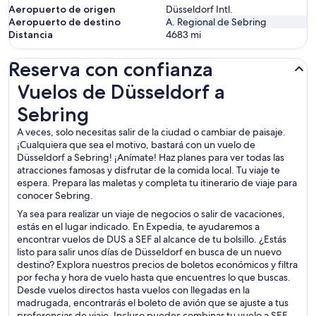
Aeropuerto de origen
Düsseldorf Intl.
Aeropuerto de destino
A. Regional de Sebring
Distancia
4683
mi
Reserva con confianza
Vuelos de Düsseldorf a Sebring
Vuelos de Düsseldorf a
Sebring
A veces, solo necesitas salir de la ciudad o cambiar de paisaje.
¡Cualquiera que sea el motivo, bastará con un vuelo de
Düsseldorf a Sebring! ¡Anímate! Haz planes para ver todas las
atracciones famosas y disfrutar de la comida local. Tu viaje te
espera. Prepara las maletas y completa tu itinerario de viaje para
conocer Sebring.
Ya sea para realizar un viaje de negocios o salir de vacaciones,
estás en el lugar indicado. En Expedia, te ayudaremos a
encontrar vuelos de DUS a SEF al alcance de tu bolsillo. ¿Estás
listo para salir unos días de Düsseldorf en busca de un nuevo
destino? Explora nuestros precios de boletos económicos y filtra
por fecha y hora de vuelo hasta que encuentres lo que buscas.
Desde vuelos directos hasta vuelos con llegadas en la
madrugada, encontrarás el boleto de avión que se ajuste a tus
preferencias de viaje. Incluso puedes combinar tu vuelo a SEF