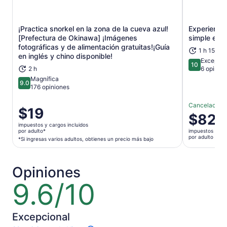
¡Practica snorkel en la zona de la cueva azul!
Experiencia
[Prefectura de Okinawa] ¡Imágenes
simple en 
Se abrirá en una nueva pestaña
fotográficas y de alimentación gratuitas!¡Guía
1 h 15 min
en inglés y chino disponible!
Excepcio
10
10 de 10
2 h
6 opinio
Magnífica
9.0
9.0 de 10
176 opiniones
Cancelación g
El
$19
El
$82
precio
precio
impuestos y cargos incluidos
es
por adulto*
impuestos y car
es
por adulto
de
*Si ingresas varios adultos, obtienes un precio más bajo
de
$19.
$82.
por
por
Opiniones
adulto*
adulto
*Si
9.6/10
9.6
ingresas
de
varios
10
adultos,
Excepcional
obtienes