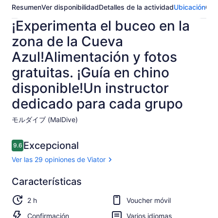
Resumen
Ver disponibilidad
Detalles de la actividad
Ubicación
Opi
¡Experimenta el buceo en la
zona de la Cueva
Azul!Alimentación y fotos
gratuitas. ¡Guía en chino
disponible!Un instructor
dedicado para cada grupo
モルダイブ (MalDive)​
Opiniones
Excepcional
9.6
9.6 de 10,
Ver las 29 opiniones de Viator
Excepcional
Características
9.6
9.6 de 10
Ver las
2 h
Voucher móvil
29
opiniones
Confirmación
Varios idiomas