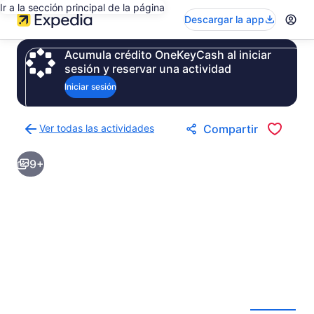
Ir a la sección principal de la página
Descargar la app
Acumula crédito OneKeyCash al iniciar
sesión y reservar una actividad
Iniciar sesión
Ver todas las actividades
Compartir
Regresar
a
9+
la
página
de
resultados
de
actividades