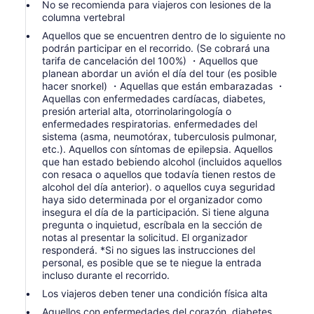
No se recomienda para viajeros con lesiones de la
No hay problema con la lluvia u otras condiciones
columna vertebral
climáticas.Tenga en cuenta que el recorrido se decidirá en
Aquellos que se encuentren dentro de lo siguiente no
función de las olas del mar y del viento.
podrán participar en el recorrido. (Se cobrará una
tarifa de cancelación del 100%) ・Aquellos que
planean abordar un avión el día del tour (es posible
Su reserva será aceptada asumiendo que haya aceptado el
hacer snorkel) ・Aquellas que están embarazadas ・
contenido del Aviso de cambio de lugar.
Aquellas con enfermedades cardíacas, diabetes,
Si cancela el mismo día debido a un cambio de lugar, se
presión arterial alta, otorrinolaringología o
cobrará una tarifa de cancelación.
enfermedades respiratorias. enfermedades del
sistema (asma, neumotórax, tuberculosis pulmonar,
etc.). Aquellos con síntomas de epilepsia. Aquellos
que han estado bebiendo alcohol (incluidos aquellos
con resaca o aquellos que todavía tienen restos de
alcohol del día anterior). o aquellos cuya seguridad
haya sido determinada por el organizador como
insegura el día de la participación. Si tiene alguna
pregunta o inquietud, escríbala en la sección de
notas al presentar la solicitud. El organizador
responderá. *Si no sigues las instrucciones del
personal, es posible que se te niegue la entrada
incluso durante el recorrido.
Los viajeros deben tener una condición física alta
Aquellos con enfermedades del corazón, diabetes,