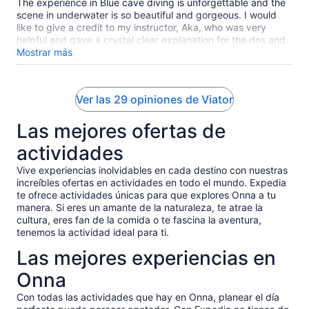
The experience in Blue cave diving is unforgettable and the
scene in underwater is so beautiful and gorgeous. I would
like to give a credit to my instructor, Aka, who was very
helpful and gave a crystal clear explanation for the dos and
don't. Well done! No doubt, I will come back to Okinawa for
Mostrar más
diving.
Ver las 29 opiniones de Viator
Las mejores ofertas de
actividades
Vive experiencias inolvidables en cada destino con nuestras
increíbles ofertas en actividades en todo el mundo. Expedia
te ofrece actividades únicas para que explores Onna a tu
manera. Si eres un amante de la naturaleza, te atrae la
cultura, eres fan de la comida o te fascina la aventura,
tenemos la actividad ideal para ti.
Las mejores experiencias en
Onna
Con todas las actividades que hay en Onna, planear el día