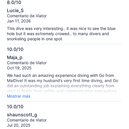
8.0/10
8.0
Lucie_S
de
Comentario de Viator
10
Jan 11, 2026
This dive was very interesting.. it was nice to see the blue
hole but it was extremely crowed.. to many divers and
snorkeling people in one spot
10.0/10
10.0
Maja_p
de
Comentario de Viator
10
Oct 19, 2025
We had such an amazing experience diving with Go from
MalDive! It was my husband’s very first time diving, and Go
did an outstanding job explaining everything clearly from
start to finish: from safety and communication precautions
before we got in the water, to guiding us calmly and
Mostrar más
confidently during the dive itself. He made us feel completely
10.0/10
comfortable the entire time and brought such a great,
10.0
positive energy to the experience. On top of that, he even
shaunscott_g
recommended a fantastic local breakfast spot based on
de
Comentario de Viator
where we were headed next. Overall, Go is just a solid guy,
10
Jul 20, 2025
he’s professional, friendly, and the kind of instructor who