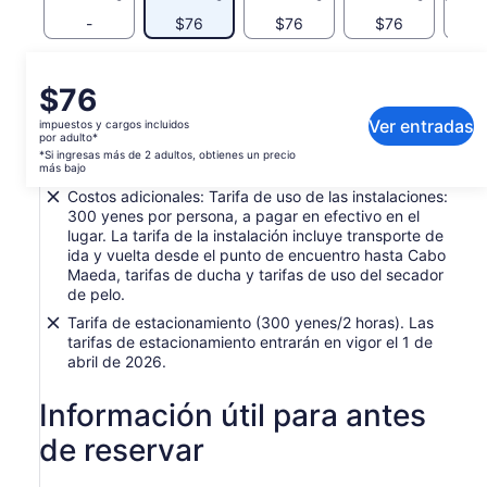
por grupo.Por favor pregunte a su guía el día de la
excursión.
-
$76
$76
$76
$
Su guía tomará fotografías durante la experiencia.Al finalizar
el recorrido te enviaremos las fotos inmediatamente a tu
Qué incluye o no
El
$76
smartphone.
precio
Ver entradas
☆¡Guías en inglés y chino disponibles!
impuestos y cargos incluidos
Equipo de alquiler, tarifa de seguro, tarifa de
es
por adulto*
alimentación de pescado, imagen de la foto durante
de
Los clientes del extranjero también pueden disfrutar del
*Si ingresas más de 2 adultos, obtienes un precio
el buceo
más bajo
$76.
buceo con tranquilidad.
Costos adicionales: Tarifa de uso de las instalaciones:
por
★¡Contamos con instructores veteranos de las Maldivas
300 yenes por persona, a pagar en efectivo en el
adulto*
(con más de 20 años de experiencia en buceo) en nuestro
lugar. La tarifa de la instalación incluye transporte de
*Si
personal!
ida y vuelta desde el punto de encuentro hasta Cabo
ingresas
Maeda, tarifas de ducha y tarifas de uso del secador
más
de pelo.
de
*¡Por favor, compruebe!
Tarifa de estacionamiento (300 yenes/2 horas). Las
2 adultos,
tarifas de estacionamiento entrarán en vigor el 1 de
[Información sobre cambios puntuales]
obtienes
abril de 2026.
un
Dependiendo del estrecho del día de participación, el punto
precio
de realización podrá ser cambiado o cancelado.
Información útil para antes
más
Si está prohibido nadar dentro de la cueva, no podrás
bajo
de reservar
acceder a la Cueva Azul.En ese caso, le guiaremos a una
playa cercana.