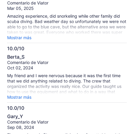
de
Comentario de Viator
10
Mar 05, 2025
Amazing experience, did snorkeling while other family did
scuba diving. Bad weather day so unfortunately we were not
able to go to the blue cave, but the alternative area we were
taken to was great. Everyone who worked there was super
nice and helpful. They provided all gear needed. Pictures
Mostrar más
provided at the end. Highly recommend doing this.
10.0/10
10.0
Berta_S
de
Comentario de Viator
10
Oct 02, 2024
My friend and I were nervous because it was the first time
that we did anything related to diving. The crew that
organized the activity was really nice. Our guide taught us
how to use the equipment and what to do in a way that
relaxed us. We spent a wonderful time and created
Mostrar más
wonderful memories. We also payed the 3,000¥ to get
10.0/10
unlimited pictures and videos (it was totally worrh it).
10.0
Definitely, we would do it again.
Gary_Y
de
Comentario de Viator
10
Sep 08, 2024