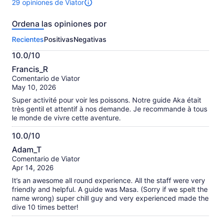
29 opiniones de Viator
un
Hay
precio
29
Ordena las opiniones por
más
opiniones
sobre
bajo
Recientes
Positivas
Negativas
esta
actividad.
10.0/10
Más
10.0
información
Francis_R
de
sobre
Comentario de Viator
10
nuestras
May 10, 2026
opiniones
Super activité pour voir les poissons. Notre guide Aka était
verificadas
très gentil et attentif à nos demande. Je recommande à tous
le monde de vivre cette aventure.
10.0/10
10.0
Adam_T
de
Comentario de Viator
10
Apr 14, 2026
It’s an awesome all round experience. All the staff were very
friendly and helpful. A guide was Masa. (Sorry if we spelt the
name wrong) super chill guy and very experienced made the
dive 10 times better!