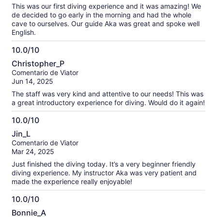
makes the whole day that much better. Thank you, Go, for
This was our first diving experience and it was amazing! We
such an amazing experience!!!
de decided to go early in the morning and had the whole
cave to ourselves. Our guide Aka was great and spoke well
English.
10.0/10
10.0
Christopher_P
de
Comentario de Viator
10
Jun 14, 2025
The staff was very kind and attentive to our needs! This was
a great introductory experience for diving. Would do it again!
10.0/10
10.0
Jin_L
de
Comentario de Viator
10
Mar 24, 2025
Just finished the diving today. It’s a very beginner friendly
diving experience. My instructor Aka was very patient and
made the experience really enjoyable!
10.0/10
10.0
Bonnie_A