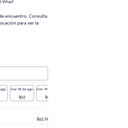
.6 Wharf
de encuentro. Consulta
bicación para ver la
 ago.
mar. 18 de ago.
mié. 19 de ago.
jue. 20 de ago.
vie. 21 de ago.
sáb. 22 
$62
$62
$62
$62
$
$62.19