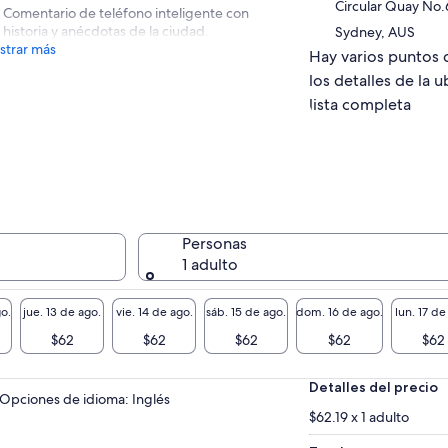
Circular Quay No
Comentario de teléfono inteligente con
historia y anécdotas de la ciudad.
Sydney, AUS
trar más
Hay varios puntos 
los detalles de la u
lista completa
Personas
1 adulto
go.
jue. 13 de ago.
vie. 14 de ago.
sáb. 15 de ago.
dom. 16 de ago.
lun. 17 de
$62
$62
$62
$62
$62
Detalles del precio
Opciones de idioma: Inglés
$62.19 x 1 adulto