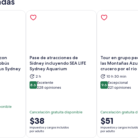
adas
 con
Pase de atracciones de
Tour en grupo p
tobús
Sídney incluyendo SEA LIFE
las Montañas Azu
Bus Sydney
Sydney Aquarium
crucero por el río
brirá en una nueva pestaña
Se abrirá en una nueva pestaña
Se
2 h
10 h 30 min
Excelente
Excepcional
8.6
9.6
8.6 de 10
9.6 de 10
228 opiniones
221 opiniones
ponible
Cancelación gratuita disponible
Cancelación gratuita d
El
$38
El
$51
precio
precio
impuestos y cargos incluidos
impuestos y cargos incluid
es
es
por adulto
por adulto