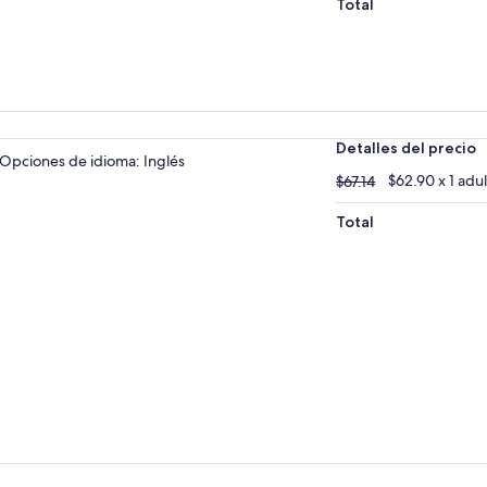
Total
Detalles del precio
Opciones de idioma: Inglés
$67.14
$62.90 x 1 adu
$67.14
Total