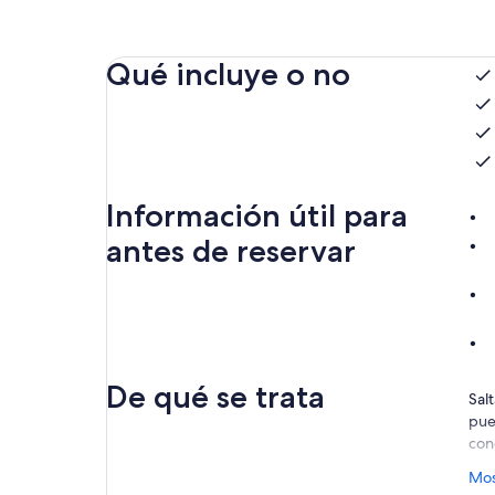
Qué incluye o no
Información útil para
antes de reservar
De qué se trata
Sal
pue
con
Su b
Mos