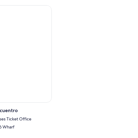
ney, el puente de la bahía
ros, koalas y ornitorrincos.
 A unos pasos hasta las
ir a nadar.
 Manly.
ncuentro
ses Ticket Office
.6 Wharf