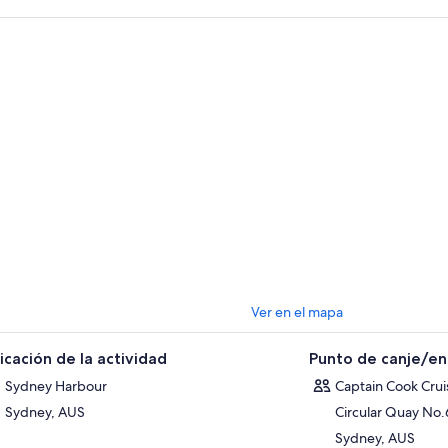
Circular Quay
Cerca del distrito histórico de The Rocks, la Ópera de Síd
de Sídney y el Jardín Botánico Real de Sídney.
Zoológico Taronga:
la increíble vida silvestre de Australia, como cangu
Aplican cargos de entrada al parque.
Watsons Bay:
Doyles on the Beach, un famoso restaurante de mariscos.
hermosas playas para nadar, HMAS
Watson
y los parques en el cabo.
Shark Island:
un parque nacional perfecto para un día de campo o para 
Manly:
visita las famosas playas, restaurantes, bares, cafés y tiendas de
: el billete de 2 días es válido durante 2 días consecutivos.
Ver en el mapa
icación de la actividad
Punto de canje/e
Sydney Harbour
Captain Cook Crui
Sydney, AUS
Circular Quay No
Sydney, AUS