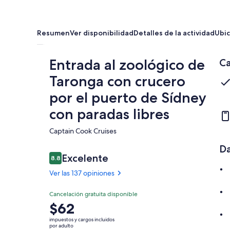
Resumen
Ver disponibilidad
Detalles de la actividad
Ubic
Entrada al zoológico de
Ca
Taronga con crucero
por el puerto de Sídney
con paradas libres
Captain Cook Cruises​
Da
Opiniones
Excelente
8.8
8.8 de 10,
Ver las 137 opiniones
Excelente
Cancelación gratuita disponible
8.8
8.8 de 10
El
$62
Ver 137
precio
opiniones
impuestos y cargos incluidos
es
por adulto