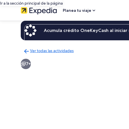
Ir a la sección principal de la página
Planea tu viaje
Acumula crédito OneKeyCash al iniciar 
Ver todas las actividades
Regresar
a
7+
la
página
de
resultados
de
actividades