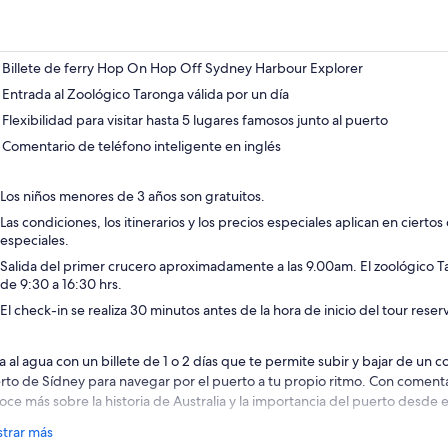
Billete de ferry Hop On Hop Off Sydney Harbour Explorer
Entrada al Zoológico Taronga válida por un día
Flexibilidad para visitar hasta 5 lugares famosos junto al puerto
Comentario de teléfono inteligente en inglés
Los niños menores de 3 años son gratuitos.
Las condiciones, los itinerarios y los precios especiales aplican en cierto
especiales.
Salida del primer crucero aproximadamente a las 9.00am. El zoológico T
de 9:30 a 16:30 hrs.
El check-in se realiza 30 minutos antes de la hora de inicio del tour rese
ta al agua con un billete de 1 o 2 días que te permite subir y bajar de un
rto de Sídney para navegar por el puerto a tu propio ritmo. Con comentari
oce más sobre la historia de Australia y la importancia del puerto desde e
illete le permite visitar hasta cinco lugares famosos junto al puerto:
trar más