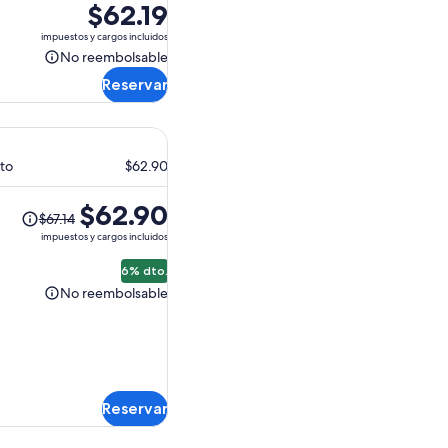
El
$62.19
precio
impuestos y cargos incluidos
es
No reembolsable
No
de
Reservar
reembolsable
$62.19.
lto
$62.90
El
$62.90
$67.14
precio
impuestos y cargos incluidos
anterior
era
6% dto.
$67.14
No reembolsable
No
y
reembolsable
el
actual
es
$62.90
Reservar