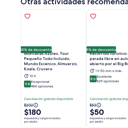
Otras actividades recomend
10% de descuento
5% de descuento
Montañas Azules, Tour
Recorrido turístico
Pequeño Todo Incluido,
parada libre en au
Mundo Escénico, Almuerzo,
abierto por el Big 
Koala, Crucero
Se abrirá en una nueva pestaña
Se a
1 h 50 min o más
10 h
Excelente
8.6
8.6 de 10
529 opiniones
Excepcional
9.8
9.8 de 10
484 opiniones
Cancelación gratuita disponible
Cancelación gratuita dis
El
El
$202
$53
$180
$50
precio
precio
anterior
anterior
impuestos y cargos incluidos
impuestos y cargos incluidos
por adulto
por adulto
era
era