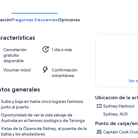
ación
Preguntas frecuentes
Opiniones
racterísticas
Cancelación
1 día o más
gratuita
disponible
Voucher móvil
Confirmación
instantánea
Ver 
tos generales
Ubicación de la ac
Sube y baja en hasta cinco lugares famosos
Sydney Harbour
junto al puerto
Sydney, AUS
Oportunidad de ver la vida salvaje de
Australia en el famoso zoológico de Taronga
Punto de canje/e
Vistas de la Ópera de Sídney, el puente de la
Captain Cook Crui
bahía y los alrededores