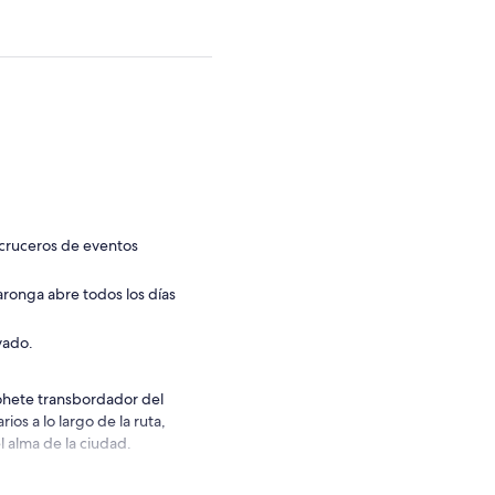
s cruceros de eventos
aronga abre todos los días
rvado.
 cohete transbordador del
os a lo largo de la ruta,
l alma de la ciudad.