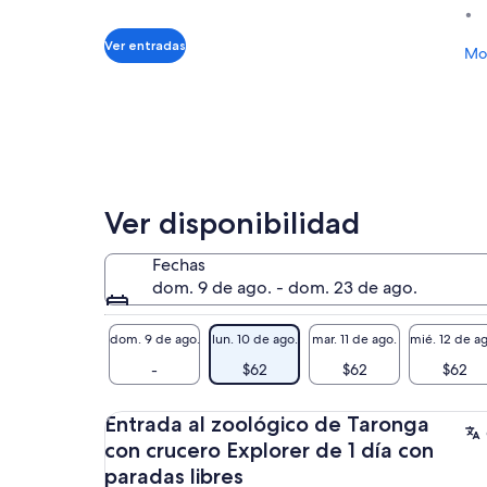
de
$62.
Ver entradas
Mos
por
adulto
Ver disponibilidad
Fechas
dom. 9 de ago. - dom. 23 de ago.
dom. 9 de ago.
lun. 10 de ago.
mar. 11 de ago.
mié. 12 de a
-
$62
$62
$62
Entrada al zoológico de Taronga
con crucero Explorer de 1 día con
paradas libres