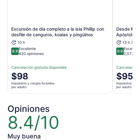
Excursión de día completo a la isla Phillip con
Desde Melb
Se abrirá en una nueva pestaña
desfile de canguros, koalas y pingüinos
Apóstoles, 
10 h
13 h 30 m
Excelente
Excepcio
8.8
9.6
8.8 de 10
9.6 de 10
420 opiniones
2,073 op
Cancelación gratuita disponible
Cancelación g
El
$98
El
$95
precio
precio
impuestos y cargos incluidos
impuestos y car
es
es
por adulto
por adulto
de
de
$98.
$95.
por
por
Opiniones
adulto
adulto
8.4/10
8.4
de
10
Muy buena