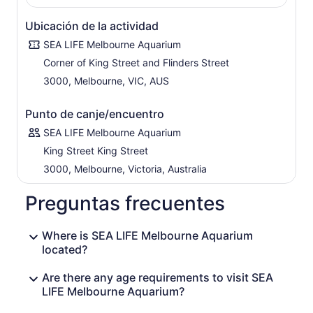
observa a expertos mientras trabajan.
El Oceanario de 2.2 millones de litros es el hogar de las
Ubicación de la actividad
más emocionantes criaturas marinas. El extenso entorno
SEA LIFE Melbourne Aquarium
te lleva a un viaje a las asombrosas profundidades del
océano, donde animales increíbles, como peces sierra,
Corner of King Street and Flinders Street
tiburones punta negra, mantarrayas y un enorme tiburón
3000, Melbourne, VIC, AUS
damisela, se deslizan por este mundo de maravillas
submarinas.
Punto de canje/encuentro
Con increíbles exhibiciones de animales, actividades
SEA LIFE Melbourne Aquarium
inmersivas y presentaciones de expertos guardianes,
King Street King Street
SEA LIFE Melbourne
seguramente
inspirará el amor por
los océanos.
3000, Melbourne, Victoria, Australia
Preguntas frecuentes
Where is SEA LIFE Melbourne Aquarium
located?
Are there any age requirements to visit SEA
LIFE Melbourne Aquarium?