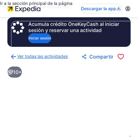
Ir a la sección principal de la página
Descargar la app
Acumula crédito OneKeyCash al iniciar
sesión y reservar una actividad
Iniciar sesión
Ver todas las actividades
Compartir
Regresar
a
10+
la
página
de
resultados
de
actividades