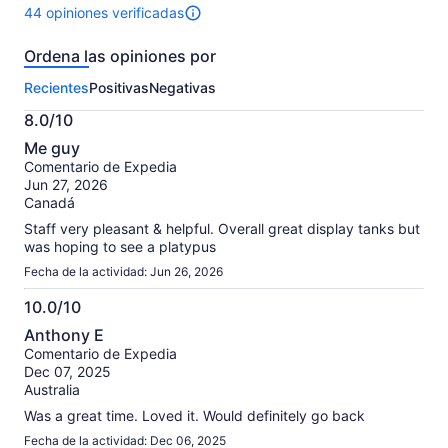
44 opiniones verificadas
Hay
44
Ordena las opiniones por
opiniones
sobre
Recientes
Positivas
Negativas
esta
actividad.
8.0/10
Más
8.0
información
Me guy
de
sobre
Comentario de Expedia
10
nuestras
Jun 27, 2026
opiniones
Canadá
verificadas
Staff very pleasant & helpful. Overall great display tanks but
was hoping to see a platypus
Fecha de la actividad: Jun 26, 2026
10.0/10
10.0
Anthony E
de
Comentario de Expedia
10
Dec 07, 2025
Australia
Was a great time. Loved it. Would definitely go back
Fecha de la actividad: Dec 06, 2025