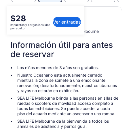
El
$28
Qué incluye o no
Ver entradas
precio
impuestos y cargos incluidos
es
por adulto
Entrada al Acuario SEA LIFE de Melbourne
de
$28.
Información útil para antes
por
adulto
de reservar
Los niños menores de 3 años son gratuitos.
Nuestro Oceanario está actualmente cerrado
mientras la zona se somete a una emocionante
renovación; desafortunadamente, nuestros tiburones
y rayas no estarán en exhibición.
SEA LIFE Melbourne brinda a las personas en sillas de
ruedas o scooters de movilidad acceso completo a
todas las exhibiciones. Se puede acceder a cada
piso del acuario mediante un ascensor o una rampa.
SEA LIFE Melbourne da la bienvenida a todos los
animales de asistencia y perros guía.