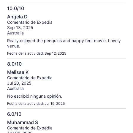
10.0/10
10.0
Angela D
de
Comentario de Expedia
10
Sep 13, 2025
Australia
Really enjoyed the penguins and happy feet movie. Lovely
venue.
Fecha de la actividad: Sep 12, 2025
8.0/10
8.0
Melissa K
de
Comentario de Expedia
10
Jul 20, 2025
Australia
No escribió ninguna opinión.
Fecha de la actividad: Jul 19, 2025
6.0/10
6.0
Muhammad S
de
Comentario de Expedia
10