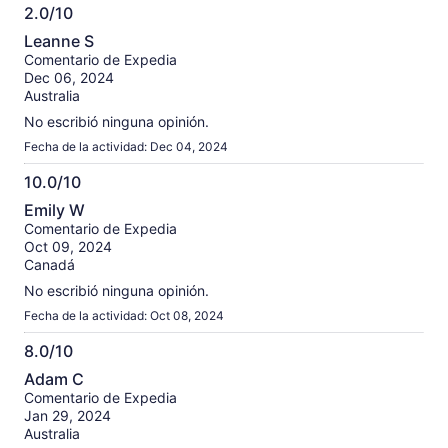
2.0/10
2.0
Leanne S
de
Comentario de Expedia
10
Dec 06, 2024
Australia
No escribió ninguna opinión.
Fecha de la actividad: Dec 04, 2024
10.0/10
10.0
Emily W
de
Comentario de Expedia
10
Oct 09, 2024
Canadá
No escribió ninguna opinión.
Fecha de la actividad: Oct 08, 2024
8.0/10
8.0
Adam C
de
Comentario de Expedia
10
Jan 29, 2024
Australia