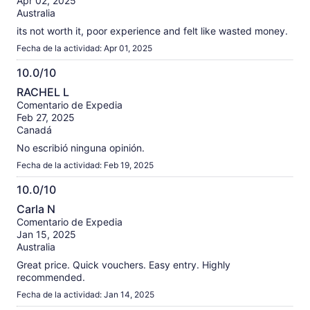
Apr 02, 2025
Australia
its not worth it, poor experience and felt like wasted money.
Fecha de la actividad: Apr 01, 2025
10.0/10
10.0
RACHEL L
de
Comentario de Expedia
10
Feb 27, 2025
Canadá
No escribió ninguna opinión.
Fecha de la actividad: Feb 19, 2025
10.0/10
10.0
Carla N
de
Comentario de Expedia
10
Jan 15, 2025
Australia
Great price. Quick vouchers. Easy entry. Highly
recommended.
Fecha de la actividad: Jan 14, 2025