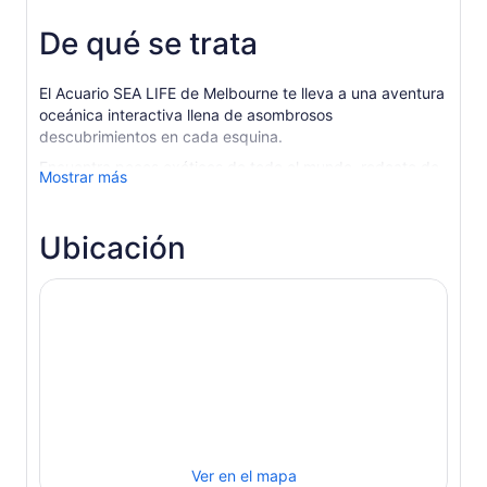
De qué se trata
El Acuario SEA LIFE de Melbourne te lleva a una aventura
oceánica interactiva llena de asombrosos
descubrimientos en cada esquina.
Encuentra peces exóticos de todo el mundo, rodeate de
Mostrar más
enormes tiburones y mantarrayas, y pasea por las
heladas aguas de la Antártida, hogar de los elegantes
pingüinos rey y los graciosos papúa.
Ubicación
Descubra un enorme cocodrilo de agua salada de 5,5
metros, conozca tortugas de todas las formas y tamaños
y acérquese aelegantes colonias de caballitos de mar y
dragones marinos.
Desciende al misterioso mundo de las medusas en la
nueva exposición Ocean Invaders del Acuario SEA LIFE
de Melbourne. Llena de varias especies de esta vibrante
criatura marina, Ocean Invaders instruye y entretiene a
personas de todas las edades. Echa un vistazo al Jelly
Lab para comprender el ciclo de vida de las medusas y
Ver en el mapa