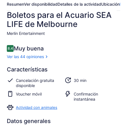
Resumen
Ver disponibilidad
Detalles de la actividad
Ubicación
Pre
Boletos para el Acuario SEA
LIFE de Melbourne
Merlin Entertainment ​
Opiniones
Muy buena
8.4
8.4 de 10,
Ver las 44 opiniones
Muy
Características
8.4
8.4 de 10
buena
Cancelación gratuita
30 min
Ver 44
disponible
opiniones
Voucher móvil
Confirmación
instantánea
Actividad con animales
Datos generales