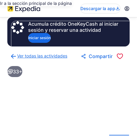
Ir a la sección principal de la página
Descargar la app
Acumula crédito OneKeyCash al iniciar
sesión y reservar una actividad
Iniciar sesión
Ver todas las actividades
Compartir
Regresar
a
33+
la
página
de
resultados
de
actividades