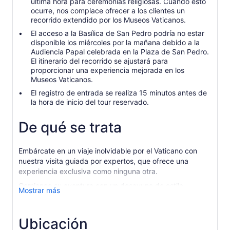
última hora para ceremonias religiosas. Cuando esto
ocurre, nos complace ofrecer a los clientes un
recorrido extendido por los Museos Vaticanos.
El acceso a la Basílica de San Pedro podría no estar
disponible los miércoles por la mañana debido a la
Audiencia Papal celebrada en la Plaza de San Pedro.
El itinerario del recorrido se ajustará para
proporcionar una experiencia mejorada en los
Museos Vaticanos.
El registro de entrada se realiza 15 minutos antes de
la hora de inicio del tour reservado.
De qué se trata
Embárcate en un viaje inolvidable por el Vaticano con
nuestra visita guiada por expertos, que ofrece una
experiencia exclusiva como ninguna otra.
Comience su aventura con un desayuno de estilo
Mostrar más
americano en el patio del Vaticano, rodeado de
impresionantes vistas y una serenidad sin igual, antes de
que entre la multitud.
Ubicación