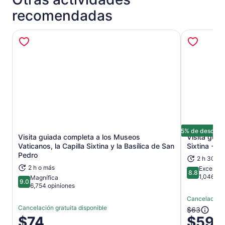
recomendadas
5% de descuen
Visita guiada completa a los Museos
Visita guia
Se abrirá en una nueva pestaña
Vaticanos, la Capilla Sixtina y la Basílica de San
Sixtina + S
Pedro
2 h 30 mi
2 h o más
Excelent
8.8
8.8 de 10
1,046 op
Magnífica
9.0
9.0 de 10
6,754 opiniones
Cancelación g
Cancelación gratuita disponible
El
$63
El
$74
$59
precio