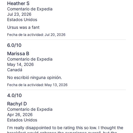
10.0
Heather S
de
Comentario de Expedia
10
Jul 23, 2026
Estados Unidos
Ursus was a fant
Fecha de la actividad: Jul 20, 2026
6.0/10
6.0
Marissa B
de
Comentario de Expedia
10
May 14, 2026
Canadá
No escribió ninguna opinión.
Fecha de la actividad: May 13, 2026
4.0/10
4.0
Rachyl D
de
Comentario de Expedia
10
Apr 26, 2026
Estados Unidos
I’m really disappointed to be rating this so low. I thought the
breakfast would enhance the experience overall, but the