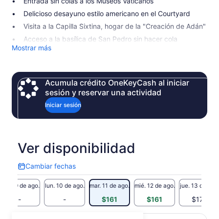
Entrada sin colas a los Museos Vaticanos
Delicioso desayuno estilo americano en el Courtyard
Visita a la Capilla Sixtina, hogar de la "Creación de Adán"
Acceso a la basílica de San Pedro sin hacer cola
Mostrar más
Acumula crédito OneKeyCash al iniciar
sesión y reservar una actividad
Iniciar sesión
Ver disponibilidad
Cambiar fechas
Cambiar
fechas
dom. 9 de ago.
lun. 10 de ago.
mar. 11 de ago.
mié. 12 de ago.
jue. 13 de ago
-
-
$161
$161
$177