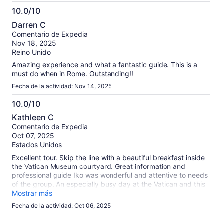
10.0/10
10.0
Darren C
de
Comentario de Expedia
10
Nov 18, 2025
Reino Unido
Amazing experience and what a fantastic guide. This is a
must do when in Rome. Outstanding!!
Fecha de la actividad: Nov 14, 2025
10.0/10
10.0
Kathleen C
de
Comentario de Expedia
10
Oct 07, 2025
Estados Unidos
Excellent tour. Skip the line with a beautiful breakfast inside
the Vatican Museum courtyard. Great information and
professional guide Iko was wonderful and attentive to needs
of the group. An especially busy day at the Vatican and this
tour saved us hours and hours of time that would have been
Mostrar más
spent waiting in line! Thank you ver much! Highly
Fecha de la actividad: Oct 06, 2025
recommend this his tour.