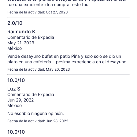
fue una excelente idea comprar este tour
Fecha de la actividad: Oct 27, 2023
2.0/10
2.0
Raimundo K
de
Comentario de Expedia
10
May 21, 2023
México
Vende desayuno bufet en patio Piña y solo solo se dio un
plato en una cafetería… pésima experiencia en el desayuno
Fecha de la actividad: May 20, 2023
10.0/10
10.0
Luz S
de
Comentario de Expedia
10
Jun 29, 2022
México
No escribió ninguna opinión.
Fecha de la actividad: Jun 28, 2022
10.0/10