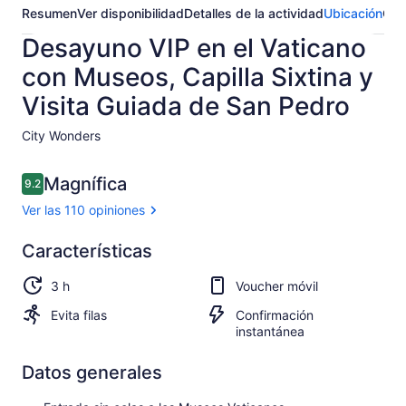
Resumen
Ver disponibilidad
Detalles de la actividad
Ubicación
Opi
Desayuno VIP en el Vaticano
con Museos, Capilla Sixtina y
Visita Guiada de San Pedro
City Wonders​
Opiniones
Magnífica
9.2
9.2 de 10,
Ver las 110 opiniones
Magnífica
Características
9.2
9.2 de 10
Ver 110
3 h
Voucher móvil
opiniones
Evita filas
Confirmación
instantánea
Datos generales