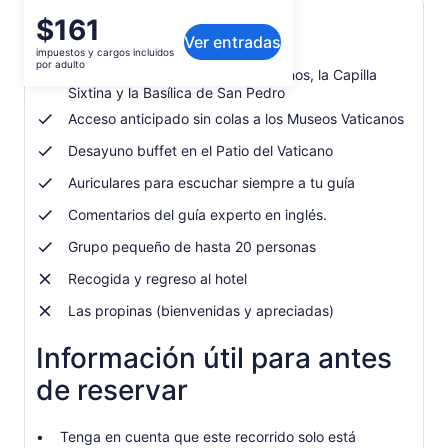
El
$161
Qué incluye o no
Ver entradas
precio
impuestos y cargos incluidos
es
por adulto
Tour guiado de los Museos Vaticanos, la Capilla
de
Sixtina y la Basílica de San Pedro
$161.
Acceso anticipado sin colas a los Museos Vaticanos
por
adulto
Desayuno buffet en el Patio del Vaticano
Auriculares para escuchar siempre a tu guía
Comentarios del guía experto en inglés.
Grupo pequeño de hasta 20 personas
Recogida y regreso al hotel
Las propinas (bienvenidas y apreciadas)
Información útil para antes
de reservar
Tenga en cuenta que este recorrido solo está