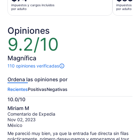
precio
anterior
impuestos y cargos incluidos
impuestos y car
es
era
por adulto
por adulto
de
$63
$74.
y
por
el
Opiniones
adulto
actual
9.2/10
9.2
es
de
$59
10
por
Magnífica
adulto
110 opiniones verificadas
Hay
110
Ordena las opiniones por
opiniones
sobre
Recientes
Positivas
Negativas
esta
actividad.
10.0/10
Más
10.0
información
Miriam M
de
sobre
Comentario de Expedia
10
nuestras
Nov 02, 2023
opiniones
México
verificadas
Me pareció muy bien, ya que la entrada fue directa sin filas
prácticamente, primero desayunamos y empezamos el tour