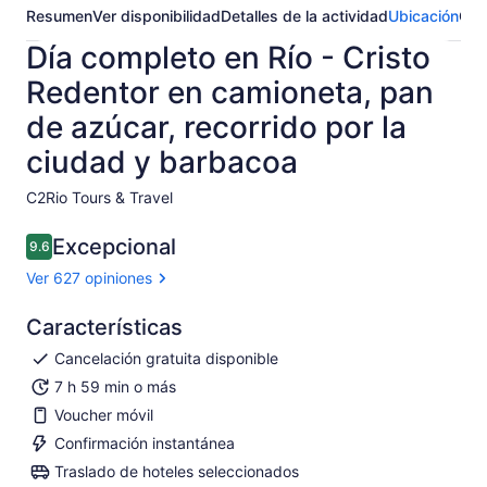
Resumen
Ver disponibilidad
Detalles de la actividad
Ubicación
Opi
Día completo en Río - Cristo
Redentor en camioneta, pan
de azúcar, recorrido por la
ciudad y barbacoa
C2Rio Tours & Travel​
Excepcional
9.6
9.6 de 10
Ver 627 opiniones
Características
Cancelación gratuita disponible
7 h 59 min o más
Voucher móvil
Confirmación instantánea
Traslado de hoteles seleccionados