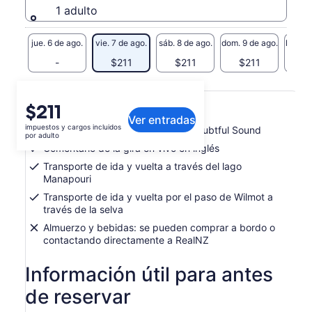
1 adulto
jue. 6 de ago.
vie. 7 de ago.
sáb. 8 de ago.
dom. 9 de ago.
lun. 10
-
$211
$211
$211
$
Qué incluye o no
El
$211
Ver entradas
precio
impuestos y cargos incluidos
Crucero guiado de 2.5 horas en Doubtful Sound
es
por adulto
de
Comentario de la gira en vivo en inglés
$211.
Transporte de ida y vuelta a través del lago
por
Manapouri
adulto
Transporte de ida y vuelta por el paso de Wilmot a
través de la selva
Almuerzo y bebidas: se pueden comprar a bordo o
contactando directamente a RealNZ
Información útil para antes
de reservar