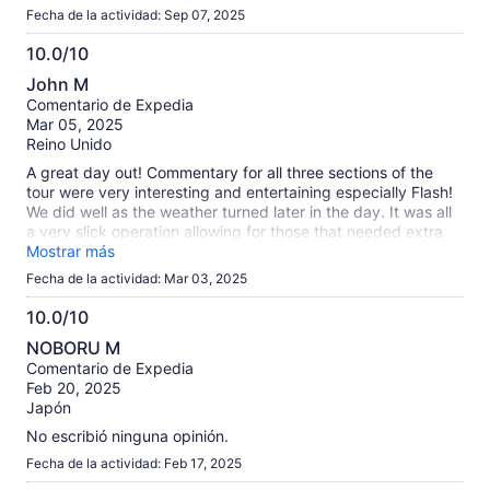
Fecha de la actividad: Sep 07, 2025
10.0/10
10.0
John M
de
Comentario de Expedia
10
Mar 05, 2025
Reino Unido
A great day out! Commentary for all three sections of the
tour were very interesting and entertaining especially Flash!
We did well as the weather turned later in the day. It was all
a very slick operation allowing for those that needed extra
assistance!!
Mostrar más
Fecha de la actividad: Mar 03, 2025
10.0/10
10.0
NOBORU M
de
Comentario de Expedia
10
Feb 20, 2025
Japón
No escribió ninguna opinión.
Fecha de la actividad: Feb 17, 2025