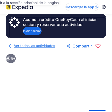
Ir a la sección principal de la página
Descargar la app
Acumula crédito OneKeyCash al iniciar
sesión y reservar una actividad
Iniciar sesión
Ver todas las actividades
Compartir
Regresar
a
5+
la
página
de
resultados
de
actividades