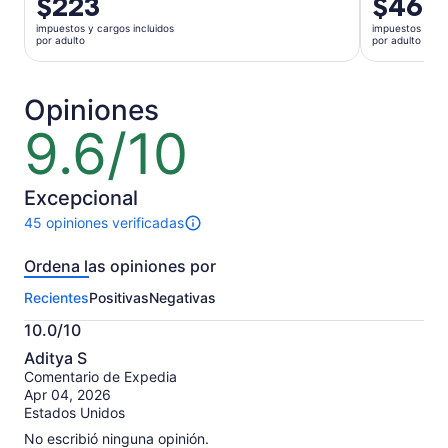
$223
$464
precio
precio
impuestos y cargos incluidos
impuestos y car
es
es
por adulto
por adulto
de
de
$223.
$464.
por
por
Opiniones
adulto
adulto
9.6/10
9.6
de
10
Excepcional
45 opiniones verificadas
Hay
45
Ordena las opiniones por
opiniones
sobre
Recientes
Positivas
Negativas
esta
actividad.
10.0/10
Más
10.0
información
Aditya S
de
sobre
Comentario de Expedia
10
nuestras
Apr 04, 2026
opiniones
Estados Unidos
verificadas
No escribió ninguna opinión.