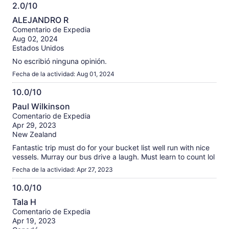
2.0/10
2.0
ALEJANDRO R
de
Comentario de Expedia
10
Aug 02, 2024
Estados Unidos
No escribió ninguna opinión.
Fecha de la actividad: Aug 01, 2024
10.0/10
10.0
Paul Wilkinson
de
Comentario de Expedia
10
Apr 29, 2023
New Zealand
Fantastic trip must do for your bucket list well run with nice
vessels. Murray our bus drive a laugh. Must learn to count lol
Fecha de la actividad: Apr 27, 2023
10.0/10
10.0
Tala H
de
Comentario de Expedia
10
Apr 19, 2023