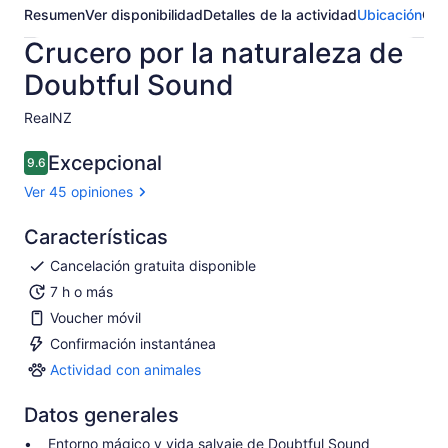
Resumen
Ver disponibilidad
Detalles de la actividad
Ubicación
Opi
Crucero por la naturaleza de
Doubtful Sound
RealNZ​
Excepcional
9.6
9.6 de 10
Ver 45 opiniones
Características
Cancelación gratuita disponible
7 h o más
Voucher móvil
Confirmación instantánea
Actividad con animales
Actividad
con
Datos generales
animales
Entorno mágico y vida salvaje de Doubtful Sound