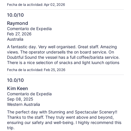
Fecha de la actividad: Apr 02, 2026
10.0/10
10.0
Raymond
de
Comentario de Expedia
10
Feb 27, 2026
Australia
A fantastic day. Very well organised. Great staff. Amazing
views. The operator undersells the on board service. On
Doubtful Sound the vessel has a full coffee/barista service.
There is a nice selection of snacks and light luunch options
Fecha de la actividad: Feb 25, 2026
10.0/10
10.0
Kim Keen
de
Comentario de Expedia
10
Sep 08, 2025
Western Australia
The perfect day with Stunning and Spectacular Scenery!!
Thanks to the staff. They truly went above and beyond,
ensuring our safety and well-being. I highly recommend this
trip.