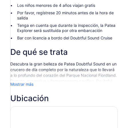
Los niños menores de 4 años viajan gratis
Por favor, regístrese 20 minutos antes de la hora de
salida
Tenga en cuenta que durante la inspección, la Patea
Explorer será sustituida por otra embarcación
Bar con licencia a bordo del Doubtful Sound Cruise
De qué se trata
Descubra la gran belleza de Patea Doubtful Sound en un
crucero de día completo por la naturaleza que lo llevará
a lo profundo del corazón del Parque Nacional Fiordland.
Remoto, expansivo y llamantemente pacífico, Doubtful
Mostrar más
Sound ofrece una rara oportunidad de experimentar la
naturaleza en su forma más intacta.
Ubicación
Nuestro viaje comienza con un crucero panorámico por
el lago Manapouri, uno de los lagos más bellos de Nueva
Zelanda. Desliza más allá de islas boscosas y cordilleras
escarpadas antes de llegar a West Arm. Desde aquí,
aborde tu autobús RealNZ para el viaje por el