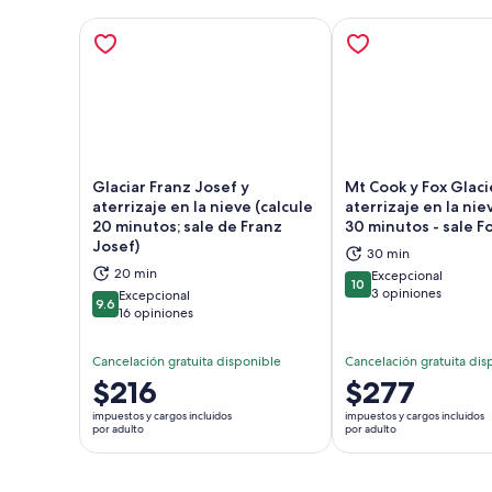
Glaciar Franz Josef y
Mt Cook y Fox Glaci
aterrizaje en la nieve (calcule
aterrizaje en la nie
20 minutos; sale de Franz
30 minutos - sale Fo
Se abrirá en una nueva pestaña
Se a
Josef)
30 min
20 min
Excepcional
10
10 de 10
3 opiniones
Excepcional
9.6
9.6 de 10
16 opiniones
Cancelación gratuita disponible
Cancelación gratuita dis
El
$216
El
$277
precio
precio
impuestos y cargos incluidos
impuestos y cargos incluidos
es
es
por adulto
por adulto
de
de
$216.
$277.