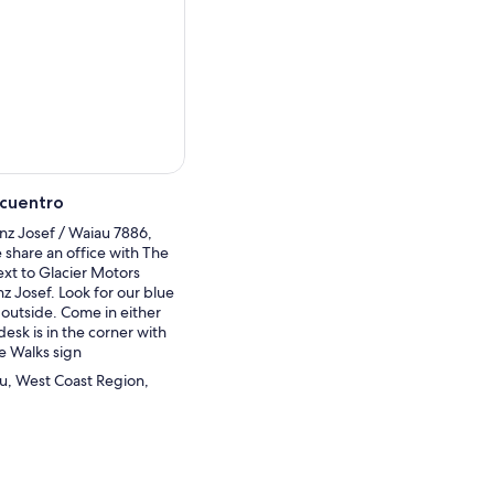
a con una proporción de
ual.
 su pasión por el
ra completamente nueva.
vor, póngase en contacto
 recorrido.
cercarnos más al glaciar
r alternativo es a
ncuentro
s condiciones de la pista y
nz Josef / Waiau 7886,
share an office with The
s advertencias
ext to Glacier Motors
 fuerte a menos que
nz Josef. Look for our blue
rado valle glaciar). tiene
 outside. Come in either
esk is in the corner with
e Walks sign
sitio web
au, West Coast Region,