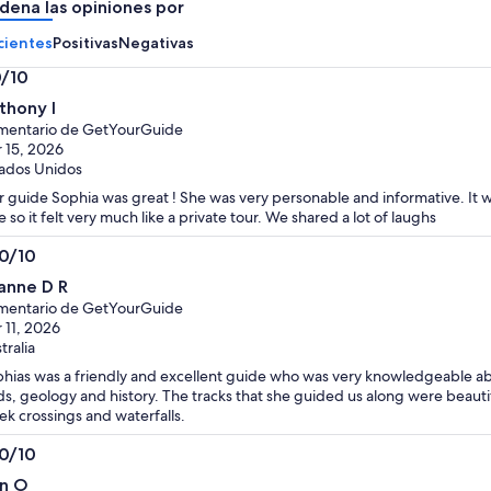
dena las opiniones por
por
por
adulto
adulto
cientes
Positivas
Negativas
0/10
0
thony I
mentario de GetYourGuide
 15, 2026
ados Unidos
 guide Sophia was great ! She was very personable and informative. It w
e so it felt very much like a private tour. We shared a lot of laughs
.0/10
0
anne D R
mentario de GetYourGuide
 11, 2026
tralia
hias was a friendly and excellent guide who was very knowledgeable abou
ds, geology and history. The tracks that she guided us along were beauti
ek crossings and waterfalls.
.0/10
0
n O