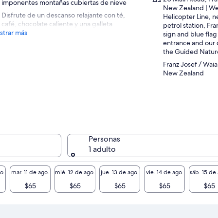
imponentes montañas cubiertas de nieve
New Zealand | We 
Disfrute de un descanso relajante con té,
Helicopter Line, n
café, chocolate caliente y una galleta.
petrol station, Fra
trar más
sign and blue flag
entrance and our d
the Guided Natur
Franz Josef / Wai
New Zealand
Personas
1 adulto
o.
mar. 11 de ago.
mié. 12 de ago.
jue. 13 de ago.
vie. 14 de ago.
sáb. 15 de
$65
$65
$65
$65
$65