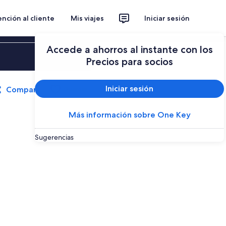
nción al cliente
Mis viajes
Iniciar sesión
Accede a ahorros al instante con los
Iniciar sesión
Precios para socios
Iniciar sesión
Compartir
Guardar
Más información sobre One Key
Sugerencias