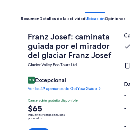
Resumen
Detalles de la actividad
Ubicación
Opiniones
Franz Josef: caminata
Ca
guiada por el mirador
del glaciar Franz Josef
Glacier Valley Eco Tours Ltd​
Opiniones
Excepcional
9.8
9.8 de 10,
Da
Ver las 49 opiniones de GetYourGuide
Excepcional
Cancelación gratuita disponible
9.8
9.8 de 10
El
$65
Ver las 49
precio
opiniones de
impuestos y cargos incluidos
es
por adulto
GetYourGuide
de