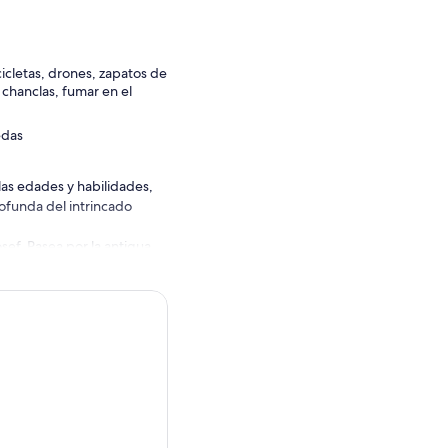
icletas, drones, zapatos de
 chanclas, fumar en el
edas
las edades y habilidades,
rofunda del intrincado
Josef. Pasea por la antigua
 glaciares y maravíllate
un antiguo lago caldero.
tural serena con la
 y conocimientos
les.
ques nativos de podocarpios,
ecies de orquídeas.