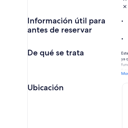
Información útil para
antes de reservar
De qué se trata
Est
ya 
fun
Este
Mos
sel
ant
Ubicación
Úna
exp
*Or
fasc
*Be
des