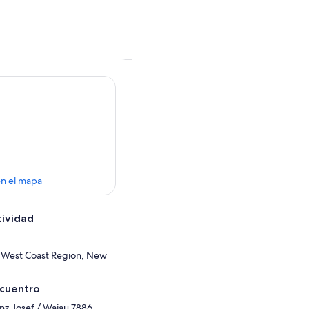
en el mapa
tividad
, West Coast Region, New
ncuentro
nz Josef / Waiau 7886,