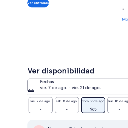
$65.
Ver entradas
por
adulto
Mos
Ver disponibilidad
Fechas
vie. 7 de ago. - vie. 21 de ago.
vie. 7 de ago.
sáb. 8 de ago.
dom. 9 de ago.
lun. 10 de ag
-
-
$65
-