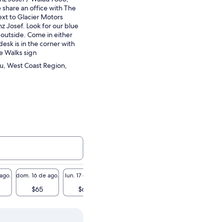
share an office with The
ext to Glacier Motors
nz Josef. Look for our blue
 outside. Come in either
esk is in the corner with
e Walks sign
au, West Coast Region,
 ago.
dom. 16 de ago.
lun. 17 de ago.
mar. 18 de ago.
mié. 19 de ago.
jue. 20 
$65
$65
$65
$65
$