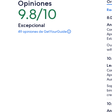
Opiniones
por
por
Or
adulto
adulto
9.8/10
9.8
Re
de
8.
10
8.
Excepcional
An
de
Co
49 opiniones de GetYourGuide
10
Hay
Apr
49
Est
opiniones
Our
sobre
wif
esta
actividad.
10
Más
10.
información
Le
de
sobre
Co
10
nuestras
Apr
opiniones
Aus
verificadas
Sop
bir
cre
10
10.
An