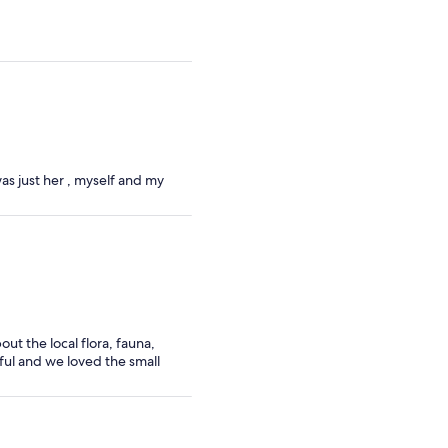
por
por
adulto
adulto
as just her , myself and my
t the local flora, fauna,
ful and we loved the small