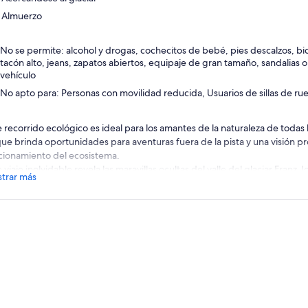
Almuerzo
No se permite: alcohol y drogas, cochecitos de bebé, pies descalzos, bic
tacón alto, jeans, zapatos abiertos, equipaje de gran tamaño, sandalias o
vehículo
No apto para: Personas con movilidad reducida, Usuarios de sillas de ru
e recorrido ecológico es ideal para los amantes de la naturaleza de todas 
que brinda oportunidades para aventuras fuera de la pista y una visión p
cionamiento del ecosistema.
 viaje inolvidable revela las maravillas ocultas del valle del glaciar Franz 
trar más
va tropical nativa de podocarpos, pasea por un río prístino alimentado por
e los reflejos en forma de espejo de las montañas cubiertas de nieve en 
se a nosotros para disfrutar de una experiencia que combina la belleza na
loración educativa, creando recuerdos que durarán toda la vida.
ientación experta: su guía experto mejorará su experiencia con historias
inantes sobre la historia, la flora, la fauna, la glaciología y la geología loca
lleza escénica: pasea a tu propio ritmo por ríos glaciares, arroyos y bos
cubriendo tesoros escondidos como hongos silvestres y docenas de esp