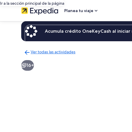
Ir a la sección principal de la página
Planea tu viaje
Acumula crédito OneKeyCash al iniciar 
Ver todas las actividades
Regresar
a
16+
la
página
de
resultados
de
actividades