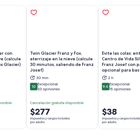
er con
Twin Glacier Franz y Fox,
Evite las colas: en
ve (calcule
aterrizaje en la nieve (calcule
Centro de Vida Si
x Glacier)
30 minutos, saliendo de Franz
Franz Josef con 
brirá en una nueva pestaña
Se abrirá en una nueva pestaña
Se
Josef)
opcional para bas
30 min
2 h
Excepcional
Excepcional
10
9.4
10 de 10
9.4 de 10
33 opiniones
15 opiniones
ponible
Cancelación gratuita disponible
El
$277
El
$38
precio
precio
impuestos y cargos incluidos
impuestos y cargos incluid
es
es
por adulto
por adulto
de
de
$277.
$38.