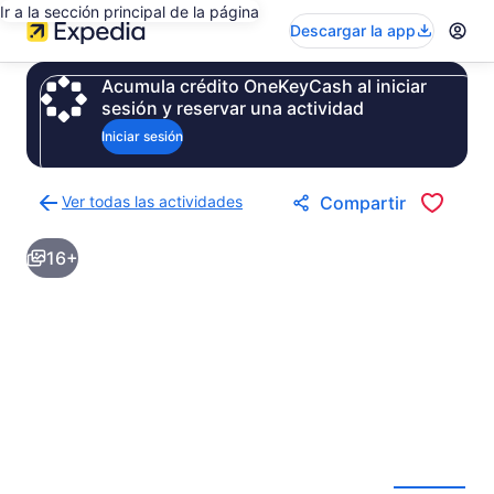
Ir a la sección principal de la página
Descargar la app
Acumula crédito OneKeyCash al iniciar
sesión y reservar una actividad
Iniciar sesión
Ver todas las actividades
Compartir
Regresar
a
16+
la
página
de
resultados
de
actividades