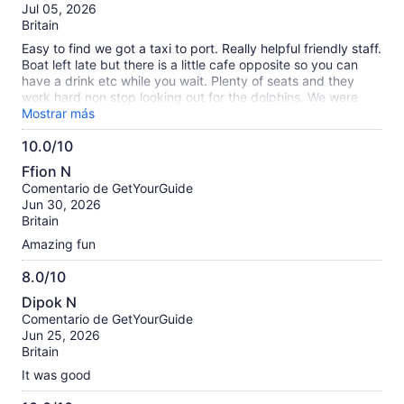
10
Jul 05, 2026
there. Just to get some water after the difficulties on the
Britain
boat. We saw dolphins which was great, but it was a bit of a
rush, out we go, find the dolphins back you come… no
Easy to find we got a taxi to port. Really helpful friendly staff.
commentary, nothing about the island etc.
Boat left late but there is a little cafe opposite so you can
have a drink etc while you wait. Plenty of seats and they
work hard non stop looking out for the dolphins. We were
lucky enough to find a school of dolphins and followed them
Mostrar más
was amazing. Really fun trip would recommend.
10.0/10
10.0
Ffion N
de
Comentario de GetYourGuide
10
Jun 30, 2026
Britain
Amazing fun
8.0/10
8.0
Dipok N
de
Comentario de GetYourGuide
10
Jun 25, 2026
Britain
It was good