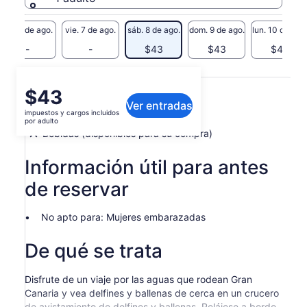
jue. 6 de ago.
vie. 7 de ago.
sáb. 8 de ago.
dom. 9 de ago.
lun. 10 de ago
-
-
$43
$43
$43
Qué incluye o no
El
$43
Ver entradas
precio
impuestos y cargos incluidos
Viaje en barco
es
por adulto
de
Bebidas (disponibles para su compra)
$43.
por
Información útil para antes
adulto
de reservar
No apto para: Mujeres embarazadas
De qué se trata
Disfrute de un viaje por las aguas que rodean Gran
Canaria y vea delfines y ballenas de cerca en un crucero
de avistamiento de delfines y ballenas. Relájese a bordo