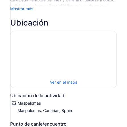
y disfrute de fotografías del idílico paisaje durante el
Mostrar más
viaje.
Acerque lo más posible a los majestuosos delfines
Ubicación
mientras está en el bote para que pueda experimentar su
hábitat natural de manera íntima. Puedes tomar fotos
mientras ves jugar ballenas y delfines.
Siéntese y disfrute de la experiencia con refrigerios
comprados en la barra de efectivo disponible a bordo, y
traiga a los niños para una divertida salida familiar.
Ver en el mapa
Ubicación de la actividad
Maspalomas
Maspalomas, Canarias, Spain
Punto de canje/encuentro