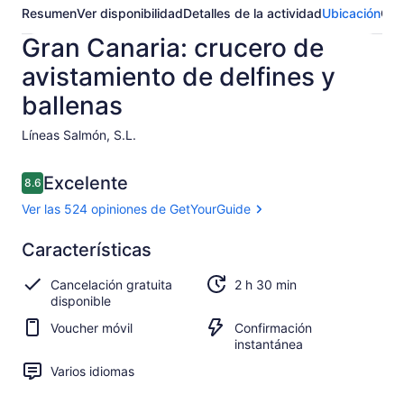
Resumen
Ver disponibilidad
Detalles de la actividad
Ubicación
Opi
Gran Canaria: crucero de
avistamiento de delfines y
ballenas
Líneas Salmón, S.L.​
Opiniones
Excelente
8.6
8.6 de 10,
Ver las 524 opiniones de GetYourGuide
Excelente
Características
8.6
8.6 de 10
Ver las 524
Cancelación gratuita
2 h 30 min
opiniones de
disponible
GetYourGuide
Voucher móvil
Confirmación
instantánea
Varios idiomas