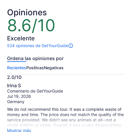
$51.
$21.
por
por
Opiniones
adulto
adulto
8.6/10
8.6
de
10
Excelente
524 opiniones de GetYourGuide
Hay
524
Ordena las opiniones por
opiniones
sobre
Recientes
Positivas
Negativas
esta
actividad.
2.0/10
Más
2.0
información
Irina S
de
sobre
Comentario de GetYourGuide
10
nuestras
Jul 19, 2026
opiniones
Germany
verificadas
We do not recommend this tour. It was a complete waste of
money and time. The price does not match the quality of the
service provided. We didn’t see any animals at all—not a
single dolphin or whale. Overall, it was a very disappointing
experience and not worth the cost.
Mostrar más