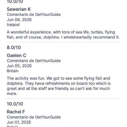
10.0/10
10.0
Sewerian K
de
Comentario de GetYourGuide
10
Jun 08, 2026
Ireland
A wonderful experience, with tons of sea life, turtles, flying
fish, and of course, dolphins. I wholeheartedly recommend it.
8.0/10
8.0
Gaelen C
de
Comentario de GetYourGuide
10
Jun 05, 2026
Britain
The activity was fun. We got to see some flying fish and
dolphins. They have refreshments on board too which is
great and all the staff are friendly so can’t ask for much
more.
10.0/10
10.0
Rachel F
de
Comentario de GetYourGuide
10
Jun 01, 2026