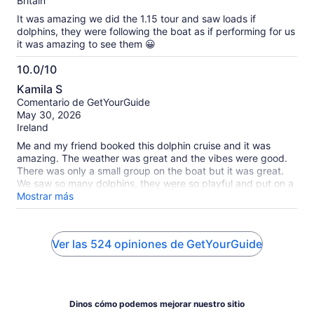
Britain
It was amazing we did the 1.15 tour and saw loads if
dolphins, they were following the boat as if performing for us
it was amazing to see them 😀
10.0/10
10.0
Kamila S
de
Comentario de GetYourGuide
10
May 30, 2026
Ireland
Me and my friend booked this dolphin cruise and it was
amazing. The weather was great and the vibes were good.
There was only a small group on the boat but it was great.
We saw so many dolphins, they were so playful and put on a
beautiful performance for us. We also got lucky and saw a
Mostrar más
whale, the crew are really passionate about their work, you
can tell, they engaged and interacted with us the entire
cruise, Christian was great with us all and very attentive to
Ver las 524 opiniones de GetYourGuide
everyone’s needs, made sure everyone was comfortable and
having a good time,we had such a laugh and definitely a
great experience. 10/10 experience and would do it again!
Dinos cómo podemos mejorar nuestro sitio