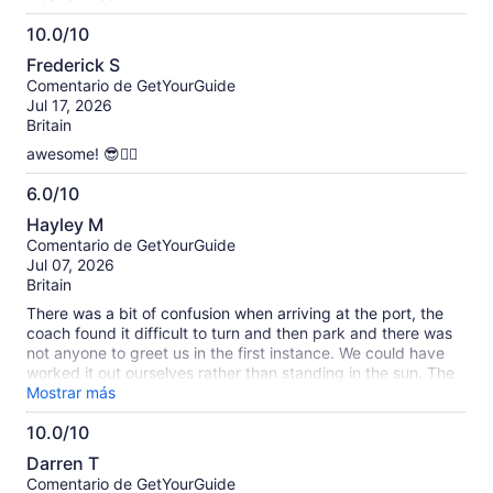
10.0/10
10.0
Frederick S
de
Comentario de GetYourGuide
10
Jul 17, 2026
Britain
awesome! 😎👍🏻
6.0/10
6.0
Hayley M
de
Comentario de GetYourGuide
10
Jul 07, 2026
Britain
There was a bit of confusion when arriving at the port, the
coach found it difficult to turn and then park and there was
not anyone to greet us in the first instance. We could have
worked it out ourselves rather than standing in the sun. The
boat trip itself was fine, it was choppy and therefore a lot of
Mostrar más
people being sick, Including someone from another party
10.0/10
being sick on someone in our party. No support or check in
10.0
offered from staff. Even though we have had to launder the
Darren T
clothing. Disappointing that there was no time at the end of
de
Comentario de GetYourGuide
the trip to go to the toilet, or pop into a shop or two whilst