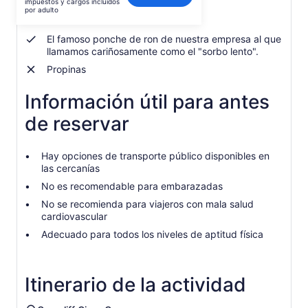
impuestos y cargos incluidos
es
por adulto
Música reggae
de
$73.
El famoso ponche de ron de nuestra empresa al que
por
llamamos cariñosamente como el "sorbo lento".
adulto
Propinas
Información útil para antes
de reservar
Hay opciones de transporte público disponibles en
las cercanías
No es recomendable para embarazadas
No se recomienda para viajeros con mala salud
cardiovascular
Adecuado para todos los niveles de aptitud física
Itinerario de la actividad