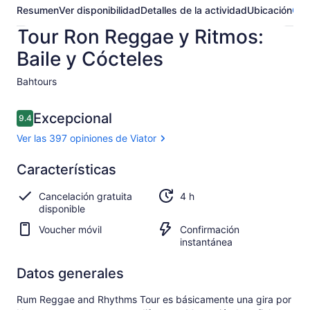
Resumen
Ver disponibilidad
Detalles de la actividad
Ubicación
Opi
Tour Ron Reggae y Ritmos:
Baile y Cócteles
Bahtours​
Opiniones
Excepcional
9.4
9.4 de 10,
Ver las 397 opiniones de Viator
Excepcional
Características
9.4
9.4 de 10
Ver las
Cancelación gratuita
4 h
397
disponible
opiniones
de Viator
Voucher móvil
Confirmación
instantánea
Datos generales
Rum Reggae and Rhythms Tour es básicamente una gira por