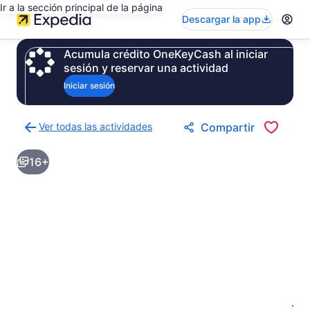
Ir a la sección principal de la página
Descargar la app
Acumula crédito OneKeyCash al iniciar
sesión y reservar una actividad
Iniciar sesión
Ver todas las actividades
Compartir
Regresar
a
16+
la
página
de
resultados
de
actividades