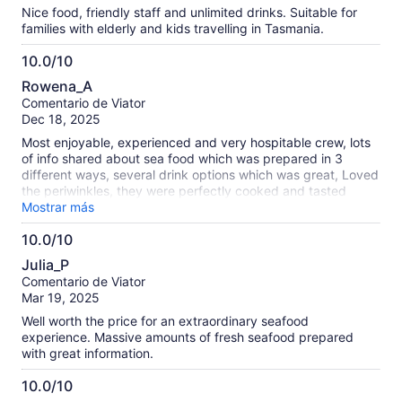
Nice food, friendly staff and unlimited drinks. Suitable for
families with elderly and kids travelling in Tasmania.
10.0/10
10.0
Rowena_A
de
Comentario de Viator
10
Dec 18, 2025
Most enjoyable, experienced and very hospitable crew, lots
of info shared about sea food which was prepared in 3
different ways, several drink options which was great, Loved
the periwinkles, they were perfectly cooked and tasted
amazing ..((better than the NZ cats eyes) cake to end with
Mostrar más
also lovely, thank you to the crew for making the trip an
10.0/10
awesome experience We have recommend our Nz family
10.0
and friends to book when in Hobart
Julia_P
de
Comentario de Viator
10
Mar 19, 2025
Well worth the price for an extraordinary seafood
experience. Massive amounts of fresh seafood prepared
with great information.
10.0/10