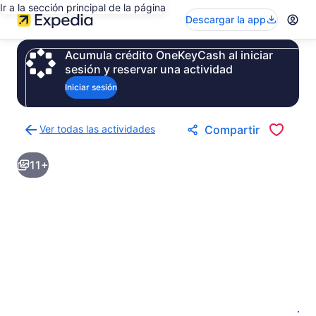
Ir a la sección principal de la página
Descargar la app
Acumula crédito OneKeyCash al iniciar
sesión y reservar una actividad
Iniciar sesión
Ver todas las actividades
Compartir
Regresar
a
11+
la
página
de
resultados
de
actividades