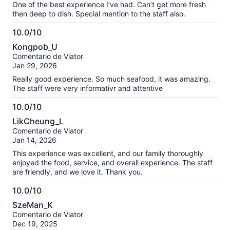
One of the best experience I’ve had. Can’t get more fresh
verificadas
then deep to dish. Special mention to the staff also.
10.0/10
10.0
Kongpob_U
de
Comentario de Viator
10
Jan 29, 2026
Really good experience. So much seafood, it was amazing.
The staff were very informativr and attentive
10.0/10
10.0
LikCheung_L
de
Comentario de Viator
10
Jan 14, 2026
This experience was excellent, and our family thoroughly
enjoyed the food, service, and overall experience. The staff
are friendly, and we love it. Thank you.
10.0/10
10.0
SzeMan_K
de
Comentario de Viator
10
Dec 19, 2025