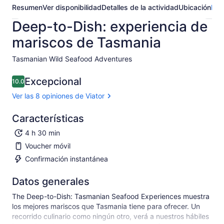
Resumen
Ver disponibilidad
Detalles de la actividad
Ubicación
Pre
Deep-to-Dish: experiencia de
mariscos de Tasmania
Tasmanian Wild Seafood Adventures​
Excepcional
10.0
10.0 de 10
Ver las 8 opiniones de Viator
Características
4 h 30 min
Voucher móvil
Confirmación instantánea
Datos generales
The Deep-to-Dish: Tasmanian Seafood Experiences muestra
los mejores mariscos que Tasmania tiene para ofrecer. Un
recorrido culinario como ningún otro, verá a nuestros hábiles