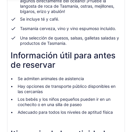
algunos directamente del océano! ¡Pruebe la
$410.
langosta de roca de Tasmania, ostras, mejillones,
por
bígaros, erizo y abulón!
adulto
Se incluye té y café.
Tasmania cerveza, vino y vino espumoso incluido.
Una selección de quesos, salsas, galletas saladas y
productos de Tasmania.
Información útil para antes
de reservar
Se admiten animales de asistencia
Hay opciones de transporte público disponibles en
las cercanías
Los bebés y los niños pequeños pueden ir en un
cochecito o en una silla de paseo
Adecuado para todos los niveles de aptitud física