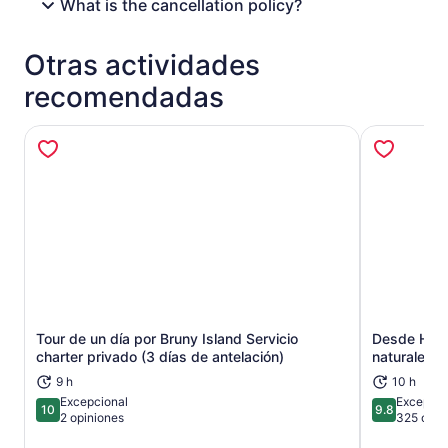
What is the cancellation policy?
Otras actividades
recomendadas
Tour de un día por Bruny Island Servicio
Desde Hoba
Se abrirá en una nueva pestaña
charter privado (3 días de antelación)
naturaleza 
9 h
10 h
Excepcional
Excepcio
10
9.8
10 de 10
9.8 de 10
2 opiniones
325 opin