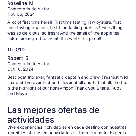
10.0
Roseline_M
de
Comentario de Viator
10
Nov 06, 2024
A lot of first time here!! First time tasting raw oysters, first
time tasting abalone, first time tasting urchins ! Everything
was so delicious, so fresh! And the smell of the apple tea
cake cooking in the oven!! It is worth the price!!
10.0/10
10.0
Robert_S
de
Comentario de Viator
10
Oct 10, 2024
Best boat trip ever, fantastic captain and crew. Freshest wild
seafood I’ve ever had and I loved it all and I ate it all, the trip
is the highlight of our honeymoon Thank you Shane, Ruby
and Maya
Las mejores ofertas de
actividades
Vive experiencias inolvidables en cada destino con nuestras
increíbles ofertas en actividades en todo el mundo. Expedia