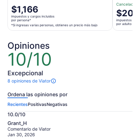
Cancelación g
El
$1,166
El
$205
precio
precio
impuestos y cargos incluidos
es
por persona*
impuestos y car
es
por adulto
de
*Si ingresas varias personas, obtienes un precio más bajo
de
$1,166.
$205.
por
por
Opiniones
persona*
adulto
*Si
10/10
10
ingresas
de
varias
10
personas,
Excepcional
obtienes
8 opiniones de Viator
un
Hay
precio
8
Ordena las opiniones por
más
opiniones
sobre
bajo
Recientes
Positivas
Negativas
esta
actividad.
10.0/10
Más
10.0
información
Grant_H
de
sobre
Comentario de Viator
10
nuestras
Jan 30, 2026
opiniones