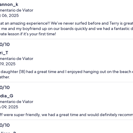
0
annon_k
entario de Viator
 06, 2025
t an amazing experience!! We’ve never surfed before and Terry is great
 me and my boyfriend up on our boards quickly and we had a fantastic 
vate lesson if it’s your first time!
.0/10
0
ri_T
entario de Viator
 19, 2025
daughter (18) had a great time and I enjoyed hanging out on the beach 
ther.
.0/10
0
dia_G
entario de Viator
 09, 2025
ff were super friendly, we had a great time and would definitely recomm
.0/10
0