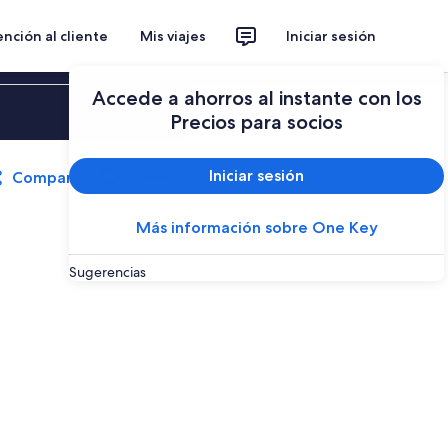
nción al cliente
Mis viajes
Iniciar sesión
Accede a ahorros al instante con los
Iniciar sesión
Precios para socios
Iniciar sesión
Compartir
Guardar
Más información sobre One Key
Sugerencias