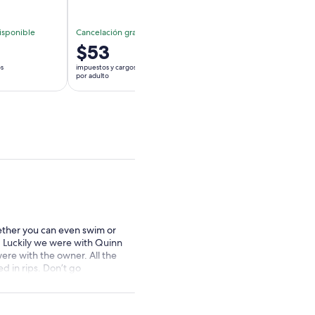
isponible
Cancelación gratuita disponible
Cancelación gratuit
El
$53
El
$91
precio
precio
os
impuestos y cargos incluidos
impuestos y cargos inclu
es
es
por adulto
por adulto
de
de
$53.
$91.
por
por
adulto
adulto
ether you can even swim or
l. Luckily we were with Quinn
ere with the owner. All the
d in rips. Don’t go