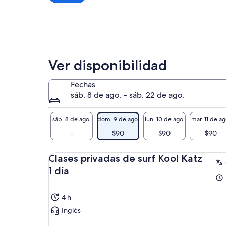
adulto*
*Si
ingresas
varios
adultos,
obtienes
Ver disponibilidad
un
precio
Fechas
más
sáb. 8 de ago. - sáb. 22 de ago.
bajo
sáb. 8 de ago.
dom. 9 de ago.
lun. 10 de ago.
mar. 11 de ag
-
$90
$90
$90
Clases privadas de surf Kool Katz
1 día
4 h
Inglés