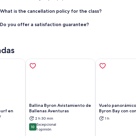
What is the cancellation policy for the class?
Do you offer a satisfaction guarantee?
adas
Ballina Byron Avistamiento de
Vuelo panorámico 
urf en
Ballenas Aventuras
Byron Bay con co
r
2 h 30 min
1 h
brirá en una nueva pestaña
Se abrirá en una nueva pestaña
Se
Excepcional
10
10 de 10
1 opinión