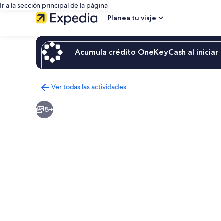
Ir a la sección principal de la página
Planea tu viaje
Acumula crédito OneKeyCash al iniciar 
Ver todas las actividades
Regresar
a
5+
la
página
de
resultados
de
actividades