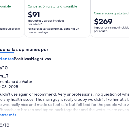
ponible
Cancelación gratuita disponible
El
$91
Cancelación gratuita d
precio
El
$269
impuestos y cargos incluidos
es
por adulto*
precio
impuestos y cargos incluid
tienes un precio
*Si ingresas varias personas, obtienes un
de
es
por adulto
precio más bajo
$91.
de
por
$269.
adulto*
dena las opiniones por
por
*Si
adulto
cientes
Positivas
Negativas
ingresas
varias
0/10
personas,
0
m_T
obtienes
entario de Viator
un
 08, 2025
precio
ldn’t use again or recommend. Very unprofessional, no question of wh
más
e any health issues. The main guy is really creepy we didn’t like him at al
bajo
 was really nice and made us feel safe but felt bad for the people who w
fboards are broken and taped back together and the wetsuits are covere
trar más
.0/10