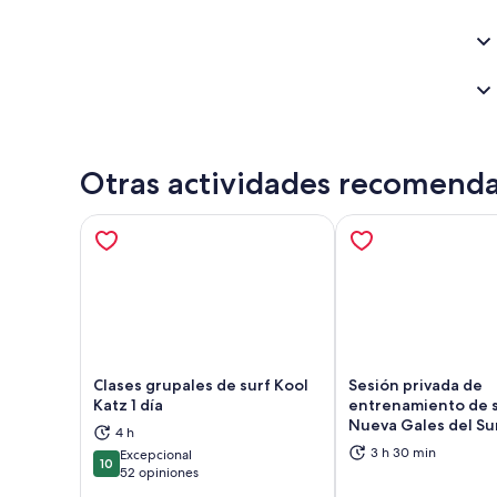
Otras actividades recomend
Clases grupales de surf Kool
Sesión privada de
Katz 1 día
entrenamiento de s
Nueva Gales del Su
4 h
Se abrirá en una nueva pestaña
Se a
3 h 30 min
Excepcional
10
10 de 10
52 opiniones