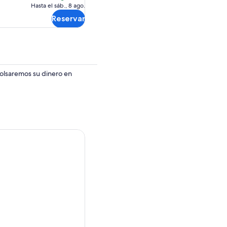
Cancelación
Hasta el sáb., 8 ago.
$91.17.
gratuita
Reservar
bolsaremos su dinero en