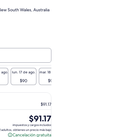
New South Wales, Australia
 ago.
lun. 17 de ago.
mar. 18 de ago.
mié. 19 de ago.
jue. 20 de ago.
vie. 21 
$90
$90
$90
$90
$
$91.17
El
$91.17
precio
impuestos y cargos incluidos
es
2 adultos, obtienes un precio más bajo
Cancelación gratuita
de