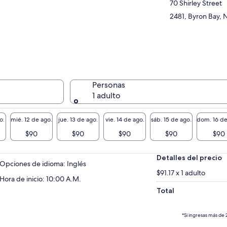
70 Shirley Street
2481, Byron Bay, 
Personas
1 adulto
o.
mié. 12 de ago.
jue. 13 de ago.
vie. 14 de ago.
sáb. 15 de ago.
dom. 16 de
$90
$90
$90
$90
$90
Detalles del precio
Opciones de idioma: Inglés
$91.17 x 1 adulto
Hora de inicio: 10:00 A.M.
Total
*Si ingresas más de 