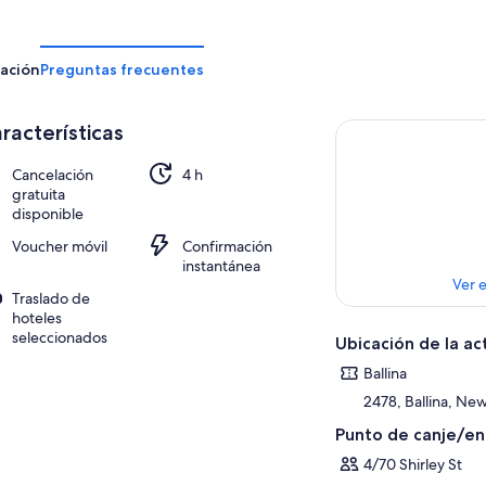
ación
Preguntas frecuentes
racterísticas
Cancelación
4 h
gratuita
disponible
Voucher móvil
Confirmación
instantánea
Ver 
Traslado de
hoteles
seleccionados
Ubicación de la ac
Ballina
2478, Ballina, New
Punto de canje/e
4/70 Shirley St