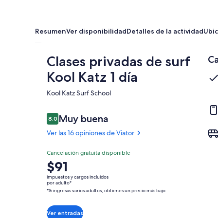
Resumen
Ver disponibilidad
Detalles de la actividad
Ubic
Clases privadas de surf
Ca
Kool Katz 1 día
Kool Katz Surf School​
Opiniones
Muy buena
8.0
8.0 de 10,
Ver las 16 opiniones de Viator
Muy
Cancelación gratuita disponible
8.0
El
$91
8.0 de 10
buena
precio
impuestos y cargos incluidos
Ver las 16
es
por adulto*
opiniones
*Si ingresas varios adultos, obtienes un precio más bajo
de
de Viator
$91.
por
Ver entradas