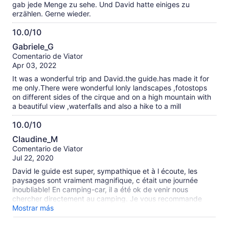
gab jede Menge zu sehe. Und David hatte einiges zu
erzählen. Gerne wieder.
10.0/10
10.0
Gabriele_G
de
Comentario de Viator
10
Apr 03, 2022
It was a wonderful trip and David.the guide.has made it for
me only.There were wonderful lonly landscapes ,fotostops
on different sides of the cirque and on a high mountain with
a beautiful view ,waterfalls and also a hike to a mill
10.0/10
10.0
Claudine_M
de
Comentario de Viator
10
Jul 22, 2020
David le guide est super, sympathique et à l écoute, les
paysages sont vraiment magnifique, c était une journée
inoubliable! En camping-car, il a été ok de venir nous
chercher directement au camping. Je vous recommande
chaudement cette excursion.
Mostrar más