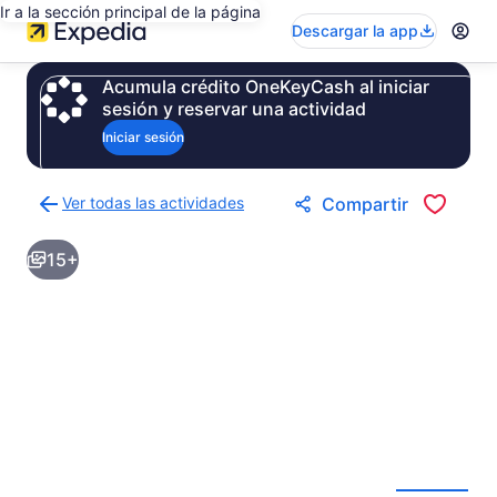
Ir a la sección principal de la página
Descargar la app
Acumula crédito OneKeyCash al iniciar
sesión y reservar una actividad
Iniciar sesión
Ver todas las actividades
Compartir
Regresar
a
15+
la
página
de
resultados
de
actividades