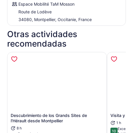
Espace Mobilité TaM Mosson
Route de Lodève
34080, Montpellier, Occitanie, France
Otras actividades
recomendadas
Descubrimiento de los Grands Sites de
Visita y de
Se abrirá en una nueva pestaña
l'Hérault desde Montpellier
1 h
8 h
Excepcio
10