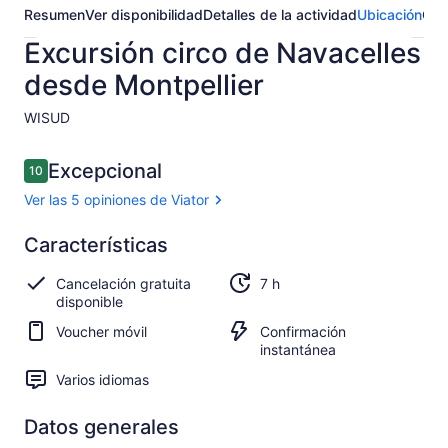
Resumen
Ver disponibilidad
Detalles de la actividad
Ubicación
Opi
Excursión circo de Navacelles
desde Montpellier
WISUD​
Opiniones
Excepcional
10
10 de 10,
Ver las 5 opiniones de Viator
Excepcional
Características
10.0
10.0 de 10
Ver las 5
Cancelación gratuita
7 h
opiniones
disponible
de Viator
Voucher móvil
Confirmación
instantánea
Varios idiomas
Datos generales