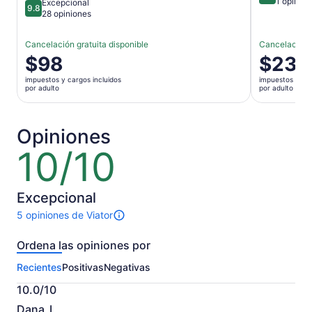
10 de 10
1 opinión
Excepcional
9.8
9.8 de 10
28 opiniones
Cancelación gratuita disponible
Cancelación g
El
$98
El
$23
precio
precio
impuestos y cargos incluidos
impuestos y car
es
es
por adulto
por adulto
de
de
$98.
$23.
por
por
Opiniones
adulto
adulto
10/10
10
de
10
Excepcional
5 opiniones de Viator
Hay
5
Ordena las opiniones por
opiniones
sobre
Recientes
Positivas
Negativas
esta
actividad.
10.0/10
Más
10.0
información
Dana_I