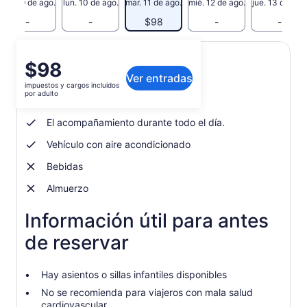
dom. 9 de ago.
lun. 10 de ago.
mar. 11 de ago.
mié. 12 de ago.
jue. 13 de ago
-
-
$98
-
-
El
$98
Qué incluye o no
Ver entradas
precio
impuestos y cargos incluidos
es
por adulto
Visitas al programa.
de
$98.
El acompañamiento durante todo el día.
por
Vehículo con aire acondicionado
adulto
Bebidas
Almuerzo
Información útil para antes
de reservar
Hay asientos o sillas infantiles disponibles
No se recomienda para viajeros con mala salud
cardiovascular