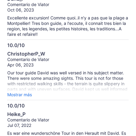
de
sobre
Comentario de Viator
10
nuestras
Oct 06, 2023
opiniones
Excellente excursion! Comme quoi..il n'y a pas que la plage a
verificadas
Montpellier! Tres bon guide, a l'ecoute, il connait tres bien la
region, les legendes, les petites histoires, les traditions...A
faire et refaire!!
10.0/10
10.0
ChristopherP_W
de
Comentario de Viator
10
Apr 06, 2023
Our tour guide David was well versed in his subject matter.
There were some amazing sights. This tour is not for those
with restricted walking skills - the terrain is quite slippery in
parts and with uneven surfaces. David kept us well informed
of what standard to expect at each site.
Mostrar más
10.0/10
10.0
Heike_P
de
Comentario de Viator
10
Jul 07, 2022
Es war eine wunderschöne Tour in den Herault mit David. Es