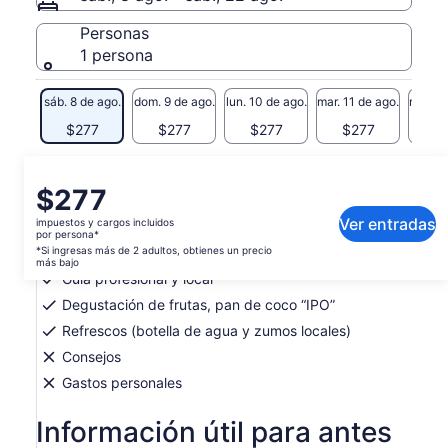
Personas
1 persona
sáb. 8 de ago.
dom. 9 de ago.
lun. 10 de ago.
mar. 11 de ago.
mié. 12
$277
$277
$277
$277
$
Qué incluye o no
El
$277
precio
Ver entradas
impuestos y cargos incluidos
Recogida y recogida en toda la isla
es
por persona*
de
*Si ingresas más de 2 adultos, obtienes un precio
Tour en quad y ATV
más bajo
$277.
Guía profesional y local
por
Degustación de frutas, pan de coco “IPO”
persona*
Refrescos (botella de agua y zumos locales)
*Si
ingresas
Consejos
más
Gastos personales
de
2 adultos,
Información útil para antes
obtienes