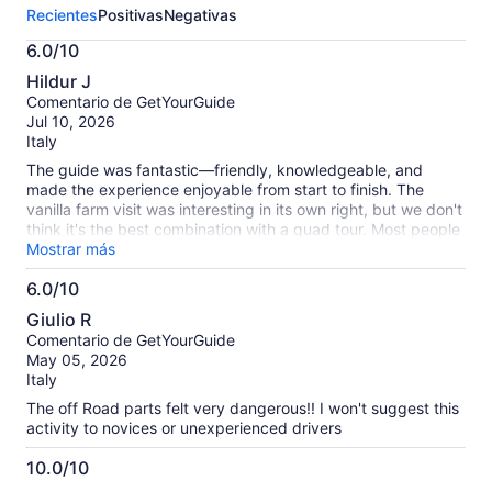
sobre
Recientes
Positivas
Negativas
esta
actividad.
6.0/10
Más
6.0
información
Hildur J
de
sobre
Comentario de GetYourGuide
10
nuestras
Jul 10, 2026
opiniones
Italy
verificadas
The guide was fantastic—friendly, knowledgeable, and
made the experience enjoyable from start to finish. The
vanilla farm visit was interesting in its own right, but we don't
think it's the best combination with a quad tour. Most people
book a quad excursion expecting an adventurous off-road
Mostrar más
experience, and the stop at the vanilla farm changes the
6.0/10
pace quite a bit. The biggest downside was that too much of
6.0
the ride was spent on regular public roads rather than off-
Giulio R
road trails or in the countryside. The tour was enjoyable
de
Comentario de GetYourGuide
overall, but we were hoping for more time exploring nature
10
May 05, 2026
and less time riding on paved roads. the tour is too
Italy
expensive for what it includes
The off Road parts felt very dangerous!! I won't suggest this
activity to novices or unexperienced drivers
10.0/10
10.0