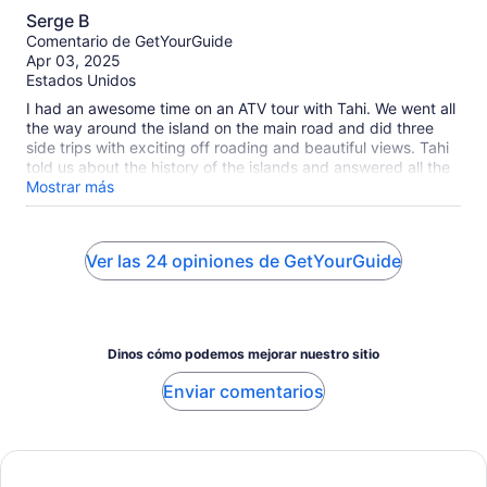
10.0
Serge B
de
Comentario de GetYourGuide
10
Apr 03, 2025
Estados Unidos
I had an awesome time on an ATV tour with Tahi. We went all
the way around the island on the main road and did three
side trips with exciting off roading and beautiful views. Tahi
told us about the history of the islands and answered all the
questions the group had. Definitely recommend!
Mostrar más
Ver las 24 opiniones de GetYourGuide
Dinos cómo podemos mejorar nuestro sitio
Enviar comentarios