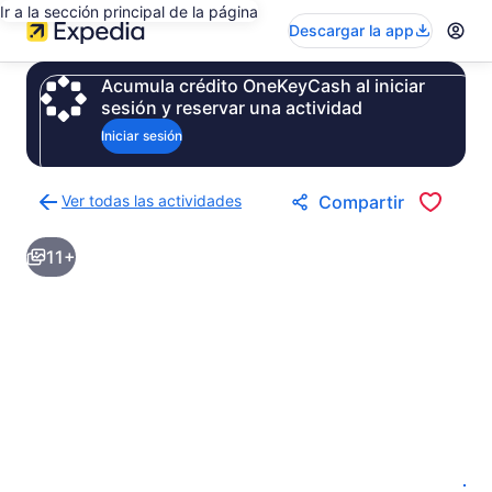
Ir a la sección principal de la página
Descargar la app
Acumula crédito OneKeyCash al iniciar
sesión y reservar una actividad
Iniciar sesión
Ver todas las actividades
Compartir
Regresar
a
11+
la
página
de
resultados
de
actividades