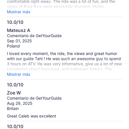
comfortable right away. The ride was a lot of fun, and the
views of Bora Bora were absolutely stunning. Highly
recommend this tour!
Mostrar más
10.0/10
10.0
Mateusz A
de
Comentario de GetYourGuide
10
Sep 01, 2025
Poland
I loved every moment, the ride, the views and great humor
with our guide Tahi ! He was such an awesome guy to spend
3 hours on ATV. He was very informative, give us a lot of new
knowledge about bora bora, and polinesian history. The
snacks was good and with great view !
Mostrar más
10.0/10
10.0
Zoe W
de
Comentario de GetYourGuide
10
Aug 29, 2025
Britain
Great Caleb was excellent
10.0/10