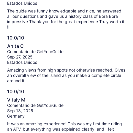
Estados Unidos
The guide was funny knowledgable and nice, he answered
all our questions and gave us a history class of Bora Bora
impressive Thank you for the great experience Truly worth it
!!
10.0/10
10.0
Anita C
de
Comentario de GetYourGuide
10
Sep 27, 2025
Estados Unidos
Amazing views from high spots not otherwise reached. Gives
an overall view of the island as you make a complete circle
around it.
10.0/10
10.0
Vitaly M
de
Comentario de GetYourGuide
10
Sep 13, 2025
Germany
It was an amazing experience! This was my first time riding
an ATV, but everything was explained clearly, and I felt