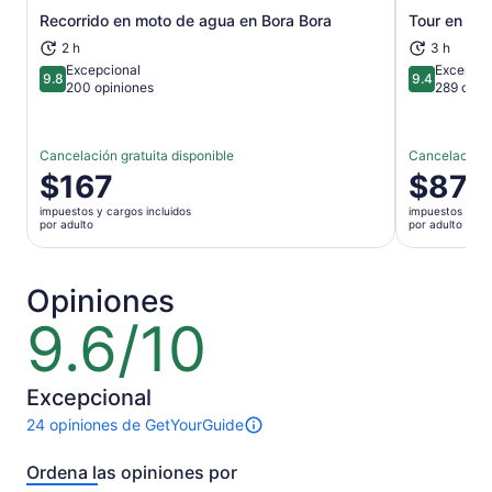
Recorrido en moto de agua en Bora Bora
Tour en 4x
Se abrirá en una nueva pestaña
2 h
3 h
Excepcional
Excepcio
9.8
9.4
9.8 de 10
9.4 de 10
200 opiniones
289 opin
Cancelación gratuita disponible
Cancelación g
El
$167
El
$87
precio
precio
impuestos y cargos incluidos
impuestos y car
es
es
por adulto
por adulto
de
de
$167.
$87.
por
por
Opiniones
adulto
adulto
9.6/10
9.6
de
10
Excepcional
24 opiniones de GetYourGuide
Hay
24
Ordena las opiniones por
opiniones