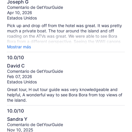
Joseph G
de
Comentario de GetYourGuide
10
Apr 10, 2026
Estados Unidos
Pick up and drop off from the hotel was great. It was pretty
much a private boat. The tour around the island and off
roading on the ATVs was great. We were able to see Bora
Bora from a different perspective. Seeing the WWII canons
at the end was excellent. We pretty much had a private tour
Mostrar más
(two + guide). Highly recommend H as your guide, he was
10.0/10
excellent. He does all types of tours from this establishment.
10.0
David C
de
Comentario de GetYourGuide
10
Feb 07, 2026
Estados Unidos
Great tour, H out tour guide was very knowledgeable and
helpful, A wonderful way to see Bora Bora from top views of
the island.
10.0/10
10.0
Sandra Y
de
Comentario de GetYourGuide
10
Nov 10, 2025