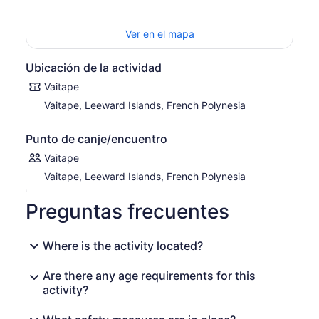
vistas a la bahía de Faanui. Conozca la historia única de
Bora Bora en tiempos de guerra mientras disfruta de
Ver en el mapa
espectaculares vistas panorámicas.
Esta experiencia única combina aventura, historia,
Ubicación de la actividad
cultura y auténticas tradiciones polinesias en un
inolvidable recorrido en cuatrimotos.
Vaitape
Vaitape, Leeward Islands, French Polynesia
Punto de canje/encuentro
Vaitape
Vaitape, Leeward Islands, French Polynesia
Preguntas frecuentes
Where is the activity located?
Are there any age requirements for this
activity?