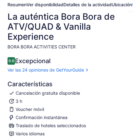
Resumen
Ver disponibilidad
Detalles de la actividad
Ubicación
Pre
La auténtica Bora Bora de
ATV/QUAD & Vanilla
Experience
BORA BORA ACTIVITIES CENTER​
Excepcional
9.6
9.6 de 10
Ver las 24 opiniones de GetYourGuide
Características
Cancelación gratuita disponible
3 h
Voucher móvil
Confirmación instantánea
Traslado de hoteles seleccionados
Varios idiomas