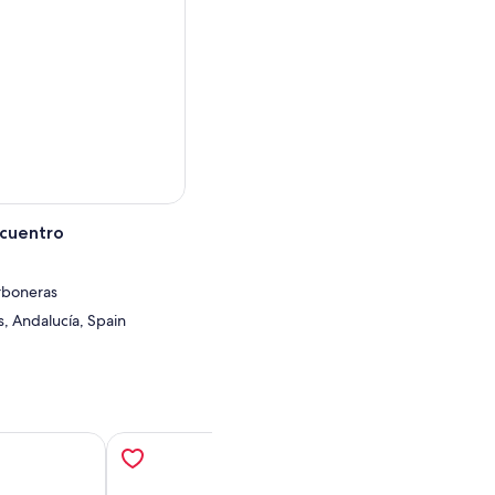
ncuentro
rboneras
, Andalucía, Spain