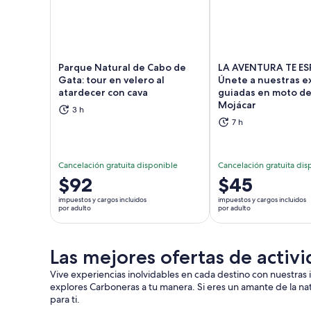
Parque Natural de Cabo de
LA AVENTURA TE ES
Gata: tour en velero al
Únete a nuestras e
atardecer con cava
guiadas en moto d
Se abrirá en una nueva pestaña
Se a
Mojácar
3 h
7 h
Cancelación gratuita disponible
Cancelación gratuita dis
El
$92
El
$45
precio
precio
impuestos y cargos incluidos
impuestos y cargos incluidos
es
es
por adulto
por adulto
de
de
$92.
$45.
Las mejores ofertas de activ
por
por
adulto
adulto
Vive experiencias inolvidables en cada destino con nuestras 
explores Carboneras a tu manera. Si eres un amante de la natur
para ti.