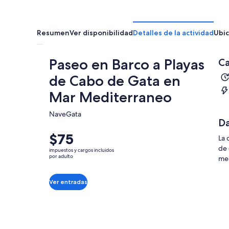
Resumen
Ver disponibilidad
Detalles de la actividad
Ubic
Paseo en Barco a Playas
Ca
de Cabo de Gata en
Mar Mediterraneo
NaveGata​
Da
El
$75
La 
precio
de 
impuestos y cargos incluidos
es
por adulto
med
de
$75.
Ver entradas
por
adulto