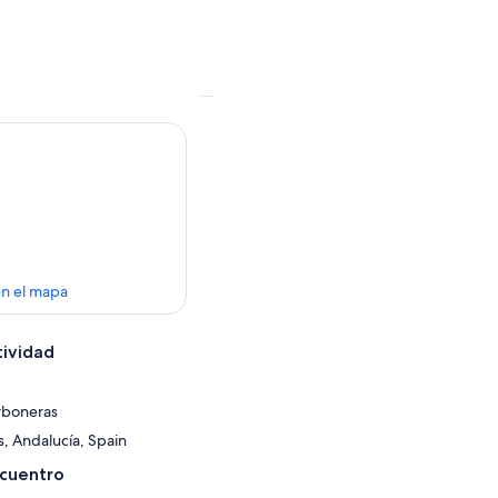
en el mapa
tividad
rboneras
, Andalucía, Spain
ncuentro