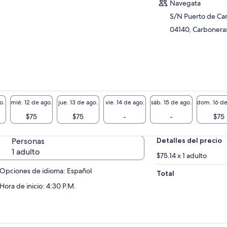
Navegata
S/N Puerto de Ca
04140, Carboneras
o.
mié. 12 de ago.
jue. 13 de ago.
vie. 14 de ago.
sáb. 15 de ago.
dom. 16 de
$75
$75
-
-
$75
Personas
Detalles del precio
1 adulto
$75.14 x 1 adulto
Opciones de idioma: Español
Total
Hora de inicio: 4:30 P.M.