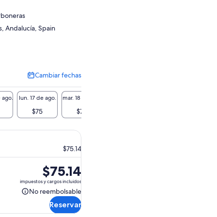
rboneras
, Andalucía, Spain
Cambiar fechas
Cambiar
fechas
 ago.
lun. 17 de ago.
mar. 18 de ago.
mié. 19 de ago.
jue. 20 de ago.
vie. 21 
$75
$75
$75
$75
$
$75.14
El
$75.14
precio
impuestos y cargos incluidos
es
No reembolsable
No
de
Reservar
reembolsable
$75.14.