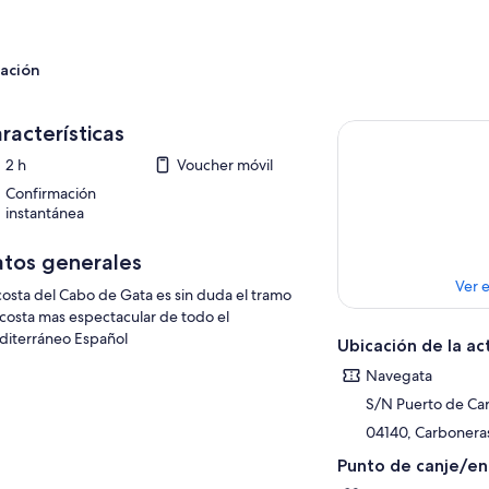
ación
racterísticas
2 h
Voucher móvil
Confirmación
instantánea
tos generales
Ver 
costa del Cabo de Gata es sin duda el tramo
costa mas espectacular de todo el
iterráneo Español
Ubicación de la ac
Navegata
S/N Puerto de Ca
04140, Carboneras
Punto de canje/e