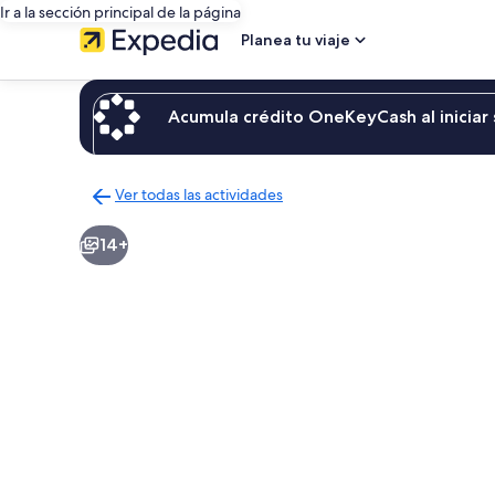
Ir a la sección principal de la página
Planea tu viaje
Acumula crédito OneKeyCash al iniciar 
Ver todas las actividades
Regresar
a
14+
la
página
de
resultados
de
actividades