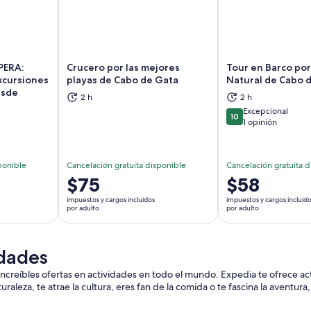
PERA:
Crucero por las mejores
Tour en Barco por
xcursiones
playas de Cabo de Gata
Natural de Cabo d
esde
brirá en una nueva pestaña
Se abrirá en una nueva pestaña
Se
2 h
2 h
Excepcional
10
10 de 10
1 opinión
ponible
Cancelación gratuita disponible
Cancelación gratuita d
El
$75
El
$58
precio
precio
impuestos y cargos incluidos
impuestos y cargos incluid
es
es
por adulto
por adulto
de
de
$75.
$58.
idades
por
por
adulto
adulto
increíbles ofertas en actividades en todo el mundo. Expedia te ofrece ac
aleza, te atrae la cultura, eres fan de la comida o te fascina la aventura