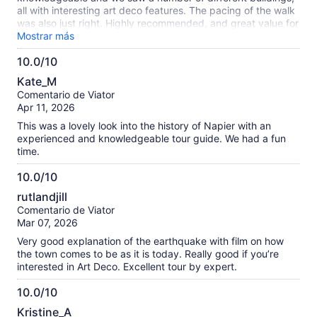
all with interesting art deco features. The pacing of the walk
was also just right. Highly recommended, and great value for
money.
Mostrar más
10.0/10
10.0
Kate_M
de
Comentario de Viator
10
Apr 11, 2026
This was a lovely look into the history of Napier with an
experienced and knowledgeable tour guide. We had a fun
time.
10.0/10
10.0
rutlandjill
de
Comentario de Viator
10
Mar 07, 2026
Very good explanation of the earthquake with film on how
the town comes to be as it is today. Really good if you’re
interested in Art Deco. Excellent tour by expert.
10.0/10
10.0
Kristine_A