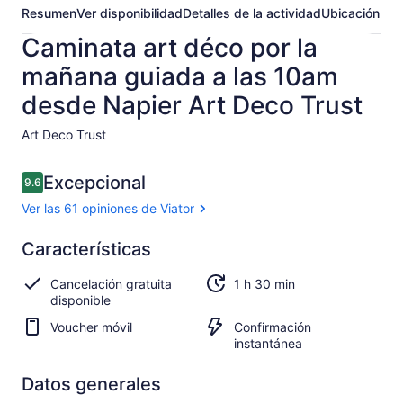
Resumen
Ver disponibilidad
Detalles de la actividad
Ubicación
Pre
Caminata art déco por la
mañana guiada a las 10am
desde Napier Art Deco Trust
Art Deco Trust​
Opiniones
Excepcional
9.6
9.6 de 10,
Ver las 61 opiniones de Viator
Excepcional
Características
9.6
9.6 de 10
Ver las
Cancelación gratuita
1 h 30 min
61
disponible
opiniones
de Viator
Voucher móvil
Confirmación
instantánea
Datos generales