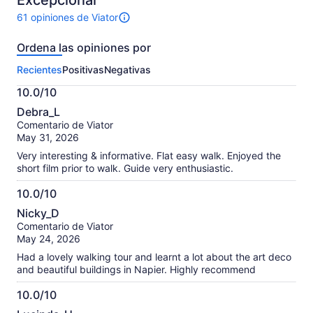
Excepcional
61 opiniones de Viator
Hay
61
Ordena las opiniones por
opiniones
sobre
Recientes
Positivas
Negativas
esta
actividad.
10.0/10
Más
10.0
información
Debra_L
de
sobre
Comentario de Viator
10
nuestras
May 31, 2026
opiniones
Very interesting & informative. Flat easy walk. Enjoyed the
verificadas
short film prior to walk. Guide very enthusiastic.
10.0/10
10.0
Nicky_D
de
Comentario de Viator
10
May 24, 2026
Had a lovely walking tour and learnt a lot about the art deco
and beautiful buildings in Napier. Highly recommend
10.0/10
10.0