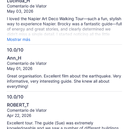
Lucinda_H
de
Comentario de Viator
10
May 03, 2026
I loved the Napier Art Deco Walking Tour—such a fun, stylish
way to experience Napier. Brocky was a fantastic guide—full
of energy and great stories, and clearly determined we
didn’t miss a single detail. I started noticing all the little
touches—the curves, symmetry, and flourishes that make
Mostrar más
the whole town feel like it never quite left the 1930s. Not
10.0/10
exactly a “tick-the-box” tour… more like being let in on a very
10.0
stylish secret.
Ann_H
de
Comentario de Viator
10
May 01, 2026
Great organisation. Excellent film about the earthquake. Very
informative, very interesting guide. She knew all about
everything!
10.0/10
10.0
ROBERT_T
de
Comentario de Viator
10
Apr 22, 2026
Excellent tour. The guide (Sue) was extremely
knowledgeable and we saw a number of different buildings,