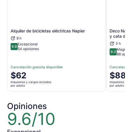
Alquiler de bicicletas eléctricas Napier
Deco Napier
Se abrirá en una nueva pestaña
y cata de v
8 h
3 h
Excepcional
9.8
9.8 de 10
54 opiniones
Magnífic
9.0
9.0 de 10
88 opini
Cancelación gratuita disponible
Cancelación g
El
$62
El
$88
precio
precio
impuestos y cargos incluidos
impuestos y car
es
es
por adulto
por adulto
de
de
$62.
$88.
por
por
Opiniones
adulto
adulto
9.6/10
9.6
de
10