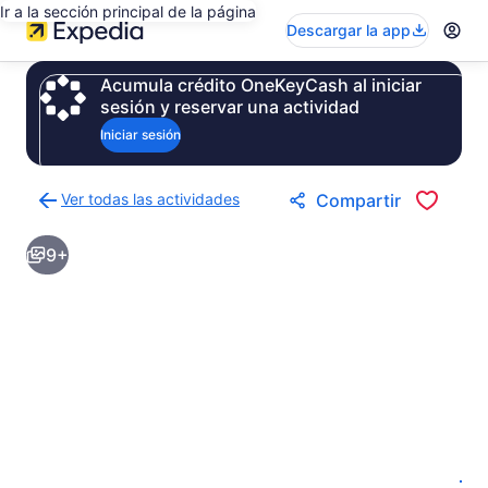
Ir a la sección principal de la página
Descargar la app
Acumula crédito OneKeyCash al iniciar
sesión y reservar una actividad
Iniciar sesión
Ver todas las actividades
Compartir
Regresar
a
9+
la
página
de
resultados
de
actividades