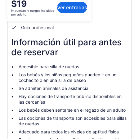
El
$19
Qué incluye o no
Ver entradas
precio
impuestos y cargos incluidos
es
por adulto
Guía local
de
$19.
Guía profesional
por
adulto
Información útil para antes
de reservar
Accesible para silla de ruedas
Los bebés y los niños pequeños pueden ir en un
cochecito o en una silla de paseo
Se admiten animales de asistencia
Hay opciones de transporte público disponibles en
las cercanías
Los bebés deben sentarse en el regazo de un adulto
Las opciones de transporte son accesibles para sillas
de ruedas
Adecuado para todos los niveles de aptitud física