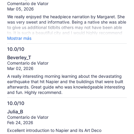
de
Comentario de Viator
10
Mar 05, 2026
We really enjoyed the headpiece narration by Margaret. She
was very sweet and informative. Being a native she was able
to give us additional tidbits others may not have been able
to. It is such a beautiful city and I would highly recommend
this tour.
Mostrar más
10.0/10
10.0
Beverley_T
de
Comentario de Viator
10
Mar 02, 2026
A really interesting morning learning about the devastating
earthquake that hit Napier and the buildings that were built
afterwards. Great guide who was knowledgeable interesting
and fun. Highly recommend.
10.0/10
10.0
Julia_B
de
Comentario de Viator
10
Feb 24, 2026
Excellent introduction to Napier and its Art Deco