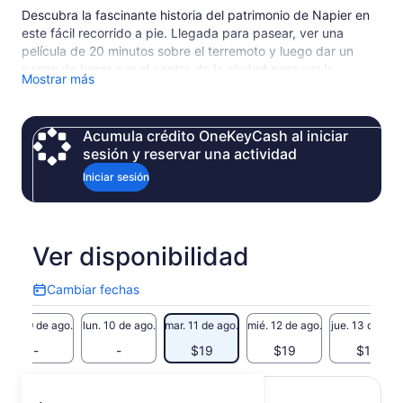
Descubra la fascinante historia del patrimonio de Napier en
este fácil recorrido a pie. Llegada para pasear, ver una
película de 20 minutos sobre el terremoto y luego dar un
paseo de horas por el centro de la ciudad para ver la
Mostrar más
arquitectura art déco. Algunos tours pueden correr 10
minutos más tarde en días ocupados, así que espere hasta
aproximadamente 1 hora y 45 minutos para el tiempo total
Acumula crédito OneKeyCash al iniciar
del tour.
sesión y reservar una actividad
Iniciar sesión
Ver disponibilidad
Cambiar fechas
Cambiar
fechas
dom. 9 de ago.
lun. 10 de ago.
mar. 11 de ago.
mié. 12 de ago.
jue. 13 de ago
-
-
$19
$19
$19