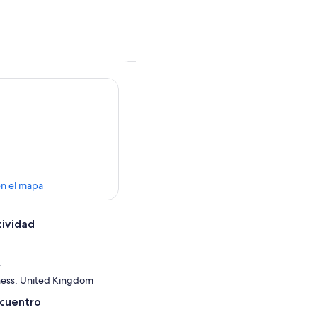
en el mapa
tividad
,
ess, United Kingdom
ncuentro