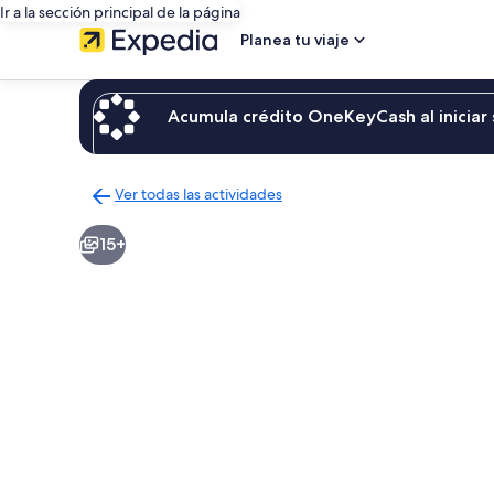
Ir a la sección principal de la página
Planea tu viaje
Acumula crédito OneKeyCash al iniciar 
Ver todas las actividades
Regresar
a
15+
la
página
de
resultados
de
actividades