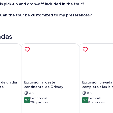
Is pick-up and drop-off included in the tour?
Can the tour be customized to my preferences?
adas
 de un día
Excursión al oeste
Excursión privada
ste
continental de Orkney
completo a las Is
6 h
8 h
brirá en una nueva pestaña
Se abrirá en una nueva pestaña
Se
Excepcional
Excelente
9.8
8.8
9.8 de 10
8.8 de 10
23 opiniones
8 opiniones