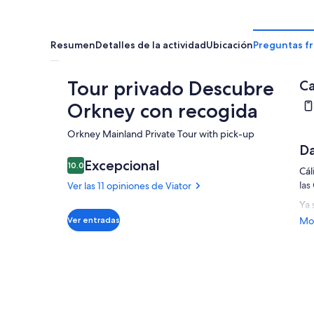
Resumen
Detalles de la actividad
Ubicación
Preguntas f
Tour privado Descubre
Ca
Orkney con recogida
Orkney Mainland Private Tour with pick-up​
Da
Excepcional
10.0
10.0 de 10
Cál
las
Ver las 11 opiniones de Viator
Ya 
his
Ver entradas
Mos
isl
est
que
Rec
lug
Hor