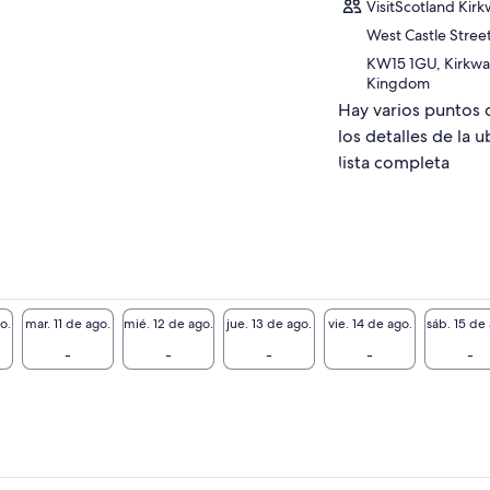
VisitScotland Kirk
tour estará disponible hasta 36 horas a partir
la hora de inicio programada en caso de
West Castle Stree
rasos imprevistos de su parte o condiciones
KW15 1GU, Kirkwal
máticas adversas.
Kingdom
Hay varios puntos 
pero conocerte!
los detalles de la u
lista completa
o.
mar. 11 de ago.
mié. 12 de ago.
jue. 13 de ago.
vie. 14 de ago.
sáb. 15 de
-
-
-
-
-