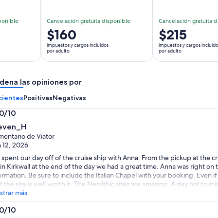
ponible
Cancelación gratuita disponible
Cancelación gratuita d
El
$160
El
$215
precio
precio
impuestos y cargos incluidos
impuestos y cargos incluid
es
es
por adulto
por adulto
de
de
$160.
$215.
dena las opiniones por
por
por
adulto
adulto
cientes
Positivas
Negativas
.0/10
0
even_H
entario de Viator
 12, 2026
spent our day off of the cruise ship with Anna. From the pickup at the c
 in Kirkwall at the end of the day we had a great time. Anna was right on 
ormation. Be sure to include the Italian Chapel with your booking. Even i
t the site is well worth it. The Neolithic sites are amazing. A day not to
trar más
.0/10