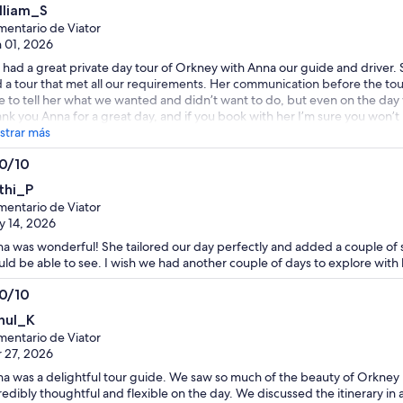
0
lliam_S
entario de Viator
 01, 2026
had a great private day tour of Orkney with Anna our guide and driver. 
 a tour that met all our requirements. Her communication before the to
e to tell her what we wanted and didn’t want to do, but even on the day 
nk you Anna for a great day, and if you book with her I’m sure you won’
trar más
.0/10
0
thi_P
entario de Viator
 14, 2026
a was wonderful! She tailored our day perfectly and added a couple of s
ld be able to see. I wish we had another couple of days to explore with 
.0/10
0
hul_K
entario de Viator
 27, 2026
a was a delightful tour guide. We saw so much of the beauty of Orkney
redibly thoughtful and flexible on the day. We discussed the itinerary in 