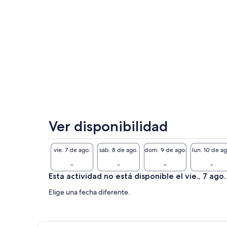
su 
de 
ret
cli
¡Es
Ver disponibilidad
vie. 7 de ago.
sáb. 8 de ago.
dom. 9 de ago.
lun. 10 de ag
-
-
-
-
Esta actividad no está disponible el vie., 7 ago.
Elige una fecha diferente.