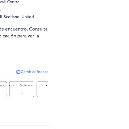
wall iCentre
t
l, Scotland, United
de encuentro. Consulta
bicación para ver la
Cambiar fechas
Cambiar
fechas
 ago.
dom. 16 de ago.
lun. 17 de ago.
mar. 18 de ago.
mié. 19 de ago.
jue. 20 
-
-
-
-
-