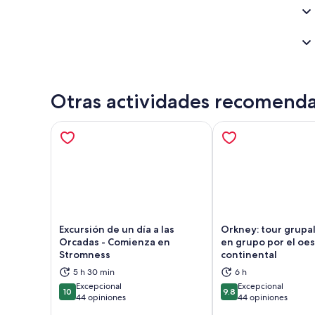
Otras actividades recomend
Excursión de un día a las
Orkney: tour grupal
Orcadas - Comienza en
en grupo por el oe
Stromness
continental
Se abrirá en una nueva pestaña
Se a
5 h 30 min
6 h
Excepcional
Excepcional
10
9.8
10 de 10
9.8 de 10
44 opiniones
44 opiniones