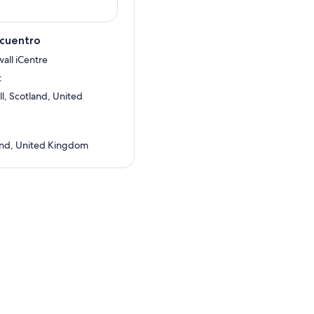
ncuentro
wall iCentre
t
l, Scotland, United
and, United Kingdom