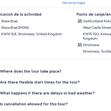
Ver en el mapa
icación de la actividad
Punto de canje/e
Skara Brae
VisitScotland Kirk
Skara Brae B9056,
West Castle Stree
KW16 3LR, Stromness, United Kingdom
KW15 1GU, Kirkwal
Kingdom
Stromness
Stromness, Scotl
Where does the tour take place?
Are there flexible start times for the tour?
What happens if there are delays or bad weather?
Is cancellation allowed for this tour?