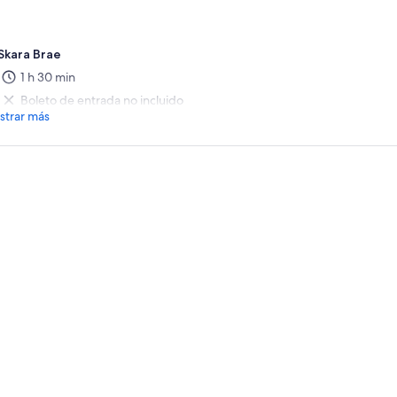
Skara Brae
1 h 30 min
Boleto de entrada no incluido
trar más