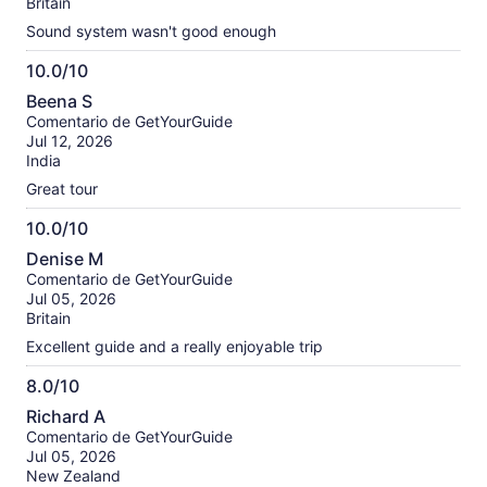
opiniones
Britain
verificadas
Sound system wasn't good enough
10.0/10
10.0
Beena S
de
Comentario de GetYourGuide
10
Jul 12, 2026
India
Great tour
10.0/10
10.0
Denise M
de
Comentario de GetYourGuide
10
Jul 05, 2026
Britain
Excellent guide and a really enjoyable trip
8.0/10
8.0
Richard A
de
Comentario de GetYourGuide
10
Jul 05, 2026
New Zealand