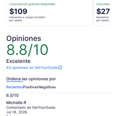
Cancelación gratuita disponible
Cancelación g
El
$109
El
$27
precio
precio
impuestos y cargos incluidos
impuestos y car
es
es
por adulto
por adulto
de
de
$109.
$27.
por
por
Opiniones
adulto
adulto
8.8/10
8.8
de
10
Excelente
44 opiniones de GetYourGuide
Hay
44
Ordena las opiniones por
opiniones
sobre
Recientes
Positivas
Negativas
esta
actividad.
6.0/10
Más
6.0
información
Michelle R
de
sobre
Comentario de GetYourGuide
10
nuestras
Jul 18, 2026