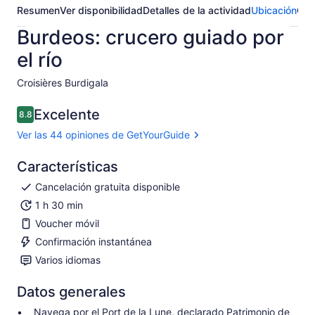
Resumen
Ver disponibilidad
Detalles de la actividad
Ubicación
Opi
Burdeos: crucero guiado por
el río
Croisières Burdigala​
Excelente
8.8
8.8 de 10
Ver las 44 opiniones de GetYourGuide
Características
Cancelación gratuita disponible
1 h 30 min
Voucher móvil
Confirmación instantánea
Varios idiomas
Datos generales
Navega por el Port de la Lune, declarado Patrimonio de