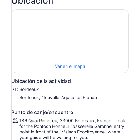
Ubicación
mientras se relaja a bordo.
Diríjase al pontón cerca de Pont de Pierre y reúnase con
su amable guía y grupo durante el día. Acomódese en su
barco y comience su crucero por el río Garona.
Escuche los comentarios en vivo de su guía mientras
admira los hermosos edificios que bordean las orillas del
río. Pase por la plaza histórica Place de la Bourse, el
distrito de Saint-Pierre y la icónica Cite du Vin.
Ver en el mapa
Ubicación de la actividad
Bordeaux
Bordeaux, Nouvelle-Aquitaine, France
Punto de canje/encuentro
186 Quai Richelieu, 33000 Bordeaux, France | Look
for the Pontoon Honneur "passerelle Garonne' entry
point in front of the "Maison Ecocitoyenne" where
your guide will be waiting for you.