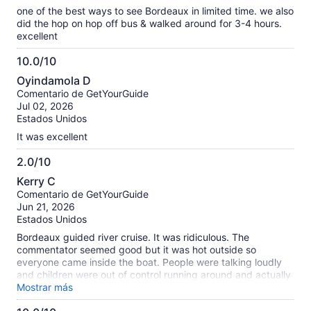
one of the best ways to see Bordeaux in limited time. we also
did the hop on hop off bus & walked around for 3-4 hours.
excellent
10.0/10
10.0
Oyindamola D
de
Comentario de GetYourGuide
10
Jul 02, 2026
Estados Unidos
It was excellent
2.0/10
2.0
Kerry C
de
Comentario de GetYourGuide
10
Jun 21, 2026
Estados Unidos
Bordeaux guided river cruise. It was ridiculous. The
commentator seemed good but it was hot outside so
everyone came inside the boat. People were talking loudly
and children were out of control running around and actually
screaming. No fault of the presenter but no one could hear
Mostrar más
what he was saying. I’m not sure what the solution would be