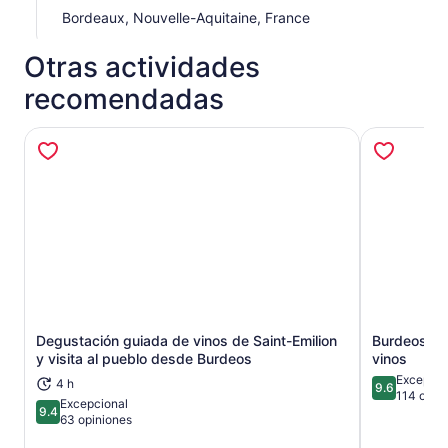
Bordeaux, Nouvelle-Aquitaine, France
Otras actividades
recomendadas
Degustación guiada de vinos de Saint-Emilion
Burdeos: en
Se abrirá en una nueva pestaña
y visita al pueblo desde Burdeos
vinos
Excepcio
4 h
9.6
9.6 de 10
114 opin
Excepcional
9.4
9.4 de 10
63 opiniones