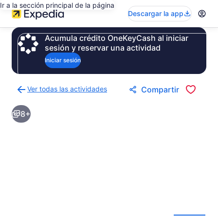
Ir a la sección principal de la página
Descargar la app
Acumula crédito OneKeyCash al iniciar
sesión y reservar una actividad
Iniciar sesión
Ver todas las actividades
Compartir
Regresar
a
8+
la
página
de
resultados
de
actividades