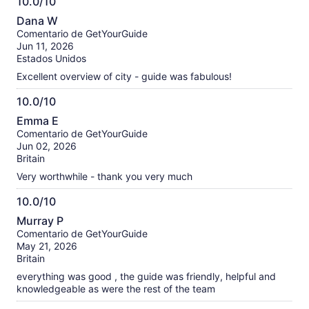
10.0/10
but it was a total waste of time.
10.0
Dana W
de
Comentario de GetYourGuide
10
Jun 11, 2026
Estados Unidos
Excellent overview of city - guide was fabulous!
10.0/10
10.0
Emma E
de
Comentario de GetYourGuide
10
Jun 02, 2026
Britain
Very worthwhile - thank you very much
10.0/10
10.0
Murray P
de
Comentario de GetYourGuide
10
May 21, 2026
Britain
everything was good , the guide was friendly, helpful and
knowledgeable as were the rest of the team