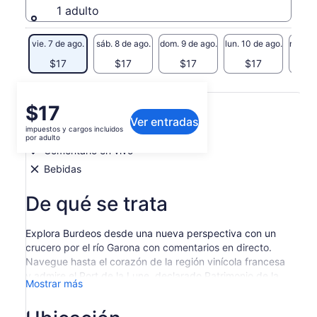
1 adulto
vie. 7 de ago.
sáb. 8 de ago.
dom. 9 de ago.
lun. 10 de ago.
mar. 11
$17
$17
$17
$17
$
Qué incluye o no
El
$17
Ver entradas
precio
impuestos y cargos incluidos
Crucero de 1,5 horas
es
por adulto
de
Comentario en vivo
$17.
Bebidas
por
adulto
De qué se trata
Explora Burdeos desde una nueva perspectiva con un
crucero por el río Garona con comentarios en directo.
Navegue hasta el corazón de la región vinícola francesa
y admire el Port de la Lune, declarado Patrimonio de la
Mostrar más
Humanidad por la UNESCO. Aprenda sobre la
arquitectura de la Edad Media y el Renacimiento