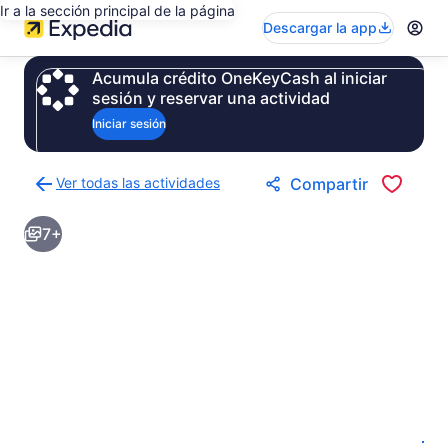
Ir a la sección principal de la página
Descargar la app
Acumula crédito OneKeyCash al iniciar
sesión y reservar una actividad
Iniciar sesión
Ver todas las actividades
Compartir
Regresar
a
7+
la
página
de
resultados
de
actividades