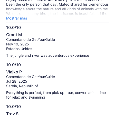
been the only person that day. Mateo shared his tremendous
knowledge about the nature and all kinds of animals with me.
We could see many birds, the landscape is beautiful and the
walk should be doable for people without hiking experience
Mostrar más
as well. You just need to know that you’re crossing the river
10.0/10
through the water a few times but no problem- Mateo is
10.0
taking care of you 🦋 🌺 🐦‍⬛
Grant M
de
Comentario de GetYourGuide
10
Nov 19, 2025
Estados Unidos
The jungle and river was adventurous experience
10.0/10
10.0
Vlajko P
de
Comentario de GetYourGuide
10
Jul 28, 2025
Serbia, Republic of
Everything is perfect, from pick up, tour, conversation, time
for relax and swimming
10.0/10
10.0
Troy S