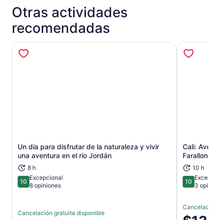
Otras actividades
recomendadas
Un día para disfrutar de la naturaleza y vivir
Cali: Avent
Se abrirá en una nueva pestaña
una aventura en el río Jordán
Farallones 
8 h
10 h
Excepcional
Excepcio
10
10
10 de 10
10 de 10
8 opiniones
3 opinio
Cancelación g
Cancelación gratuita disponible
El