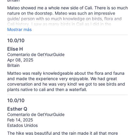
Mateo showed me a whole new side of Cali. There is so much
nature on the doorstep. Mateo was such an impressive
guide/ person with so much knowledge on birds, flora and
Cali history. I saw as many birds in Cali as I did in the
Amazon. The waterfall pools we visited were also stunning
Mostrar más
and the swimming was so refreshing. As a solo female
10.0/10
traveler I really appreciate finding a professional easy to talk
10.0
to guide like Mateo. Thank you for a great morning in nature.
Elise H
de
Comentario de GetYourGuide
10
Apr 08, 2025
Britain
Matteo was really knowledgeable about the flora and fauna
and made the experience very enjoyable. We had great
conversation and he was very kind! we got to see birds and
plants native to cali and then a waterfall.
10.0/10
10.0
Esther Q
de
Comentario de GetYourGuide
10
Feb 14, 2025
Estados Unidos
The hike was beautiful and the rain made it all that more