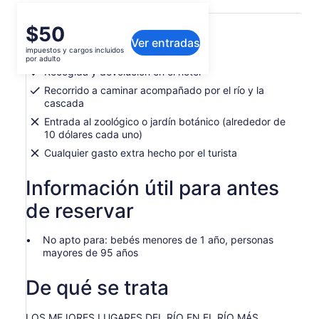
Qué incluye o no
El
$50
Ver entradas
precio
impuestos y cargos incluidos
El precio incluye:
es
por adulto
de
Recogida y devolución en el hotel
$50.
Recorrido a caminar acompañado por el río y la
por
cascada
adulto
Entrada al zoológico o jardín botánico (alrededor de
10 dólares cada uno)
Cualquier gasto extra hecho por el turista
Información útil para antes
de reservar
No apto para: bebés menores de 1 año, personas
mayores de 95 años
De qué se trata
LOS MEJORES LUGARES DEL RÍO EN EL RÍO MÁS