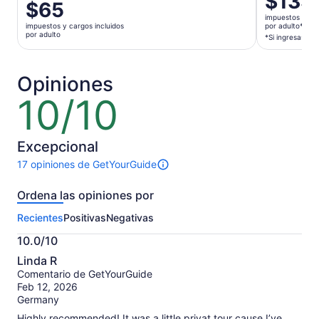
$133
El
$65
precio
precio
impuestos y car
es
impuestos y cargos incluidos
por adulto*
es
por adulto
de
*Si ingresas va
de
$133.
$65.
por
por
Opiniones
adulto*
adulto
*Si
10/10
10
ingresas
de
varios
10
adultos,
Excepcional
obtienes
17 opiniones de GetYourGuide
un
Hay
precio
17
Ordena las opiniones por
más
opiniones
sobre
bajo
Recientes
Positivas
Negativas
esta
actividad.
10.0/10
Más
10.0
información
Linda R
de
sobre
Comentario de GetYourGuide
10
nuestras
Feb 12, 2026
opiniones
Germany
verificadas
Highly recommended! It was a little privat tour cause I’ve