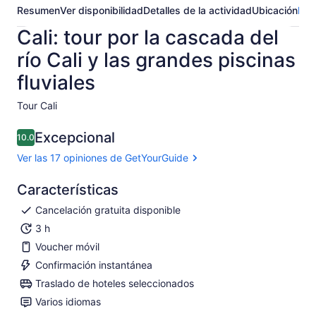
Resumen
Ver disponibilidad
Detalles de la actividad
Ubicación
Pre
Cali: tour por la cascada del
río Cali y las grandes piscinas
fluviales
Tour Cali ​
Excepcional
10.0
10.0 de 10
Ver las 17 opiniones de GetYourGuide
Características
Cancelación gratuita disponible
3 h
Voucher móvil
Confirmación instantánea
Traslado de hoteles seleccionados
Varios idiomas