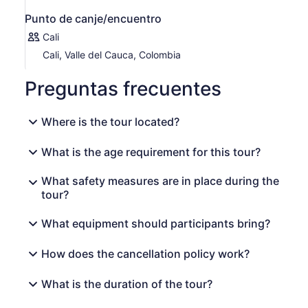
pero plano a partir de ahí, también un poco más largo,
pero creo que vale la pena.
Punto de canje/encuentro
La cascada es probablemente una de las más bonitas
Cali
que tenemos en Cali, sobre todo tan cerca de la ciudad,
Cali, Valle del Cauca, Colombia
y seguro que te va a encantar, así como a nosotros los
caleños nos encanta tanto.
Preguntas frecuentes
Este es el río más importante de Cali, pero vamos a
experimentarlo antes de que llegue a la ciudad.
Where is the tour located?
Hermoso, delicioso agua dulce y sol caliente, ¿quién
necesita la playa cuando tienes agua fresca?
What is the age requirement for this tour?
Todo es súper fácil: basta con configurar un punto de
encuentro, reservar y nos poneremos en contacto
What safety measures are in place during the
contigo en breve: D
tour?
Gracias por leer mi anuncio, espero que tengas un viaje
increíble!
What equipment should participants bring?
How does the cancellation policy work?
What is the duration of the tour?