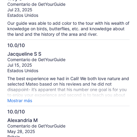
de
Comentario de GetYourGuide
10
Jul 23, 2025
Estados Unidos
Our guide was able to add color to the tour with his wealth of
knowledge on birds, butterflies, etc. and knowledge about
the land and the history of the area and river.
10.0/10
10.0
Jacqueline S S
de
Comentario de GetYourGuide
10
Jul 15, 2025
Estados Unidos
The best experience we had in Cali! We both love nature and
selected Mateo based on his reviews and he did not
disappoint- it’s apparent that his number one goal is for you
to enjoy your experience and second is to teach you about
all the beauty Cali has to offer - and he over delivered on
Mostrar más
both - we learned so much and had an incredible afternoon
10.0/10
with Mateo! Thank you again !
10.0
Alexandria M
de
Comentario de GetYourGuide
10
May 28, 2025
Britain