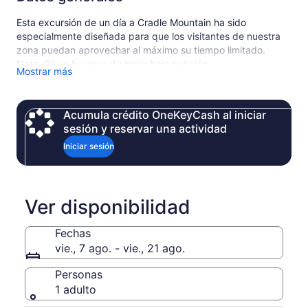
Esta excursión de un día a Cradle Mountain ha sido
especialmente diseñada para que los visitantes de nuestra
zona puedan aprovechar al máximo su tiempo limitado.
Nota: Otros horarios de inicio bajo petición.
Mostrar más
Elija entre varias rutas de senderismo en la montaña que se
adapten a sus necesidades y plazo. Vea la vida silvestre
nativa, así como hermosas cascadas y lagos. Si el tiempo lo
Acumula crédito OneKeyCash al iniciar
permite, deténgase o explore pequeños pueblos
sesión y reservar una actividad
encantadores. Este recorrido turístico es una forma
conveniente de disfrutar de la naturaleza y la cultura local.
Iniciar sesión
Dependiendo de la duración de su recorrido, es posible que
sea necesario modificar el itinerario.
Ver disponibilidad
Fechas
vie., 7 ago. - vie., 21 ago.
Personas
1 adulto