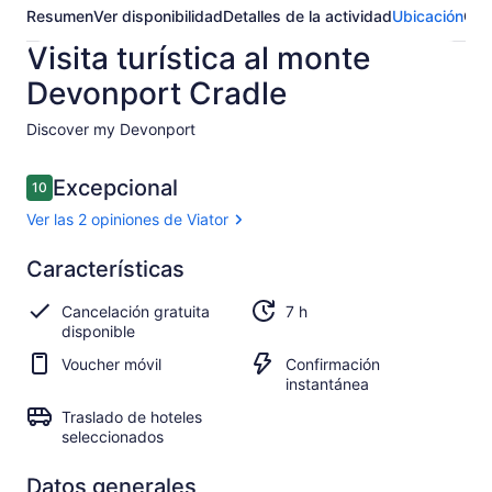
Resumen
Ver disponibilidad
Detalles de la actividad
Ubicación
Opi
Visita turística al monte
Devonport Cradle
Discover my Devonport​
Opiniones
Excepcional
10
10 de 10,
Ver las 2 opiniones de Viator
Excepcional
Características
10.0
10.0 de 10
Ver las 2
Cancelación gratuita
7 h
opiniones
disponible
de Viator
Voucher móvil
Confirmación
instantánea
Traslado de hoteles
seleccionados
Datos generales