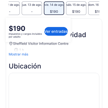
mié. 12 de ago.
jue. 13 de ago.
vie. 14 de ago.
sáb. 15 de ago.
dom. 16 de ago
-
-
$190
$190
$190
El
$190
Ver entradas
precio
Itinerario de la actividad
impuestos y cargos incluidos
es
por adulto
de
Sheffield Visitor Information Centre
$190.
1 h
por
Mostrar más
adulto
Ubicación