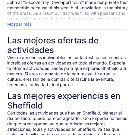
John at “Discover my Devonport tours” made our private tour
memorable because of his wealth of knowledge in the history
of the areas. As a result our day was filled with pleasant and
memorable surprises that would normally be missed if we
were touring on your own or being with a larger group. We
Mostrar más
recommend John’s personalized services to obtain a truly
immersive experience from a passionate local.
Las mejores ofertas de
actividades
Vive experiencias inolvidables en cada destino con nuestras
increíbles ofertas en actividades en todo el mundo. Expedia
te ofrece actividades únicas para que explores Sheffield a tu
manera. Si eres un amante de la naturaleza, te atrae la
cultura, eres fan de la comida o te fascina la aventura,
tenemos la actividad ideal para ti.
Las mejores experiencias en
Sheffield
Con todas las actividades que hay en Sheffield, planear el
día perfecto puede parecer agotador. Con Expedia no tienes
de qué preocuparse, ya que te brinda las mejores
atracciones, tours y actividades en Sheffield. Ya sea que
viajes en familia, con tu pareja o de negocios, en Expedia