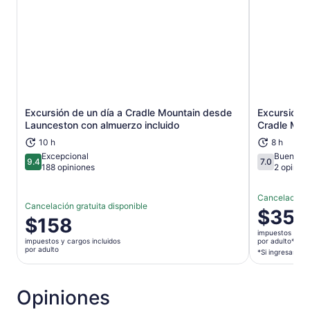
Excursión de un día a Cradle Mountain desde
Excursión d
Se abrirá en una nueva pestaña
Launceston con almuerzo incluido
Cradle Mt
10 h
8 h
Excepcional
Buena
9.4
7.0
9.4 de 10
7.0 de 10
188 opiniones
2 opinio
Cancelación g
Cancelación gratuita disponible
El
$351
El
$158
precio
precio
impuestos y car
es
impuestos y cargos incluidos
por adulto*
es
por adulto
de
*Si ingresas va
de
$351.
$158.
por
por
Opiniones
adulto*
adulto
*Si