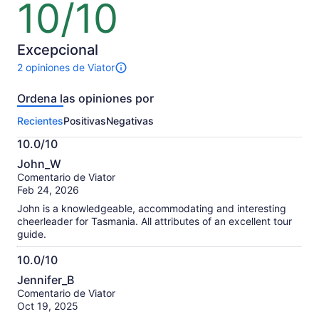
10/10
10
ingresas
de
varios
10
adultos,
Excepcional
obtienes
2 opiniones de Viator
un
Hay
precio
2
Ordena las opiniones por
más
opiniones
sobre
bajo
Recientes
Positivas
Negativas
esta
actividad.
10.0/10
Más
10.0
información
John_W
de
sobre
Comentario de Viator
10
nuestras
Feb 24, 2026
opiniones
John is a knowledgeable, accommodating and interesting
verificadas
cheerleader for Tasmania. All attributes of an excellent tour
guide.
10.0/10
10.0
Jennifer_B
de
Comentario de Viator
10
Oct 19, 2025