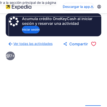
Ir a la sección principal de la página
Descargar la app
Acumula crédito OneKeyCash al iniciar
sesión y reservar una actividad
Iniciar sesión
Ver todas las actividades
Compartir
Regresar
a
7+
la
página
de
resultados
de
actividades