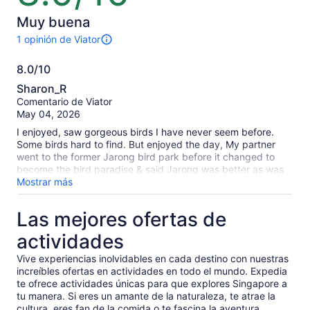
10
Muy buena
1 opinión de Viator
Hay
1
8.0/10
opinión
8.0
sobre
Sharon_R
esta
de
Comentario de Viator
actividad.
10
May 04, 2026
Más
información
I enjoyed, saw gorgeous birds I have never seem before.
sobre
Some birds hard to find. But enjoyed the day, My partner
nuestras
went to the former Jarong bird park before it changed to
opiniones
become the bird paradise & said Jarong was better as was
verificadas
easier to see all the birds.
Mostrar más
Las mejores ofertas de
actividades
Vive experiencias inolvidables en cada destino con nuestras
increíbles ofertas en actividades en todo el mundo. Expedia
te ofrece actividades únicas para que explores Singapore a
tu manera. Si eres un amante de la naturaleza, te atrae la
cultura, eres fan de la comida o te fascina la aventura,