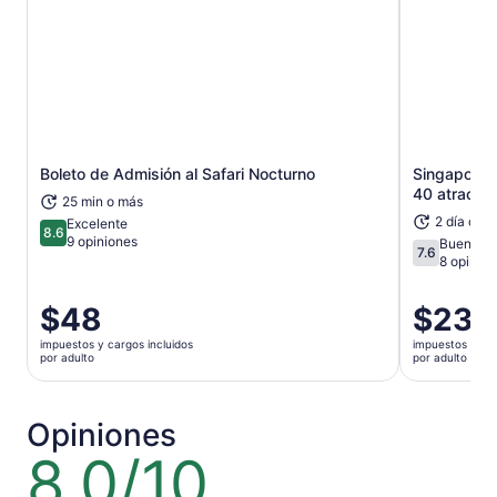
Se abrirá en una nueva pestaña
Boleto de Admisión al Safari Nocturno
Singapore 
40 atraccio
25 min o más
2 día o m
Excelente
8.6
8.6 de 10
9 opiniones
Buena
7.6
7.6 de 10
8 opinio
El
$48
El
$233
precio
precio
impuestos y cargos incluidos
impuestos y car
es
es
por adulto
por adulto
de
de
$48.
$233.
por
por
Opiniones
adulto
adulto
8.0/10
8.0
de