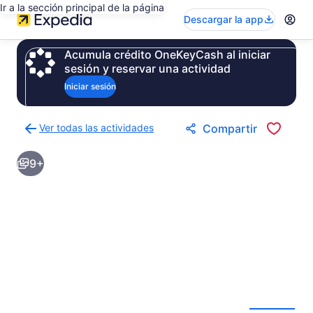
Ir a la sección principal de la página
Descargar la app
Acumula crédito OneKeyCash al iniciar
sesión y reservar una actividad
Iniciar sesión
Ver todas las actividades
Compartir
Regresar
a
9+
la
página
de
resultados
de
actividades