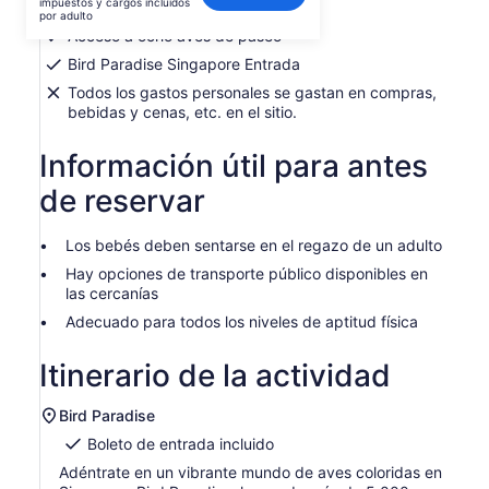
impuestos y cargos incluidos
Espectáculos de aves
es
por adulto
de
Acceso a ocho aves de paseo
$49.
Bird Paradise Singapore Entrada
por
Todos los gastos personales se gastan en compras,
adulto
bebidas y cenas, etc. en el sitio.
Información útil para antes
de reservar
Los bebés deben sentarse en el regazo de un adulto
Hay opciones de transporte público disponibles en
las cercanías
Adecuado para todos los niveles de aptitud física
Itinerario de la actividad
Bird Paradise
Boleto de entrada incluido
Adéntrate en un vibrante mundo de aves coloridas en