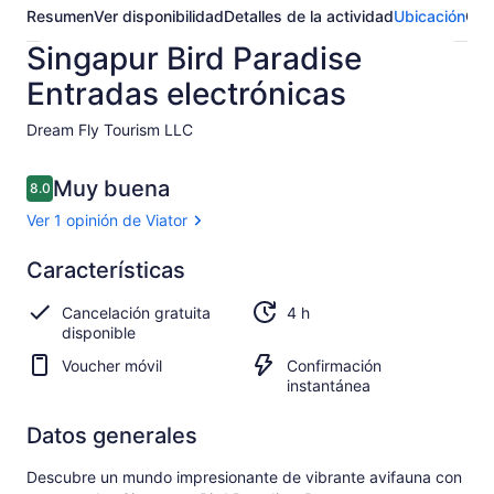
Resumen
Ver disponibilidad
Detalles de la actividad
Ubicación
Opi
Singapur Bird Paradise
Entradas electrónicas
Dream Fly Tourism LLC​
Opiniones
Muy buena
8.0
8.0 de 10,
Ver 1 opinión de Viator
Muy
Características
8.0
8.0 de 10
buena
Cancelación gratuita
4 h
Ver 1
disponible
opinión
Voucher móvil
Confirmación
de
instantánea
Viator
Datos generales
Descubre un mundo impresionante de vibrante avifauna con