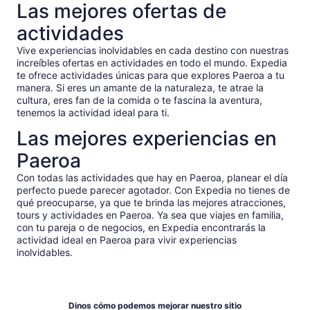
por
Las mejores ofertas de
adulto*
adulto
*Si
actividades
ingresas
varios
Vive experiencias inolvidables en cada destino con nuestras
increíbles ofertas en actividades en todo el mundo. Expedia
adultos,
te ofrece actividades únicas para que explores Paeroa a tu
obtienes
manera. Si eres un amante de la naturaleza, te atrae la
un
cultura, eres fan de la comida o te fascina la aventura,
precio
tenemos la actividad ideal para ti.
más
Las mejores experiencias en
bajo
Paeroa
Con todas las actividades que hay en Paeroa, planear el día
perfecto puede parecer agotador. Con Expedia no tienes de
qué preocuparse, ya que te brinda las mejores atracciones,
tours y actividades en Paeroa. Ya sea que viajes en familia,
con tu pareja o de negocios, en Expedia encontrarás la
actividad ideal en Paeroa para vivir experiencias
inolvidables.
Dinos cómo podemos mejorar nuestro sitio