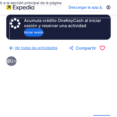
Ir a la sección principal de la página
Descargar la app
Acumula crédito OneKeyCash al iniciar
sesión y reservar una actividad
Iniciar sesión
Ver todas las actividades
Compartir
Regresar
a
2+
la
página
de
resultados
de
actividades