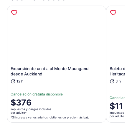
Se abrirá en una nueva pestaña
Excursión de un día al Monte Maunganui
Boleto de e
desde Auckland
Heritage F
12 h
3 h
Cancelación gratuita disponible
Cancelación g
El
$376
El
$11
precio
precio
impuestos y cargos incluidos
es
por adulto*
impuestos y car
es
por adulto
de
*Si ingresas varios adultos, obtienes un precio más bajo
de
$376.
$11.
por