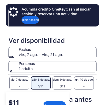
Acumula crédito OneKeyCash al iniciar
sesión y reservar una actividad
Iniciar sesión
Ver disponibilidad
Fechas
vie., 7 ago. - vie., 21 ago.
Personas
1 adulto
vie. 7 de ago.
sáb. 8 de ago.
dom. 9 de ago.
lun. 10 de ago.
mar. 11
-
$11
$11
-
$
Información útil para antes
El
$11