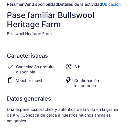
Resumen
Ver disponibilidad
Detalles de la actividad
Ubicación
Pre
Pase familiar Bullswool
Heritage Farm
Bullswool Heritage Farm​
Características
Cancelación gratuita
3 h
disponible
Voucher móvil
Confirmación
instantánea
Datos generales
Una experiencia práctica y auténtica de la vida en la granja
de Kiwi. Conozca de cerca a nuestros muchos animales
amigables.