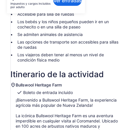
de reservar
Ver entradas
precio
impuestos y cargos incluidos
es
por adulto
de
Accesible para silla de ruedas
$11.
Los bebés y los niños pequeños pueden ir en un
por
cochecito o en una silla de paseo
adulto
Se admiten animales de asistencia
Las opciones de transporte son accesibles para sillas
de ruedas
Los viajeros deben tener al menos un nivel de
condición física medio
Itinerario de la actividad
Bullswool Heritage Farm
Boleto de entrada incluido
¡Bienvenido a Bullswool Heritage Farm, la experiencia
agrícola más popular de Nueva Zelanda!
La icónica Bullswool Heritage Farm es una aventura
imperdible en cualquier visita al Coromandel. Ubicado
en 100 acres de arbustos nativos maduros y