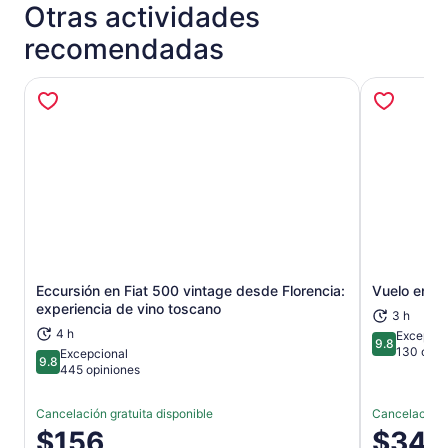
Otras actividades
recomendadas
Eccursión en Fiat 500 vintage desde Florencia:
Vuelo en gl
Se abrirá en una nueva pestaña
experiencia de vino toscano
3 h
4 h
Excepcio
9.8
9.8 de 10
130 opin
Excepcional
9.8
9.8 de 10
445 opiniones
Cancelación gratuita disponible
Cancelación g
El
$156
El
$346