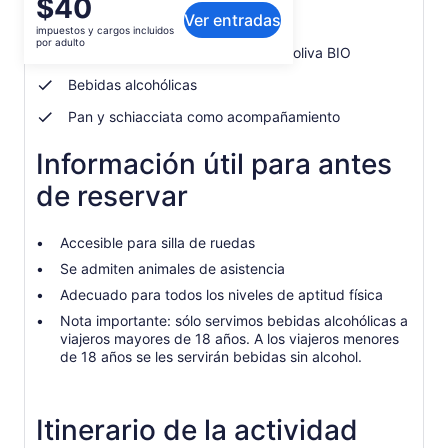
El
$40
Qué incluye o no
Ver entradas
precio
impuestos y cargos incluidos
es
por adulto
Degustación de nuestro aceite de oliva BIO
de
$40.
Bebidas alcohólicas
por
Pan y schiacciata como acompañamiento
adulto
Información útil para antes
de reservar
Accesible para silla de ruedas
Se admiten animales de asistencia
Adecuado para todos los niveles de aptitud física
Nota importante: sólo servimos bebidas alcohólicas a
viajeros mayores de 18 años. A los viajeros menores
de 18 años se les servirán bebidas sin alcohol.
Itinerario de la actividad