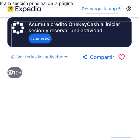
Ir a la sección principal de la página
Descargar la app
Acumula crédito OneKeyCash al iniciar
sesión y reservar una actividad
Iniciar sesión
Ver todas las actividades
Compartir
Regresar
a
10+
la
página
de
resultados
de
actividades