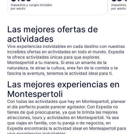
precio
precio
impuestos y cargos incluidos
impuestos y car
es
es
por adulto
por adulto
de
de
$156.
$346.
por
por
Las mejores ofertas de
adulto
adulto
actividades
Vive experiencias inolvidables en cada destino con nuestras
increíbles ofertas en actividades en todo el mundo. Expedia
te ofrece actividades únicas para que explores
Montespertoli a tu manera. Si eres un amante de la
naturaleza, te atrae la cultura, eres fan de la comida o te
fascina la aventura, tenemos la actividad ideal para ti.
Las mejores experiencias en
Montespertoli
Con todas las actividades que hay en Montespertoli, planear
el día perfecto puede parecer agotador. Con Expedia no
tienes de qué preocuparse, ya que te brinda las mejores
atracciones, tours y actividades en Montespertoli. Ya sea
que viajes en familia, con tu pareja o de negocios, en
Expedia encontrarás la actividad ideal en Montespertoli para
vivir experiencias inolvidables.