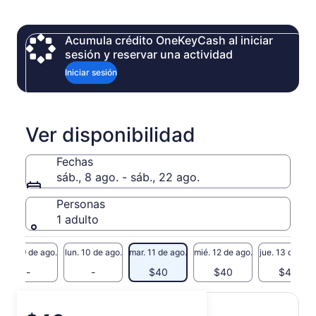
participando en visitas personalizadas y catas guiadas.
Descubra nuestra tradición vinícola y relájese en un lugar
donde la naturaleza y el bienestar se unen a la perfección.
Acumula crédito OneKeyCash al iniciar
Le espera una experiencia inolvidable.
sesión y reservar una actividad
Iniciar sesión
Ver disponibilidad
Fechas
sáb., 8 ago. - sáb., 22 ago.
Personas
1 adulto
dom. 9 de ago.
lun. 10 de ago.
mar. 11 de ago.
mié. 12 de ago.
jue. 13 de ago
-
-
$40
$40
$40