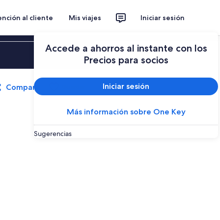
nción al cliente
Mis viajes
Iniciar sesión
Accede a ahorros al instante con los
Iniciar sesión
Precios para socios
Iniciar sesión
Compartir
Guardar
Más información sobre One Key
Sugerencias