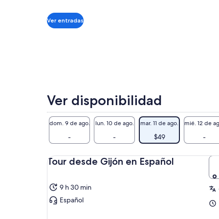
opiniones
de
Un 
de Viator
$49.
nue
Ver entradas
por
rin
adulto
par
Esp
En 
tra
más
Uni
Ver disponibilidad
inc
ast
tra
dom. 9 de ago.
lun. 10 de ago.
mar. 11 de ago.
mié. 12 de a
las
-
-
$49
-
pie
Tour desde Gijón en Español
9 h 30 min
Español