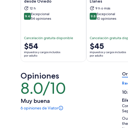
desde Oviedo
Llanes
Se abrirá en una nueva pestaña
Se a
12 h
9 h o más
Excepcional
Excepcional
9.4
9.8
9.4 de 10
9.8 de 10
54 opiniones
10 opiniones
Cancelación gratuita disponible
Cancelación gratuita dis
El
$54
El
$45
precio
precio
impuestos y cargos incluidos
impuestos y cargos incluidos
es
es
por adulto
por adulto
de
de
$54.
$45.
Opiniones
por
por
Or
adulto
adulto
8.0/10
8.0
Re
de
10
10
10.
Muy buena
Ei
de
Com
6 opiniones de Viator
10
Hay
Sep
6
Our
opiniones
the
sobre