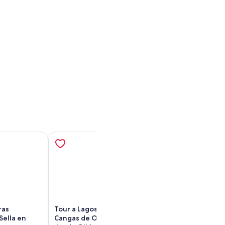
ras
Tour a Lagos de Covadonga,
Desde Cangas d
Sella en
Cangas de Onís y Lastres
excursión guiad