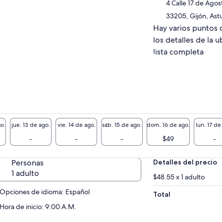
4 Calle 17 de Agos
día que vamos a dedicar, con la compañía de
33205, Gijón, Astu
stro guía experto, a visitar los lugares y los
Hay varios puntos 
cones más especiales de estos pueblos que,
los detalles de la u
a muchos, son los más bonitos del norte de
aña.
lista completa
cada uno de ellos conoceremos sus
diciones, sus principales fiestas, y sabremos
 sobre su historia, su origen y su día a día.
remos tradición, diversión, paisajes
omparables y la fabulosa gastronomía
uriana. Con la comodidad de contar con un
nsporte privado de ida y vuelta a Gijón, y con
go.
jue. 13 de ago.
vie. 14 de ago.
sáb. 15 de ago.
dom. 16 de ago.
lun. 17 de
 mejores recomendaciones locales… ¡No te
-
-
-
$49
-
rdas el Oriente asturiano y reserva ya!
Personas
Detalles del precio
1 adulto
$48.55 x 1 adulto
Opciones de idioma: Español
Total
Hora de inicio: 9:00 A.M.