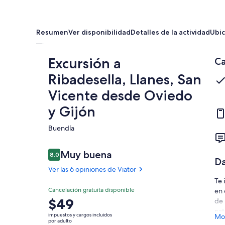
Resumen
Ver disponibilidad
Detalles de la actividad
Ubic
Excursión a
Ca
Ribadesella, Llanes, San
Vicente desde Oviedo
y Gijón
Buendía​
Opiniones
Muy buena
8.0
8.0 de 10,
Da
Ver las 6 opiniones de Viator
Te 
Muy
Cancelación gratuita disponible
en 
8.0
El
$49
de 
8.0 de 10
buena
precio
nat
impuestos y cargos incluidos
Mos
Ver las 6
es
Bar
por adulto