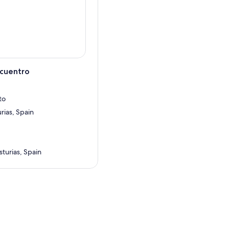
ncuentro
to
rias, Spain
turias, Spain