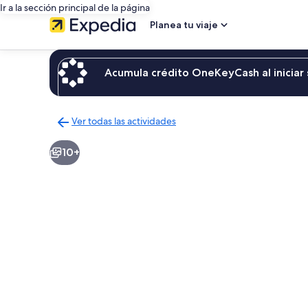
Ir a la sección principal de la página
Planea tu viaje
Acumula crédito OneKeyCash al iniciar 
Ver todas las actividades
Regresar
a
10+
la
página
de
resultados
de
actividades