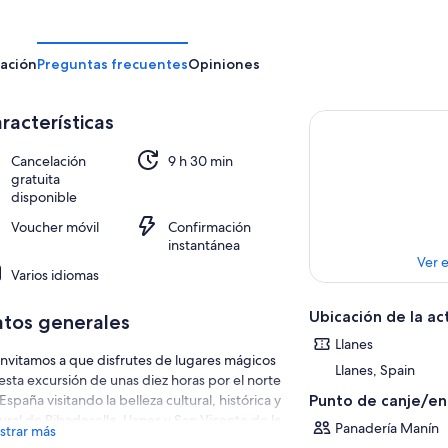
ación
Preguntas frecuentes
Opiniones
racterísticas
Cancelación
9 h 30 min
gratuita
disponible
Voucher móvil
Confirmación
instantánea
Ver 
Varios idiomas
Ubicación de la ac
tos generales
Llanes
invitamos a que disfrutes de lugares mágicos
Llanes, Spain
esta excursión de unas diez horas por el norte
España visitando la belleza cultural, histórica y
Punto de canje/e
ural de Ribadesella, Llanes y San Vicente de la
Panadería Manín
trar más
quera.