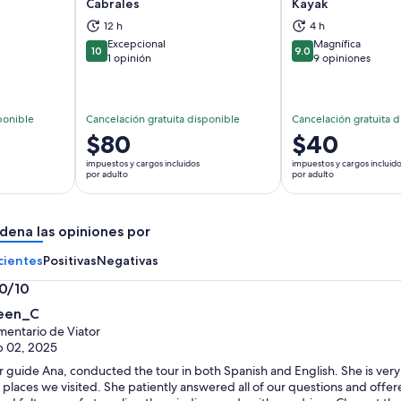
Cabrales
Kayak
brirá en una nueva pestaña
Se abrirá en una nueva pestaña
Se
12 h
4 h
Excepcional
Magnífica
10
9.0
10 de 10
9.0 de 10
1 opinión
9 opiniones
ponible
Cancelación gratuita disponible
Cancelación gratuita d
El
$80
El
$40
precio
precio
impuestos y cargos incluidos
impuestos y cargos incluid
es
es
por adulto
por adulto
de
de
$80.
$40.
dena las opiniones por
por
por
adulto
adulto
cientes
Positivas
Negativas
.0/10
0
leen_C
entario de Viator
 02, 2025
 guide Ana, conducted the tour in both Spanish and English. She is ve
 places we visited. She patiently answered all of our questions and offer