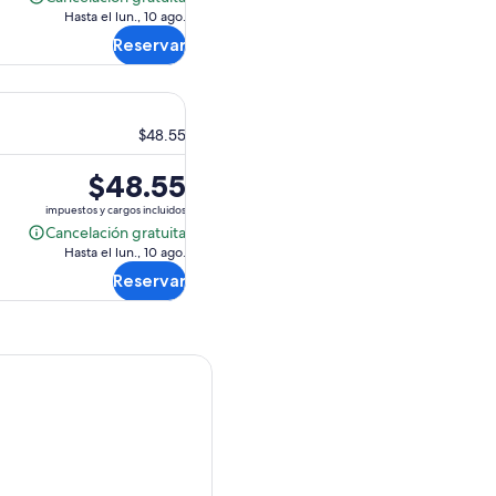
Cancelación
de
Hasta el lun., 10 ago.
gratuita
$48.55.
Reservar
$48.55
El
$48.55
precio
impuestos y cargos incluidos
es
Cancelación gratuita
Cancelación
de
Hasta el lun., 10 ago.
gratuita
$48.55.
Reservar