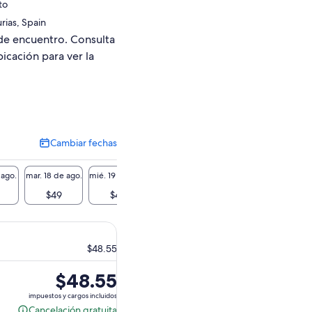
to
rias, Spain
de encuentro. Consulta
bicación para ver la
Cambiar fechas
Cambiar
fechas
 ago.
mar. 18 de ago.
mié. 19 de ago.
jue. 20 de ago.
vie. 21 de ago.
sáb. 22 
$49
$49
$49
$49
$
$48.55
El
$48.55
precio
impuestos y cargos incluidos
es
Cancelación gratuita