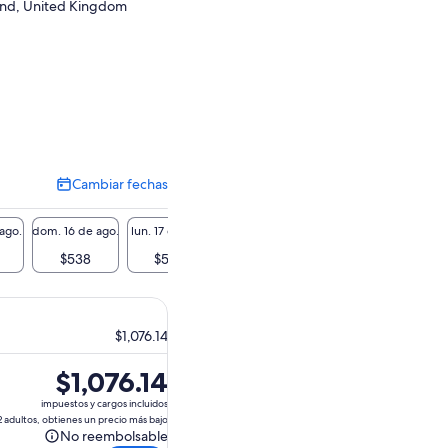
and, United Kingdom
Cambiar fechas
Cambiar
fechas
 ago.
dom. 16 de ago.
lun. 17 de ago.
mar. 18 de ago.
mié. 19 de ago.
jue. 20 
$538
$538
$538
$538
$5
$1,076.14
El
$1,076.14
precio
impuestos y cargos incluidos
es
2 adultos, obtienes un precio más bajo
No reembolsable
de
No