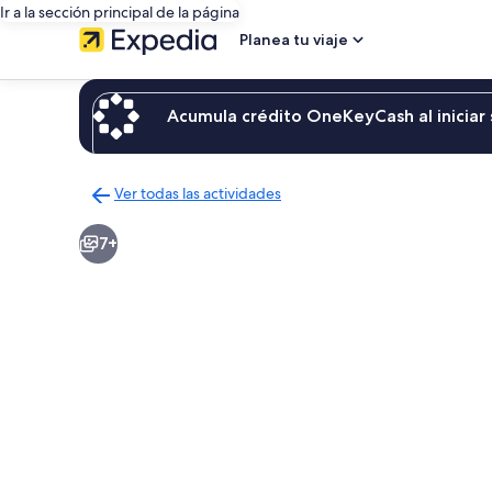
Ir a la sección principal de la página
Planea tu viaje
Acumula crédito OneKeyCash al iniciar 
Ver todas las actividades
Regresar
a
7+
la
página
de
resultados
de
actividades