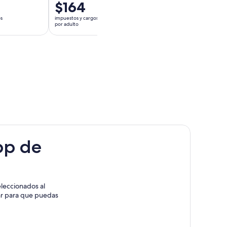
El
$164
El
$26
precio
precio
os
impuestos y cargos incluidos
impuestos y cargos inclu
es
es
por adulto
por adulto
de
de
$164.
$26.
por
por
adulto
adulto
pp de
leccionados al
rar para que puedas