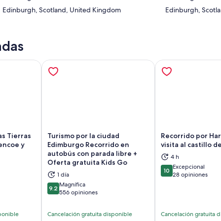
Edinburgh, Scotland, United Kingdom
Edinburgh, Scotl
adas
as Tierras
Turismo por la ciudad
Recorrido por Har
lencoe y
Edimburgo Recorrido en
visita al castillo
autobús con parada libre +
4 h
brirá en una nueva pestaña
Se abrirá en una nueva pestaña
Se
Oferta gratuita Kids Go
Excepcional
10
10 de 10
1 día
28 opiniones
Magnífica
9.2
9.2 de 10
556 opiniones
ponible
Cancelación gratuita disponible
Cancelación gratuita d