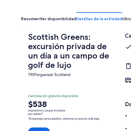
Resumen
Ver disponibilidad
Detalles de la actividad
Ubic
Scottish Greens:
Ca
excursión privada de
un día a un campo de
golf de lujo
TRIPorganiser Scotland​
Cancelación gratuita disponible
El
$538
Da
precio
impuestos y cargos incluidos
es
por adulto*
*Si ingresas varios adultos, obtienes un precio más bajo
de
$538.