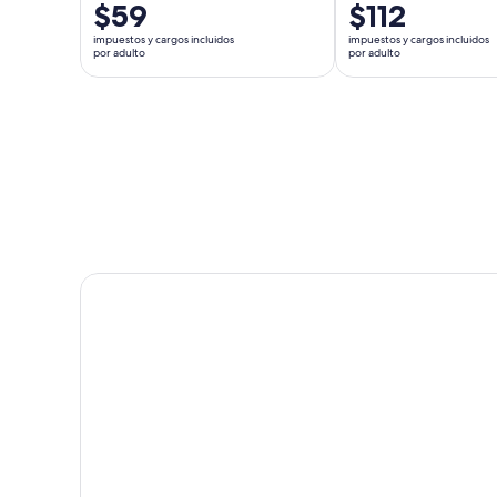
El
$59
El
$112
precio
precio
impuestos y cargos incluidos
impuestos y cargos incluidos
es
es
por adulto
por adulto
de
de
$59.
$112.
por
por
adulto
adulto