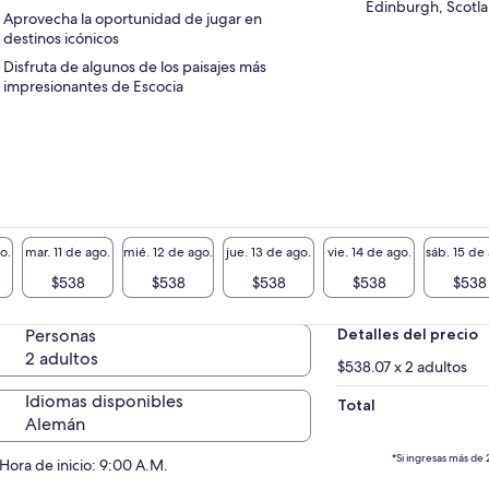
Edinburgh, Scotl
Aprovecha la oportunidad de jugar en
destinos icónicos
Disfruta de algunos de los paisajes más
impresionantes de Escocia
o.
mar. 11 de ago.
mié. 12 de ago.
jue. 13 de ago.
vie. 14 de ago.
sáb. 15 de
$538
$538
$538
$538
$538
Personas
Detalles del precio
2 adultos
$538.07 x 2 adultos
Idiomas disponibles
Total
Alemán
*Si ingresas más de 
Hora de inicio: 9:00 A.M.