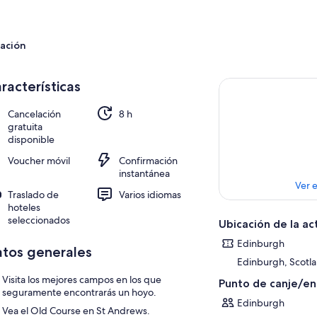
ación
racterísticas
Cancelación
8 h
gratuita
disponible
Voucher móvil
Confirmación
instantánea
Ver 
Traslado de
Varios idiomas
hoteles
seleccionados
Ubicación de la ac
Edinburgh
tos generales
Edinburgh, Scotl
Visita los mejores campos en los que
Punto de canje/e
seguramente encontrarás un hoyo.
Edinburgh
Vea el Old Course en St Andrews.