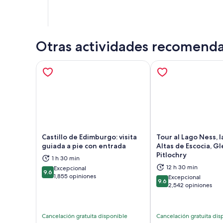
Otras actividades recomend
Castillo de Edimburgo: visita
Tour al Lago Ness, l
guiada a pie con entrada
Altas de Escocia, G
Pitlochry
1 h 30 min
Se abrirá en una nueva pestaña
Se a
12 h 30 min
Excepcional
9.6
9.6 de 10
1,855 opiniones
Excepcional
9.6
9.6 de 10
2,542 opiniones
Cancelación gratuita disponible
Cancelación gratuita dis