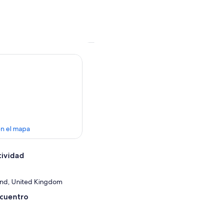
en el mapa
tividad
and, United Kingdom
ncuentro