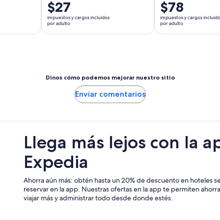
El
$27
El
$78
precio
precio
impuestos y cargos incluidos
impuestos y cargos incluid
es
es
por adulto
por adulto
de
de
$27.
$78.
por
por
adulto
adulto
Dinos cómo podemos mejorar nuestro sitio
Enviar comentarios
Llega más lejos con la a
Expedia
Ahorra aún más: obtén hasta un 20% de descuento en hoteles se
reservar en la app. Nuestras ofertas en la app te permiten ahor
viajar más y administrar todo desde donde estés.