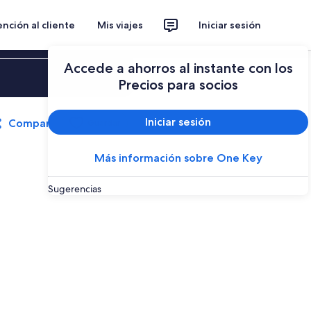
nción al cliente
Mis viajes
Iniciar sesión
Accede a ahorros al instante con los
Iniciar sesión
Precios para socios
Iniciar sesión
Compartir
Guardar
Más información sobre One Key
Sugerencias