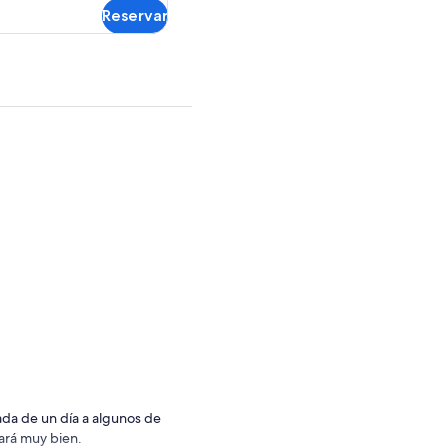
$1,076.14.
Reservar
reembolsable
ada de un día a algunos de
ará muy bien.