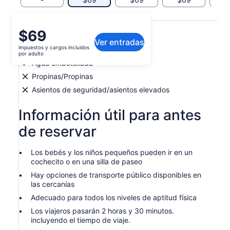
Qué incluye o no
El
$69
Ver entradas
precio
impuestos y cargos incluidos
Cargos por estacionamiento
es
por adulto
de
Agua embotellada
$69.
Propinas/Propinas
por
Asientos de seguridad/asientos elevados
adulto
Información útil para antes
de reservar
Los bebés y los niños pequeños pueden ir en un
cochecito o en una silla de paseo
Hay opciones de transporte público disponibles en
las cercanías
Adecuado para todos los niveles de aptitud física
Los viajeros pasarán 2 horas y 30 minutos.
incluyendo el tiempo de viaje.