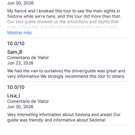
10
Jun 30, 2026
My fiancé and I booked this tour to see the main sights in
Sedona while we’re here, and this tour did more than that.
Our tour guide showed us the attractions and sights that
were scheduled, but she also shared stories about each
place, making it more personable. Our tour guide had lots to
Mostrar más
share with us and we enjoyed every story, sight, and
10.0/10
experience on the tour. It was just us on the tour and I think
10.0
that made it more personable too. Highly recommend!
Sam_B
de
Comentario de Viator
10
Jun 23, 2026
We had the van to ourselves the driver/guide was great and
very informative We strongly recommend this tour to others
10.0/10
10.0
Lisa_I
de
Comentario de Viator
10
Jun 20, 2026
Very interesting information about Sedona and areas! Our
guide was friendly and informative about Sedona!