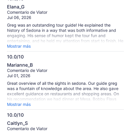
10.0
Elana_G
de
Comentario de Viator
10
Jul 06, 2026
Greg was an outstanding tour guide! He explained the
history of Sedona in a way that was both informative and
engaging. His sense of humor kept the tour fun and
entertaining, and he held my attention from start to finish. He
also shared so many great recommendations for places to
Mostrar más
visit and things to do around Sedona, which made the
10.0/10
experience even more valuable. I highly recommend this tour
10.0
with Greg!
Marianne_B
de
Comentario de Viator
10
Jul 01, 2026
Great overview of all the sights in sedona. Our guide greg
was a fountain of knowledge about the area. He also gave
excellent guidance on restaurants and shopping areas. On
his recommendation we had dinner at Mesa, Bobby Flays
restaurant at the airport. And it was memorable
Mostrar más
10.0/10
10.0
Caitlyn_S
de
Comentario de Viator