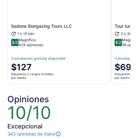
Se abrirá en una nueva pestaña
Sedona Stargazing Tours LLC
Tour turíst
1 h 15 min
2 h 30 mi
Magnífica
Magnífic
9.0
9.2
9.0 de 10
9.2 de 10
424 opiniones
28 opini
Cancelación gratuita disponible
Cancelación g
El
$127
El
$69
precio
precio
impuestos y cargos incluidos
impuestos y car
es
es
por adulto
por adulto
de
de
$127.
$69.
por
por
Opiniones
adulto
adulto
10/10
10
de
10
Excepcional
343 opiniones de Viator
Hay