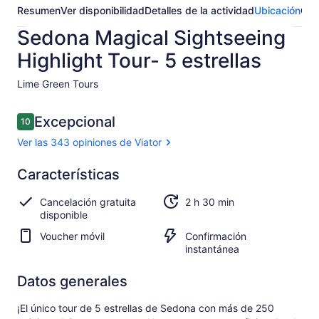
Resumen
Ver disponibilidad
Detalles de la actividad
Ubicación
Opi
Sedona Magical Sightseeing
Highlight Tour- 5 estrellas
Lime Green Tours​
Opiniones
Excepcional
10
10 de 10,
Ver las 343 opiniones de Viator
Excepcional
Características
10.0
10.0 de 10
Ver las
Cancelación gratuita
2 h 30 min
343
disponible
opiniones
de Viator
Voucher móvil
Confirmación
instantánea
Datos generales
¡El único tour de 5 estrellas de Sedona con más de 250