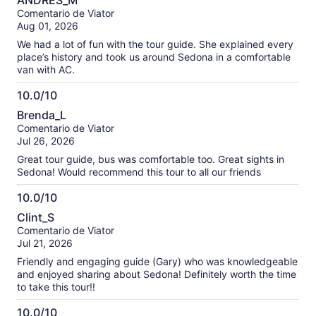
ANDRES_M
de
Comentario de Viator
10
Aug 01, 2026
We had a lot of fun with the tour guide. She explained every
place’s history and took us around Sedona in a comfortable
van with AC.
10.0/10
10.0
Brenda_L
de
Comentario de Viator
10
Jul 26, 2026
Great tour guide, bus was comfortable too. Great sights in
Sedona! Would recommend this tour to all our friends
10.0/10
10.0
Clint_S
de
Comentario de Viator
10
Jul 21, 2026
Friendly and engaging guide (Gary) who was knowledgeable
and enjoyed sharing about Sedona! Definitely worth the time
to take this tour!!
10.0/10