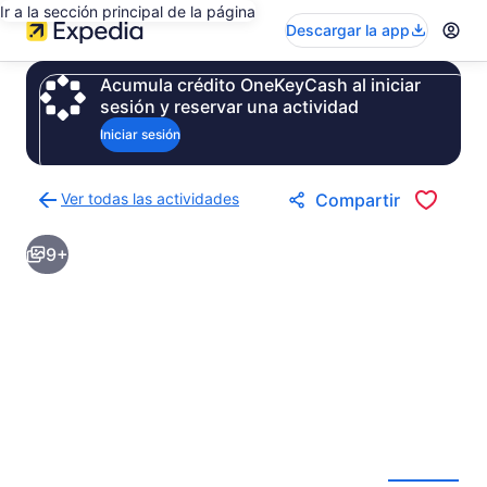
Ir a la sección principal de la página
Descargar la app
Acumula crédito OneKeyCash al iniciar
sesión y reservar una actividad
Iniciar sesión
Ver todas las actividades
Compartir
Regresar
a
9+
la
página
de
resultados
de
actividades