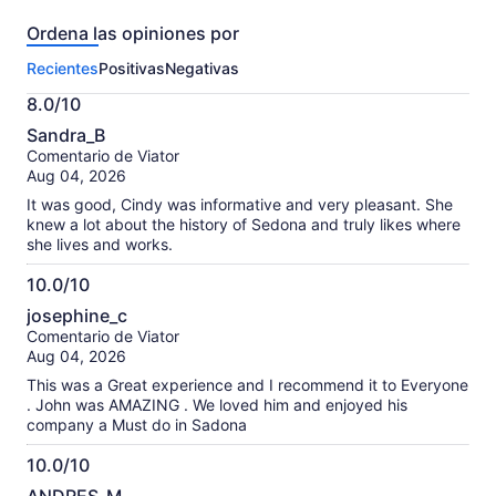
343
Ordena las opiniones por
opiniones
sobre
Recientes
Positivas
Negativas
esta
actividad.
8.0/10
Más
8.0
información
Sandra_B
de
sobre
Comentario de Viator
10
nuestras
Aug 04, 2026
opiniones
It was good, Cindy was informative and very pleasant. She
verificadas
knew a lot about the history of Sedona and truly likes where
she lives and works.
10.0/10
10.0
josephine_c
de
Comentario de Viator
10
Aug 04, 2026
This was a Great experience and I recommend it to Everyone
. John was AMAZING . We loved him and enjoyed his
company a Must do in Sadona
10.0/10
10.0