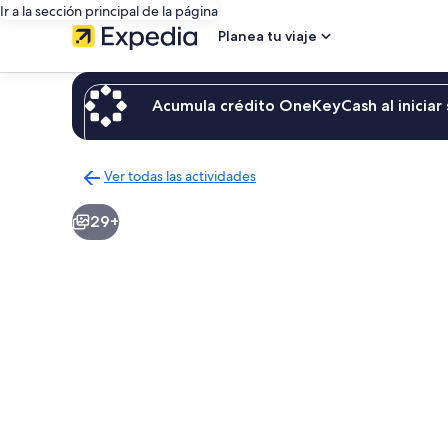
Ir a la sección principal de la página
Planea tu viaje
Acumula crédito OneKeyCash al iniciar 
Ver todas las actividades
Regresar
a
29+
la
página
de
resultados
de
actividades