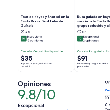
Tour de Kayak y Snorkel en la
Ruta guiada en kaya
Costa Brava. Sant Feliu de
snorkel a la Costa B
Guíxols
grupo reducido y a
Se abrirá en una nueva pestaña
Se a
2 h
8 h
Excepcional
Excepcional
10
10
10 de 10
10 de 10
15 opiniones
2 opiniones
Cancelación gratuita disponible
Cancelación gratuita dis
El
$35
El
$91
precio
precio
impuestos y cargos incluidos
impuestos y cargos incluidos
es
es
por adulto
por adulto
de
de
$35.
$91.
Opiniones
por
por
Or
adulto
adulto
9.8/10
9.8
Re
de
10
10
10.
Excepcional
Cl
de
Co