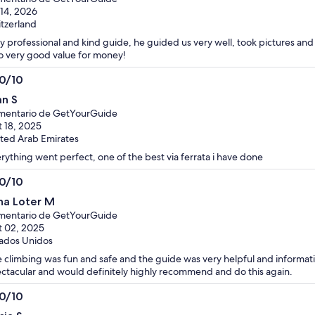
 14, 2026
tzerland
y professional and kind guide, he guided us very well, took pictures an
o very good value for money!
.0/10
0
an S
mentario de GetYourGuide
 18, 2025
ted Arab Emirates
rything went perfect, one of the best via ferrata i have done
.0/10
0
na Loter M
mentario de GetYourGuide
 02, 2025
ados Unidos
 climbing was fun and safe and the guide was very helpful and informat
ctacular and would definitely highly recommend and do this again.
.0/10
0