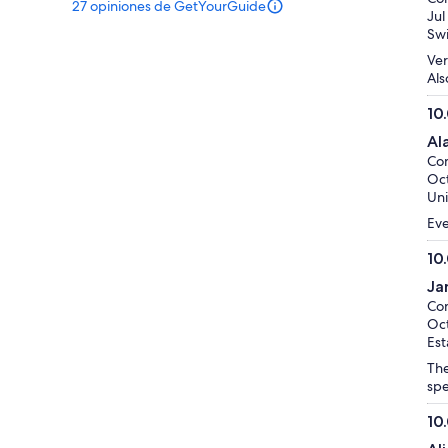
27 opiniones de GetYourGuide
10
Hay
Jul
27
Swi
opiniones
Ver
sobre
Als
esta
actividad.
10
Más
10.
información
Al
de
sobre
Co
10
nuestras
Oct
opiniones
Uni
verificadas
Eve
10
10.
Ja
de
Co
10
Oct
Est
The
spe
10
10.