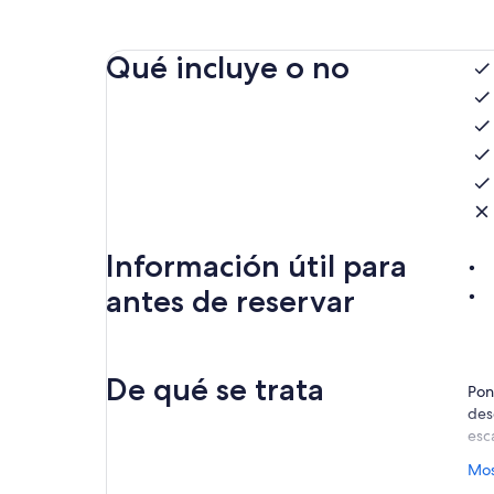
Qué incluye o no
Información útil para
antes de reservar
De qué se trata
Pon
des
esc
Dis
Mos
La v