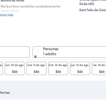
admira las vistas
Sicilia n50.
Reciba fotos navideñas verdaderamente
Sant Feliu de Guíx
memorables
trar más
Personas
1 adulto
o.
lun. 10 de ago.
mar. 11 de ago.
mié. 12 de ago.
jue. 13 de ago.
vie. 14 de 
$46
$46
$46
$46
$46
 fechas.