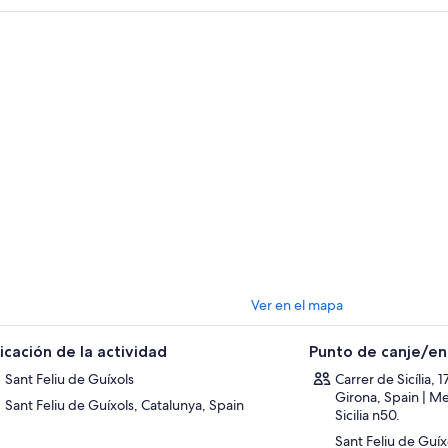
 a pasear por los acantilados del mar.
Ver en el mapa
icación de la actividad
Punto de canje/e
Sant Feliu de Guíxols
Carrer de Sicília, 
Girona, Spain | Me
Sant Feliu de Guíxols, Catalunya, Spain
Sicilia n50.
Sant Feliu de Guíx