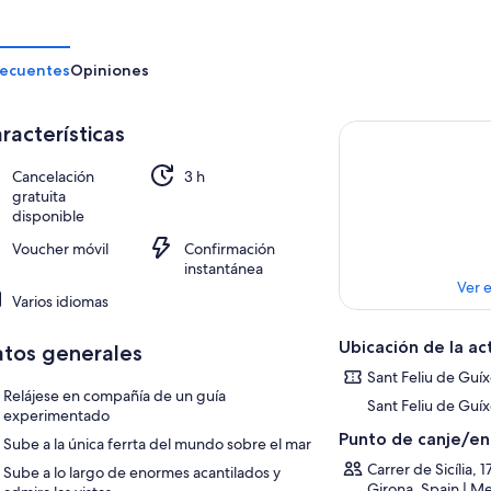
recuentes
Opiniones
racterísticas
Cancelación
3 h
gratuita
disponible
Voucher móvil
Confirmación
instantánea
Ver 
Varios idiomas
Ubicación de la ac
tos generales
Sant Feliu de Guíx
Relájese en compañía de un guía
Sant Feliu de Guíx
experimentado
Punto de canje/e
Sube a la única ferrta del mundo sobre el mar
Carrer de Sicília, 
Sube a lo largo de enormes acantilados y
Girona, Spain | Me