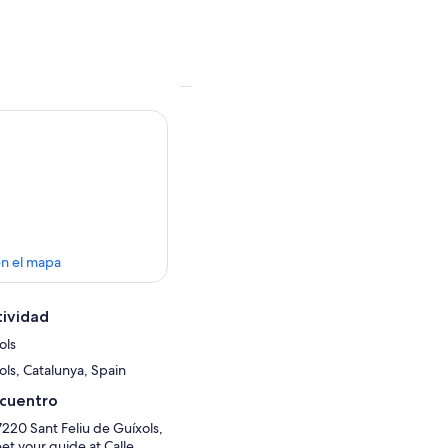
en el mapa
tividad
ols
ols, Catalunya, Spain
ncuentro
17220 Sant Feliu de Guíxols,
et your guide at Calle