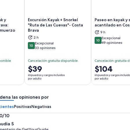
k y
Excursión Kayak + Snorkel
Paseo en kayak y 
rava:
"Ruta de Las Cuevas"- Costa
acantilado en Cos
lmuerzo
Brava
brirá en una nueva pestaña
Se abrirá en una nueva pestaña
Se
9 h
2 h
Excepcional
10
10 de 10
49 opiniones
Excepcional
10
10 de 10
33 opiniones
ponible
Cancelación gratuita disponible
Cancelación gratuita d
El
$39
El
$104
precio
precio
impuestos y cargos incluidos
impuestos y cargos incluid
es
es
por adulto
por adulto
de
de
$39.
$104.
dena las opiniones por
por
por
adulto
adulto
cientes
Positivas
Negativas
.0/10
0
audia S
mentario de GetYourGuide