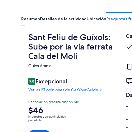
Resumen
Detalles de la actividad
Ubicación
Preguntas f
Sant Feliu de Guíxols:
Ca
Sube por la vía ferrata
Cala del Molí
Guies Arania​
Opiniones
Excepcional
9.8
9.8 de 10,
Ver las 27 opiniones de GetYourGuide
Da
Excepcional
Cancelación gratuita disponible
9.8
9.8 de 10
El
$46
Ver las 27
precio
opiniones de
impuestos y cargos incluidos
es
por adulto
GetYourGuide
de