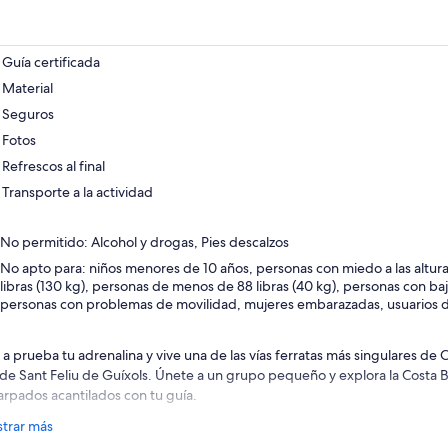
Guía certificada
Material
Seguros
Fotos
Refrescos al final
Transporte a la actividad
No permitido: Alcohol y drogas, Pies descalzos
No apto para: niños menores de 10 años, personas con miedo a las altur
libras (130 kg), personas de menos de 88 libras (40 kg), personas con bajo
personas con problemas de movilidad, mujeres embarazadas, usuarios de
 a prueba tu adrenalina y vive una de las vías ferratas más singulares de 
de Sant Feliu de Guíxols. Únete a un grupo pequeño y explora la Costa B
arpados acantilados con tu guía.
fruta de las vistas del Mediterráneo mientras escalas la pared rocosa y ca
trar más
ía ferrata de Sant Feliu De Guíxols, Cala del Molí, es la única del mundo q