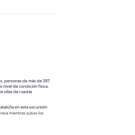
as, personas de más de 287
 nivel de condición física,
 sillas de ruedas
Cataluña en esta excursión
rava mientras subes los
ptura fotos de tu aventura.
ue discurre junto al mar,