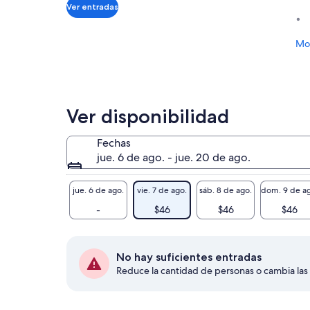
$46.
Ver entradas
por
adulto
Mos
Ver disponibilidad
Fechas
jue. 6 de ago. - jue. 20 de ago.
jue. 6 de ago.
vie. 7 de ago.
sáb. 8 de ago.
dom. 9 de ag
-
$46
$46
$46
No hay suficientes entradas
Reduce la cantidad de personas o cambia las