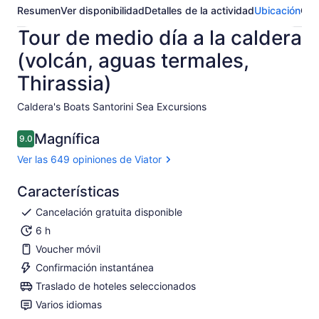
Resumen
Ver disponibilidad
Detalles de la actividad
Ubicación
Opi
Tour de medio día a la caldera
(volcán, aguas termales,
Thirassia)
Caldera's Boats Santorini Sea Excursions​
Magnífica
9.0
9.0 de 10
Ver las 649 opiniones de Viator
Características
Cancelación gratuita disponible
6 h
Voucher móvil
Confirmación instantánea
Traslado de hoteles seleccionados
Varios idiomas