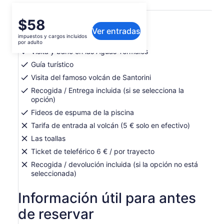
Qué incluye o no
El
$58
Ver entradas
precio
impuestos y cargos incluidos
Visita la isla de Thirassia
es
por adulto
de
Visita y baño en las Aguas Termales
$58.
Guía turístico
por
Visita del famoso volcán de Santorini
adulto
Recogida / Entrega incluida (si se selecciona la
opción)
Fideos de espuma de la piscina
Tarifa de entrada al volcán (5 € solo en efectivo)
Las toallas
Ticket de teleférico 6 € / por trayecto
Recogida / devolución incluida (si la opción no está
seleccionada)
Información útil para antes
de reservar