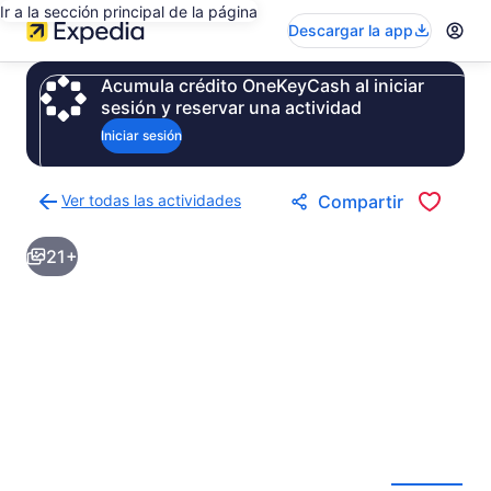
Ir a la sección principal de la página
Descargar la app
Acumula crédito OneKeyCash al iniciar
sesión y reservar una actividad
Iniciar sesión
Ver todas las actividades
Compartir
Regresar
a
21+
la
página
de
resultados
de
actividades