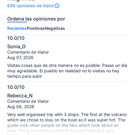
649 opiniones de Viator
Hay
649
Ordena las opiniones por
opiniones
sobre
Recientes
Positivas
Negativas
esta
actividad.
10.0/10
Más
10.0
información
Sonia_O
de
sobre
Comentario de Viator
10
nuestras
Aug 07, 2026
opiniones
Visitas cosas que de otra manera no es posible. Pasas un día
verificadas
muy agradable. El pueblo en realidad no lo visitas no hay
tiempo para subir
10.0/10
10.0
Rebecca_N
de
Comentario de Viator
10
Aug 06, 2026
Very well organised trip with 3 stops. The first at the volcano
which we chose to stay on the boat as it was super hot. The
guide took other people on the hike which took about an
hour. There are drinks available for purchase so it was