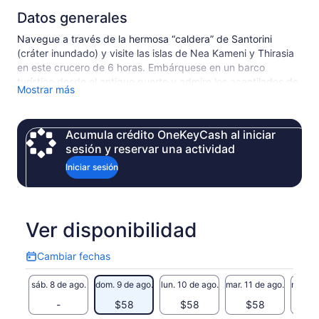
Datos generales
Navegue a través de la hermosa “caldera” de Santorini
(cráter inundado) y visite las islas de Nea Kameni y Thirasia
en este crucero de 6 horas. Embárquese en un barco
turístico desde el antiguo puerto y admire los acantilados de
Mostrar más
Santorini mientras navega hacia Nea Kameni. Disfrute de
tiempo libre para caminar alrededor de su cráter volcánico,
nadar en las cálidas fuentes y visitar la isla Thirasia. Explore
Acumula crédito OneKeyCash al iniciar
y almuerce aquí de ocio antes de regresar a Santorini.
sesión y reservar una actividad
Iniciar sesión
Ver disponibilidad
Cambiar fechas
Cambiar
fechas
sáb. 8 de ago.
dom. 9 de ago.
lun. 10 de ago.
mar. 11 de ago.
mié. 12
-
$58
$58
$58
$