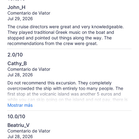
10.0
John_H
de
Comentario de Viator
10
Jul 29, 2026
The cruise directors were great and very knowledgeable.
They played traditional Greek music on the boat and
stopped and pointed out things along the way. The
recommendations from the crew were great.
2.0/10
2.0
Cathy_B
de
Comentario de Viator
10
Jul 28, 2026
Do not recommend this excursion. They completely
overcrowded the ship with entirely too many people. The
first stop at the volcanic island was another 5 euros and
while you can skip going on the island and not pay, there is
absolutely nothing else to do except sit on the boat for 2 hrs.
Mostrar más
We did go in. It was very boring - literally a bunch of rocks.
10.0/10
The second stop at the hot springs was fun but it was only
10.0
30 mins. Last stop was fine - a rundown island. Stopped for
Beatriu_V
lunch and ice cream. The excursion takes way more than 6
de
Comentario de Viator
hrs if you need pick up and drop off. We had to wait like 44
10
Jul 28, 2026
mins before we got off the boat and on the bus to go back.