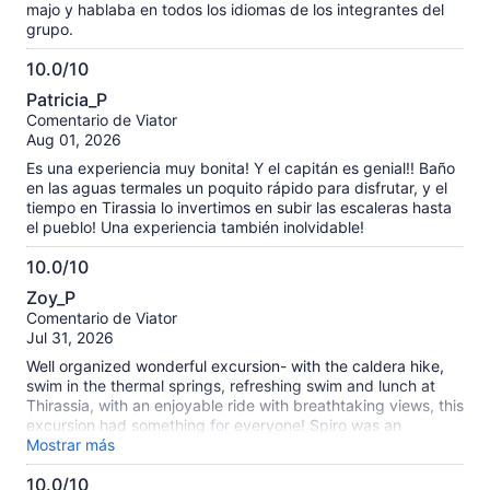
majo y hablaba en todos los idiomas de los integrantes del
grupo.
10.0/10
10.0
Patricia_P
de
Comentario de Viator
10
Aug 01, 2026
Es una experiencia muy bonita! Y el capitán es genial!! Baño
en las aguas termales un poquito rápido para disfrutar, y el
tiempo en Tirassia lo invertimos en subir las escaleras hasta
el pueblo! Una experiencia también inolvidable!
10.0/10
10.0
Zoy_P
de
Comentario de Viator
10
Jul 31, 2026
Well organized wonderful excursion- with the caldera hike,
swim in the thermal springs, refreshing swim and lunch at
Thirassia, with an enjoyable ride with breathtaking views, this
excursion had something for everyone! Spiro was an
exceptional multi-lingual guide, informative, kind, and funny!
Mostrar más
Our whole family loved it!
10.0/10