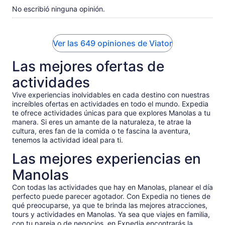
We were a family of 4 with 2 teen boys. We could have
No escribió ninguna opinión.
skipped this one.
Ver las 649 opiniones de Viator
Las mejores ofertas de
actividades
Vive experiencias inolvidables en cada destino con nuestras
increíbles ofertas en actividades en todo el mundo. Expedia
te ofrece actividades únicas para que explores Manolas a tu
manera. Si eres un amante de la naturaleza, te atrae la
cultura, eres fan de la comida o te fascina la aventura,
tenemos la actividad ideal para ti.
Las mejores experiencias en
Manolas
Con todas las actividades que hay en Manolas, planear el día
perfecto puede parecer agotador. Con Expedia no tienes de
qué preocuparse, ya que te brinda las mejores atracciones,
tours y actividades en Manolas. Ya sea que viajes en familia,
con tu pareja o de negocios, en Expedia encontrarás la