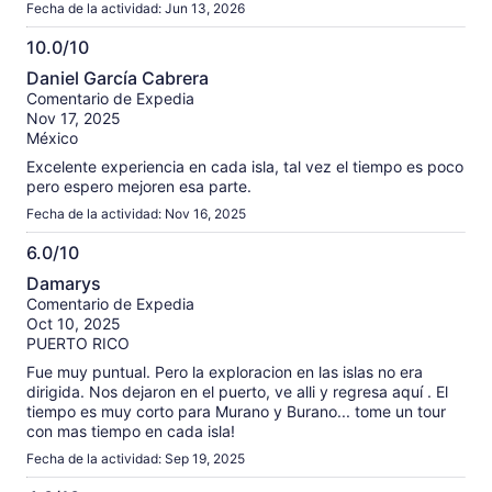
Fecha de la actividad: Jun 13, 2026
10.0/10
10.0
Daniel García Cabrera
de
Comentario de Expedia
10
Nov 17, 2025
México
Excelente experiencia en cada isla, tal vez el tiempo es poco
pero espero mejoren esa parte.
Fecha de la actividad: Nov 16, 2025
6.0/10
6.0
Damarys
de
Comentario de Expedia
10
Oct 10, 2025
PUERTO RICO
Fue muy puntual. Pero la exploracion en las islas no era
dirigida. Nos dejaron en el puerto, ve alli y regresa aquí . El
tiempo es muy corto para Murano y Burano... tome un tour
con mas tiempo en cada isla!
Fecha de la actividad: Sep 19, 2025