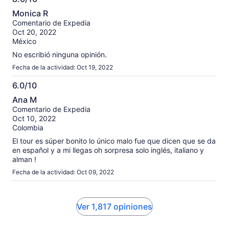
8.0
Monica R
de
Comentario de Expedia
10
Oct 20, 2022
México
No escribió ninguna opinión.
Fecha de la actividad: Oct 19, 2022
6.0/10
6.0
Ana M
de
Comentario de Expedia
10
Oct 10, 2022
Colombia
El tour es súper bonito lo único malo fue que dicen que se da
en español y a mi llegas oh sorpresa solo inglés, italiano y
alman !
Fecha de la actividad: Oct 09, 2022
Ver 1,817 opiniones