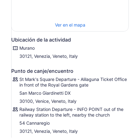
demostración antes de pasar el resto de tu tiempo
explorando el lugar a tu propio ritmo y finalmente
abordar el barco.
Ver en el mapa
La siguiente parada es la vecina isla de Burano,
reconocida por sus encantadoras casas de pescadores
pintadas en llamativos colores vivos. Comienza tu paseo
Ubicación de la actividad
aquí con una visita a una tienda de encajes (la isla es
Murano
conocida por sus diseños delicados y hechos a mano)
30121, Venezia, Veneto, Italy
antes de deambular y tomar fotografías de los canales
que atraviesan la isla o tomar un algo en un tranquilo
café.
Punto de canje/encuentro
La parada final es la isla de Torcello, reconocida como el
St Mark's Square Departure - Alilaguna Ticket Office
in front of the Royal Gardens gate
primer asentamiento en la Laguna Veneciana. Es hogar
de antiguas iglesias bizantinas y hermosos caminos,
San Marco Giardinetti DX
perfectos para dar un paseo y un vistazo al pasado
30100, Venice, Veneto, Italy
antes de regresar al barco para abordar el crucero final
Railway Station Departure - INFO POINT out of the
de regreso a Venecia.
railway station to the left, nearby the church
54 Cannaregio
30121, Venezia, Veneto, Italy