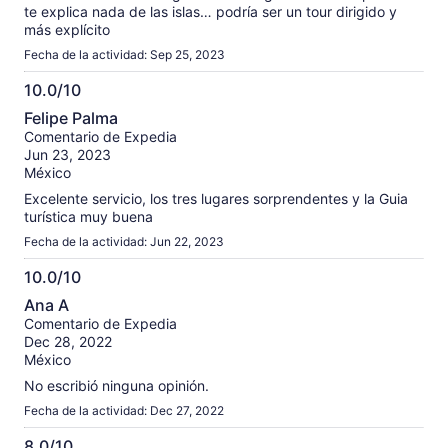
te explica nada de las islas… podría ser un tour dirigido y
más explícito
Fecha de la actividad: Sep 25, 2023
10.0/10
10.0
Felipe Palma
de
Comentario de Expedia
10
Jun 23, 2023
México
Excelente servicio, los tres lugares sorprendentes y la Guia
turística muy buena
Fecha de la actividad: Jun 22, 2023
10.0/10
10.0
Ana A
de
Comentario de Expedia
10
Dec 28, 2022
México
No escribió ninguna opinión.
Fecha de la actividad: Dec 27, 2022
8.0/10