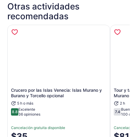
Otras actividades
recomendadas
Crucero por las Islas Venecia: Islas Murano y
Tour y talle
Se abrirá en una nueva pestaña
Burano y Torcello opcional
Murano
5 h o más
2 h
Excelente
Buena
8.8
7.4
8.8 de 10
7.4 de 10
36 opiniones
100 opin
Cancelación gratuita disponible
Cancelación g
El
$35
El
$81