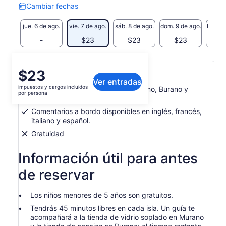
Cambiar fechas
Cambiar
fechas
jue. 6 de ago.
vie. 7 de ago.
sáb. 8 de ago.
dom. 9 de ago.
lun. 10
-
$23
$23
$23
$
Qué incluye o no
El
$23
Ver entradas
precio
impuestos y cargos incluidos
Tour en barco por las islas de Murano, Burano y
es
por persona
Torcello
de
Comentarios a bordo disponibles en inglés, francés,
$23.
italiano y español.
por
persona
Gratuidad
Información útil para antes
de reservar
Los niños menores de 5 años son gratuitos.
Tendrás 45 minutos libres en cada isla. Un guía te
acompañará a la tienda de vidrio soplado en Murano