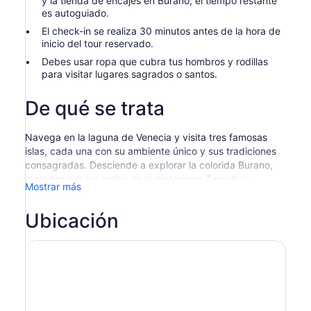
y la tienda de encajes en Burano; el tiempo restante
es autoguiado.
El check-in se realiza 30 minutos antes de la hora de
inicio del tour reservado.
Debes usar ropa que cubra tus hombros y rodillas
para visitar lugares sagrados o santos.
De qué se trata
Navega en la laguna de Venecia y visita tres famosas
islas, cada una con su ambiente único y sus tradiciones
consagradas. Desciende a explorar la colorida Burano,
merodea por las calles de la pintoresca Torcello y
Mostrar más
observa a los famosos maestros de vidrio soplado de
Murano mientras trabajan.
Ubicación
Aborda un bote público cerca de la ilustre Plaza de San
Marcos o detrás de la estación de trenes de Santa Lucía
y navega hasta el refugio de vidrio soplado de Murano,
donde durante siglos se perfeccionaron las habilidades y
técnicas para el soplado del colorido vidrio de Murano.
Bájate y sigue al guía hasta una tienda de vidrio soplado
y, luego, al salón de exposiciones para una breve