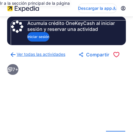
Ir a la sección principal de la página
Descargar la app
Acumula crédito OneKeyCash al iniciar
sesión y reservar una actividad
Iniciar sesión
Ver todas las actividades
Compartir
Regresar
a
7+
la
página
de
resultados
de
actividades