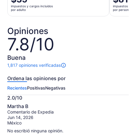
precio
precio
impuestos y cargos incluidos
impuestos y car
es
es
por adulto
por persona
de
de
$35.
$81.
por
por
Opiniones
adulto
persona
7.8/10
7.8
de
10
Buena
1,817 opiniones verificadas
Hay
1817
Ordena las opiniones por
opiniones
sobre
Recientes
Positivas
Negativas
esta
actividad.
2.0/10
Más
2.0
información
Martha B
de
sobre
Comentario de Expedia
10
nuestras
Jun 14, 2026
opiniones
México
verificadas
No escribió ninguna opinión.