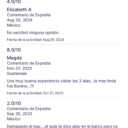
4.0/10
4.0
Elizabeth A
de
Comentario de Expedia
10
Aug 30, 2024
México
No escribió ninguna opinión.
Fecha de la actividad: Aug 29, 2024
8.0/10
8.0
Magda
de
Comentario de Expedia
10
Nov 07, 2023
Guatemala
Una muy buena experiencia visitar las 3 islas...la mas linda
fue Burano...!!!
Fecha de la actividad: Oct 31, 2023
2.0/10
2.0
Comentario de Expedia
Sep 26, 2023
de
México
10
Demasiado el tour….el guía te dice algo en el barco pero no