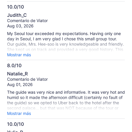
10.0/10
10.0
Judith_C
de
Comentario de Viator
10
Aug 03, 2026
My Seoul tour exceeded my expectations. Having only one
day in Seoul, I am very glad I chose this small group tour.
Our guide, Mrs. Hee-soo is very knowledgeable and friendly.
She kept us on track and provided a very good history. This
tour is fast paced and A LOT of walking - so be prepared.
Mostrar más
Also, it was very, very hot, but was to be expected in July.
8.0/10
Very interesting sites and Korean history. I highly recommend
8.0
this tour. My only regret is that I didn't have another day to
Natalie_R
continue seeing the sites in Seoul.
de
Comentario de Viator
10
Aug 01, 2026
The guide was very nice and informative. It was very hot and
humid so it made the afternoon difficult (certainly no fault of
the guide) so we opted to Uber back to the hotel after the
second palace... but that was NOT because of the tour or
guide - both were excellent and we enjoyed learning about
Mostrar más
the Korean history.
10.0/10
10.0