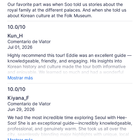
Our favorite part was when Soo told us stories about the
royal family at the different palaces. And when she told us
about Korean culture at the Folk Museum.
10.0/10
10.0
Kun_H
de
Comentario de Viator
10
Jul 01, 2026
Highly recommend this tour! Eddie was an excellent guide —
knowledgeable, friendly, and engaging. His insights into
Korean history and culture made the tour both informative
and enjoyable. We learned so much and had a wonderful
time. Definitely worth it!
Mostrar más
10.0/10
10.0
Kiyana_F
de
Comentario de Viator
10
Jun 29, 2026
We had the most incredible time exploring Seoul with Hee-
Soo! She is an exceptional guide—incredibly knowledgeable,
professional, and genuinely warm. She took us all over the
city, seamlessly blending major highlights with unique, local
gems that we never would have found on our own. Hee-Soo
Mostrar más