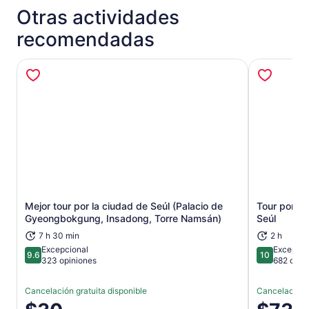
Otras actividades
recomendadas
Mejor tour por la ciudad de Seúl (Palacio de
Tour por el
Se abrirá en una nueva pestaña
Gyeongbokgung, Insadong, Torre Namsán)
Seúl
7 h 30 min
2 h
Excepcional
Excepcio
9.6
10
9.6 de 10
10 de 10
323 opiniones
682 opin
Cancelación gratuita disponible
Cancelación g
El
El