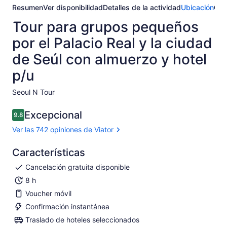
Resumen
Ver disponibilidad
Detalles de la actividad
Ubicación
Opi
Tour para grupos pequeños
por el Palacio Real y la ciudad
de Seúl con almuerzo y hotel
p/u
Seoul N Tour​
Excepcional
9.8
9.8 de 10
Ver las 742 opiniones de Viator
Características
Cancelación gratuita disponible
8 h
Voucher móvil
Confirmación instantánea
Traslado de hoteles seleccionados