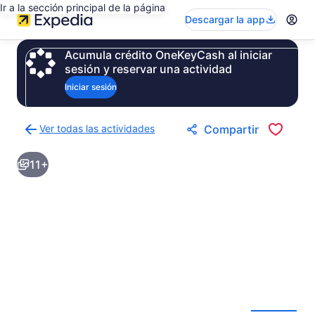
Ir a la sección principal de la página
Descargar la app
Acumula crédito OneKeyCash al iniciar
sesión y reservar una actividad
Iniciar sesión
Ver todas las actividades
Compartir
Regresar
a
11+
la
página
de
resultados
de
actividades