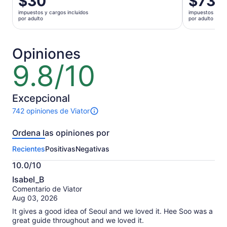
$30
$73
precio
precio
impuestos y cargos incluidos
impuestos y car
es
es
por adulto
por adulto
de
de
$30.
$73.
por
por
Opiniones
adulto
adulto
9.8/10
9.8
de
10
Excepcional
742 opiniones de Viator
Hay
742
Ordena las opiniones por
opiniones
sobre
Recientes
Positivas
Negativas
esta
actividad.
10.0/10
Más
10.0
información
Isabel_B
de
sobre
Comentario de Viator
10
nuestras
Aug 03, 2026
opiniones
It gives a good idea of Seoul and we loved it. Hee Soo was a
verificadas
great guide throughout and we loved it.