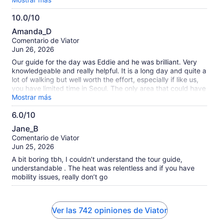
went above and beyond to make sure our group was
10.0/10
comfortable, engaged, and having fun throughout the entire
10.0
tour. Her insights into Seoul’s history, culture, and food scene
Amanda_D
truly brought the city to life. If you want a thoughtful,
de
Comentario de Viator
flawless, and deeply memorable experience in Seoul, we
10
Jun 26, 2026
cannot recommend Hee-Soo highly enough! Thank you for a
wonderful adventure!
Our guide for the day was Eddie and he was brilliant. Very
knowledgeable and really helpful. It is a long day and quite a
lot of walking but well worth the effort, especially if like us,
you have limited time in Seoul. The only area that could have
been trimmed down was the Ginseng experience, although
Mostrar más
this is not 'hard sell' like most other tours, and it was very
6.0/10
interesting. It was a great experience and I would
6.0
recommend.
Jane_B
de
Comentario de Viator
10
Jun 25, 2026
A bit boring tbh, I couldn’t understand the tour guide,
understandable . The heat was relentless and if you have
mobility issues, really don’t go
Ver las 742 opiniones de Viator