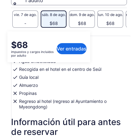
1 adulto
vie. 7 de ago.
sáb. 8 de ago.
dom. 9 de ago.
lun. 10 de ago.
mar. 11
-
$68
$68
$68
$
Qué incluye o no
El
$68
Ver entradas
precio
impuestos y cargos incluidos
Conductor / Guía
es
por adulto
de
Agua embotellada
$68.
Recogida en el hotel en el centro de Seúl
por
Guía local
adulto
Almuerzo
Propinas
Regreso al hotel (regreso al Ayuntamiento o
Myeongdong)
Información útil para antes
de reservar