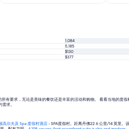
1,084
5,185
$130
$377
的所有要求，无论是美味的餐饮还是丰富的活动和购物。 看看当地的度假
的需求。
高尔夫及 Spa 度假村酒店
- SPA度假村。距离丹佛22.6 公里/14 英
9 英里。配有花园。
4,198-square-foot oceanfront suite is chic and modern
-