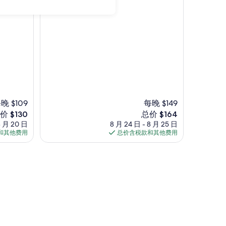
超
赞，
（1,016
条
点
评）
晚 $109
每晚 $149
新
价 $130
总价 $164
价
8 月 20 日
8 月 24 日 - 8 月 25 日
格
和其他费用
总价含税款和其他费用
30
$164