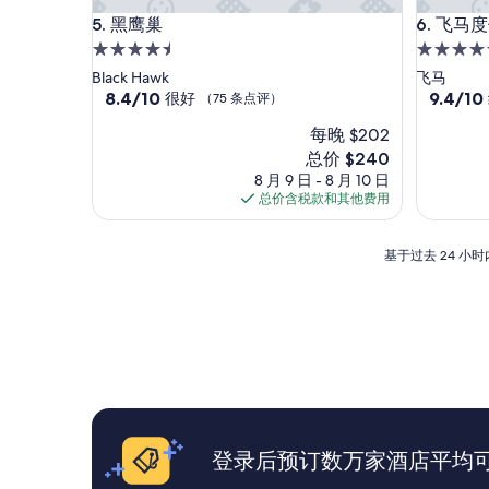
l
黑鹰巢
飞马度假
5. 黑鹰巢
6. 飞
l
o
4.5
4.5
c
星
星
Black Hawk
飞马
a
住
8.4
住
9.4
8.4/10
9.4/10
很好
（75 条点评）
t
分，
分，
宿
宿
i
每晚 $202
总
总
o
分
分
新
总价 $240
n
10，
10，
价
8 月 9 日 - 8 月 10 日
b
很
绝
格
总价含税款和其他费用
e
好，
佳，
$240
t
（75
（906
w
条
条
基
基于过去 24 
e
点
点
于
e
评）
评）
过
n
去
D
24
e
小
n
时
v
内
e
找
r
到
a
的、
登录后预订数万家酒店平均可省
n
2
d