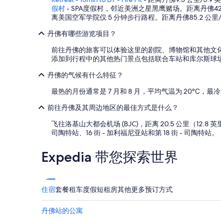
s
假村
- SPA度假村，邻近美洲之星黑鹰赌场。距离丹佛42.
d
离美国空军学院仅 5 分钟步行路程。距离丹佛85.2 公里
e
l
丹佛有哪些游览项目？
i
前往丹佛的旅客可以体验这里的剧院、博物馆和其他文
c
添加到行程中的其他热门景点包括联合车站和库尔斯球
i
o
丹佛的气候有什么特征？
u
s
最热的月份通常是 7 月和 8 月，平均气温为 20℃，最冷的
.
T
前往丹佛及其周边地区的最佳方式是什么？
h
e
飞往洛基山大都会机场 (BJC)，距离 20.5 公里（12.8
b
司陶特站、16 街 - 加利福尼亚站和第 18 街 - 司陶特站。
e
s
Expedia 带您探索世界
t
p
a
r
住宿
套餐
租车
度假短租房
其他
更多预订方式
t
a
b
丹佛站的公寓
o