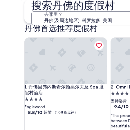
9 月 4 日 - 9 月 6 日
搜索丹佛的度假村
去哪里？
丹佛首选推荐度假村
丹佛因弗内斯希尔顿高尔夫及 Spa 度假村酒店
Omni In
丹佛因弗内斯希尔顿高尔夫及 Spa 度假村酒店
Omni In
1. 丹佛因弗内斯希尔顿高尔夫及 Spa 度
2. Omni
假村酒店
4.0
4.0
星
因特洛肯
星
住
9.4
9.4/10
Englewood
分，
住
8.8
8.8/10
超赞
宿
（1,011 条点评）
“
“This prope
总
分，
宿
T
between De
分
总
h
beautiful a
10，
分