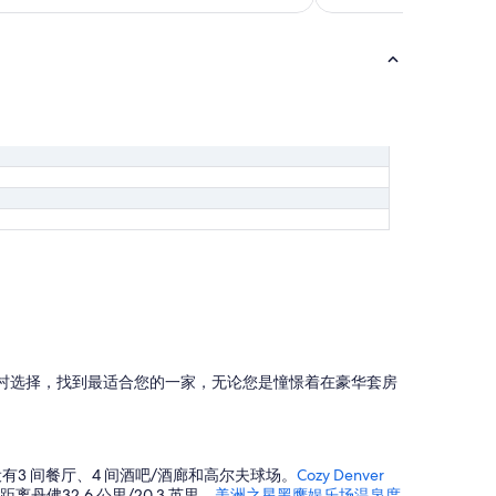
村选择，找到最适合您的一家，无论您是憧憬着在豪华套房
里。设有3 间餐厅、4 间酒吧/酒廊和高尔夫球场。
Cozy Denver
 距离丹佛32.6 公里/20.3 英里。
美洲之星黑鹰娱乐场温泉度