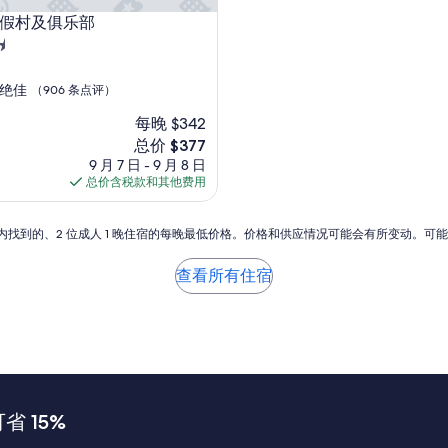
村及俱乐部
马度假村及俱乐部
绝佳
（906 条点评）
每晚 $342
新
总价 $377
价
9 月 7 日 - 9 月 8 日
格
总价含税款和其他费用
$377
小时内找到的、2 位成人 1 晚住宿的每晚最低价格。价格和供应情况可能会有所变动。可
查看所有住宿
 15%