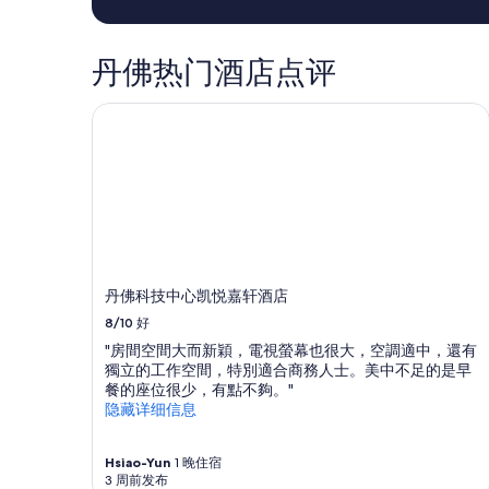
位
B
成
o
人
u
1
丹佛热门酒店点评
l
晚
d
住
e
丹佛科技中心凯悦嘉轩酒店
宿
r
的
.
每
T
晚
h
最
e
低
p
价
o
格。
o
价
l
丹佛科技中心凯悦嘉轩酒店
格
i
和
s
8/10
好
供
b
"房間空間大而新穎，電視螢幕也很大，空調適中，還有
应
e
獨立的工作空間，特別適合商務人士。美中不足的是早
情
a
餐的座位很少，有點不夠。"
况
u
隐藏详细信息
可
t
能
i
会
f
Hsiao-Yun
1 晚住宿
有
u
3 周前发布