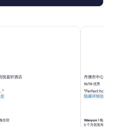
凯悦嘉轩酒店
丹佛市中心凯悦尚萃酒
凯悦嘉轩酒店
丹佛市中心凯悦尚萃酒
10/10
优秀
. "
"Perfect hotel with larg
信息
隐藏详细信息
 晚住宿
Wanyun
1 晚住宿
布
6 个月前发布