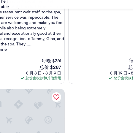
 The best part about the hotel
超
absolutely the staff. From the front
赞，
31
e restaurant wait staff, to the spa,
（3,796
er service was impeccable. The
条
ff are welcoming and make you feel
点
ile also being extremely
评）
al and exceptionally good at their
ial recognition to Tammy, Gina, and
n the spa. They……
nne
每晚 $261
每
新
新
总价 $287
总
价
价
8 月 8 日 - 8 月 9 日
8 月 19 日 - 
格
格
总价含税款和其他费用
总价含税款
$287
$1
村及俱乐部