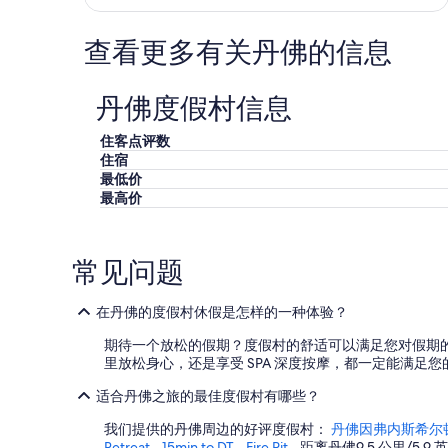
所
l
变
a
动。
查看更多有关丹佛的信息
n
可
d
能
f
需
o
丹佛度假村信息
遵
o
守
d
住客点评数
其
a
住宿
他
t
最低价
条
t
最高价
款。
h
e
r
e
常见问题
s
t
在丹佛的度假村休假是怎样的一种体验？
a
u
期待一个放松的假期？度假村的舒适可以满足您对假期
r
里放松身心，还是享受 SPA 深度按摩，都一定能满足您
a
n
适合丹佛之旅的最佳度假村有哪些？
t
s
我们提供的丹佛周边的好评度假村：
丹佛因弗内斯希尔顿
i
Retreat - 15min to DT - Fire Pit
- 距离丹佛9.5 公里/5.