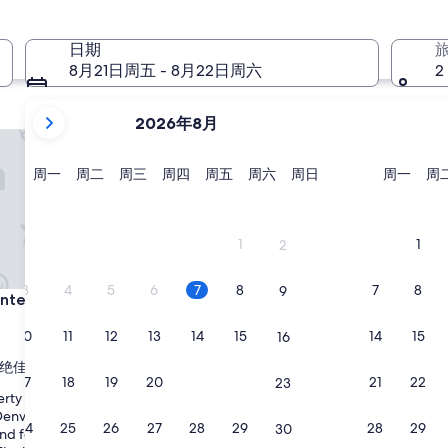
10 月 2 日 - 10 月 4 日
日期
8月21日周五 - 8月22日周六
2
当
2026年8月
前
terlocken酒店
美洲之星黑鹰娱乐场温泉度假
显
示
星
星
星
星
星
星
星
星
周一
周二
周三
周四
周五
周六
周日
周一
周
期
期
期
期
期
期
期
期
月
一
二
三
四
五
六
日
一
份
为
1
1
2
2026
年
3
4
5
6
7
8
7
8
9
terlocken酒店
美洲之星黑鹰娱乐场温泉度假
 Interlocken酒店
3. 美洲之星黑鹰娱乐场温泉度
August
4.0
和
10
11
12
13
14
15
14
15
16
星
2026
Black Hawk
住
8.6
8.6/10
绝佳
超赞
年
（1,009 条点评）
（3,796 条点评）
17
18
19
20
21
22
21
22
23
分，
宿
September。
rty has a great central location
总
nver and Boulder. The pool is
分
24
25
26
27
28
29
28
29
30
nd food at the restaurants is
10，