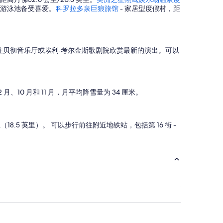
因其游泳池备受喜爱。
科罗拉多泉巨狼旅馆
- 家居型度假村，距
贝彻音乐厅或埃利·考尔金斯歌剧院欣赏最新的演出。可以
、10 月和 11 月，月平均降雪量为 34 厘米。
里（18.5 英里）。 可以步行前往附近地铁站，包括第 16 街 -