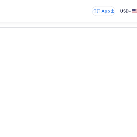
•
打开 App
USD