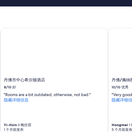
丹佛市中心希尔顿酒店
丹佛/佩纳
丹佛市中心希尔顿酒店
丹佛/佩纳
8/10
好
10/10
优秀
"Rooms are a bit outdated, otherwise, not bad."
"Very good
隐藏详细信息
隐藏详细
Yi-Hsin
3 晚住宿
Hongmei
1
1 个月前发布
5 个月前发