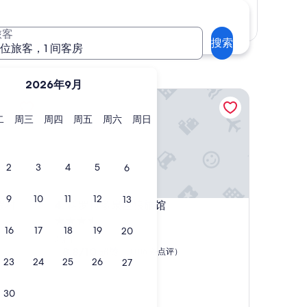
显示地图
旅客
搜索
 位旅客，1 间客房
2026年9月
村
科罗拉多泉巨狼旅馆
星
星
星
星
星
星
二
周三
周四
周五
周六
周日
期
期
期
期
期
期
二
三
四
五
六
日
2
3
4
5
6
9
10
11
12
13
村
科罗拉多泉巨狼旅馆
假村
4. 科罗拉多泉巨狼旅馆
3.5
16
17
18
19
20
星
北门
住
8.8
8.8/10
超赞
（1,016 条点评）
23
24
25
26
27
分，
宿
总
分
30
10，