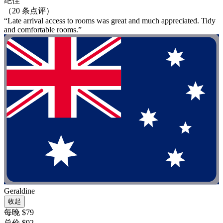
绝佳
（20 条点评）
“Late arrival access to rooms was great and much appreciated. Tidy
and comfortable rooms.”
Geraldine
收起
每晚 $79
总价 $92