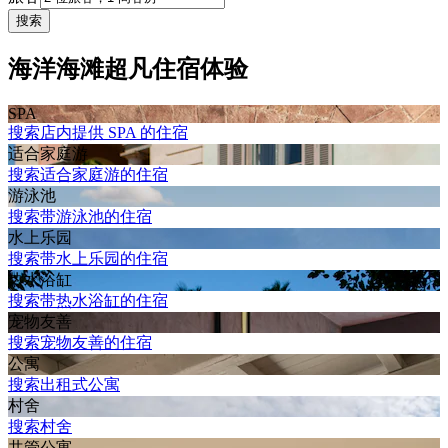
搜索
海洋海滩超凡住宿体验
SPA
搜索店内提供 SPA 的住宿
适合家庭游
搜索适合家庭游的住宿
游泳池
搜索带游泳池的住宿
水上乐园
搜索带水上乐园的住宿
热水浴缸
搜索带热水浴缸的住宿
宠物友善
搜索宠物友善的住宿
公寓
搜索出租式公寓
村舍
搜索村舍
共管公寓