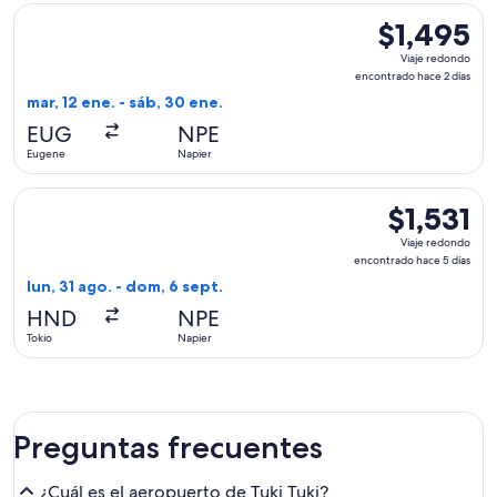
Seleccionar vuelo de United, con salida el mar, 12 ene. desd
$1,495
$1,495
Viaje
Viaje redondo
redondo,
encontrado hace 2 días
encontrado
mar, 12 ene. - sáb, 30 ene.
hace
EUG
NPE
2
Eugene
Napier
días
Seleccionar vuelo de Singapore Airlines, con salida el lun, 3
$1,531
$1,531
Viaje
Viaje redondo
redondo,
encontrado hace 5 días
encontrado
lun, 31 ago. - dom, 6 sept.
hace
HND
NPE
5
Tokio
Napier
días
Preguntas frecuentes
¿Cuál es el aeropuerto de Tuki Tuki?