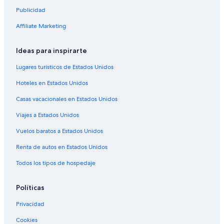
Hoteles de Quest Serviced Apartments en Napier
Publicidad
Hoteles en Napier
Affiliate Marketing
Moteles en Napier
Hoteles en Raukawa
Ideas para inspirarte
Hoteles en Pandora
Lugares turísticos de Estados Unidos
Hoteles en Twyford
Hoteles en Estados Unidos
Hoteles cerca de Hawke's Bay
Casas vacacionales en Estados Unidos
Viajes a Estados Unidos
Vuelos baratos a Estados Unidos
Renta de autos en Estados Unidos
Todos los tipos de hospedaje
Políticas
Privacidad
Cookies