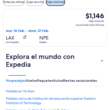
Todas las ofertas
Viaje sencillo
Viaje redondo
Seleccionar vuelo de Air Tahiti Nui, con salida el mar, 16 fe
$1,146
$1,146
Viaje
Viaje redondo
redondo,
encontrado hace 12 horas
encontrado
mar, 16 feb. - dom, 21 feb.
hace
LAX
NPE
12
Los Ángeles
Napier
horas
Explora el mundo con
Expedia
Hospedajes
Vuelos
Paquetes
Autos
Rentas vacacionales
Hoteles en Te Awa
Hoteles cerca de Institución de educación superior Eastern
Institute of Technology