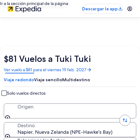
Ir a la sección principal de la página
Descargar la app
$81 Vuelos a Tuki Tuki
Se
Ver vuelo a $81 para el viernes 19 feb. 2027
abrirá
Viaje redondo
Viaje sencillo
Multidestino
en
una
nueva
Solo vuelos directos
ventana
Origen
Destino
Napier, Nueva Zelanda (NPE-Hawke's Bay)