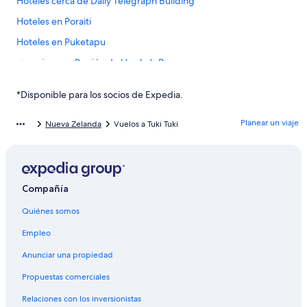
Hoteles cerca de Daily Telegraph Building
Hoteles en Poraiti
Hoteles en Puketapu
Campings en Región de Hawke's Bay
Hoteles en Onekawa
*Disponible para los socios de Expedia.
Hoteles cerca de viñedos en Raureka
Planear un viaje
Hoteles en Ocean Beach
Nueva Zelanda
Vuelos a Tuki Tuki
Campings en Napier
Casas de campo en Napier
Apartamentos en Napier
Compañía
Hoteles de lujo en Napier
Quiénes somos
Hoteles históricos en Napier
Empleo
Hoteles con alberca en Napier
Anunciar una propiedad
Hoteles con hidromasaje en Napier
Propuestas comerciales
Hoteles cerca de viñedos en Napier
Relaciones con los inversionistas