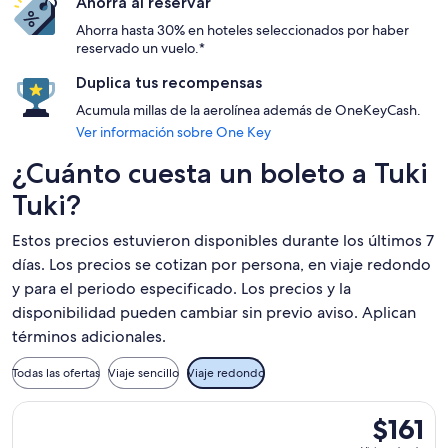
Ahorra al reservar
Ahorra hasta 30% en hoteles seleccionados por haber
reservado un vuelo.*
Duplica tus recompensas
Acumula millas de la aerolínea además de OneKeyCash.
Ver información sobre One Key
¿Cuánto cuesta un boleto a Tuki
Tuki?
Estos precios estuvieron disponibles durante los últimos 7
días. Los precios se cotizan por persona, en viaje redondo
y para el periodo especificado. Los precios y la
disponibilidad pueden cambiar sin previo aviso. Aplican
términos adicionales.
Todas las ofertas
Viaje sencillo
Viaje redondo
Seleccionar vuelo de Air New Zealand, con salida el vie, 22 
$161
$161
Viaje