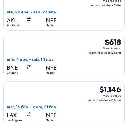
Viaje redondo
redondo,
encontrado hace 5 días
encontrad
vie, 22 ene. - sáb, 23 ene.
hace
AKL
NPE
5
Auckland
Napier
días
Seleccionar vuelo de Qantas Airways, con salida el mié, 4 no
$618
$618
Viaje
Viaje redondo
redondo,
encontrado hace 12 horas
encontrad
mié, 4 nov. - sáb, 14 nov.
hace
BNE
NPE
12
Brisbane
Napier
horas
Seleccionar vuelo de Air Tahiti Nui, con salida el mar, 16 fe
$1,146
$1,146
Viaje
Viaje redondo
redondo,
encontrado hace 12 horas
encontrado
mar, 16 feb. - dom, 21 feb.
hace
LAX
NPE
12
Los Ángeles
Napier
horas