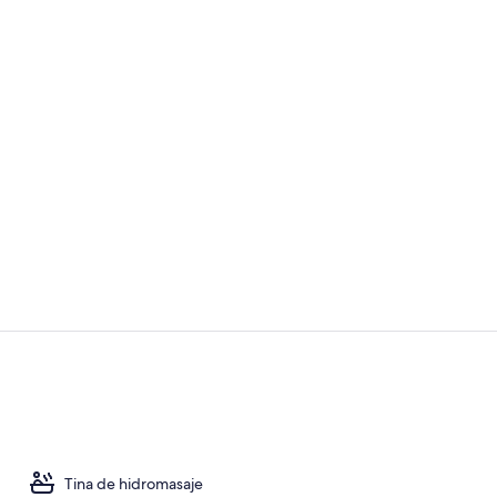
Suite Familia
Vista desde 
Tina de hidromasaje