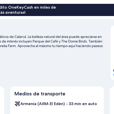
rédito OneKeyCash en miles de
ás aventuras!
ticos de Calarcá. La belleza natural del área puede apreciarse en
s de interés incluyen Parque del Café y The Dome Birds. También
Morelia Farm. Aprovecha al máximo tu tiempo aquí haciendo paseos
a nuestra guía de Calarcá
Medios de transporte
Armenia (AXM-El Edén) - 33 min en auto