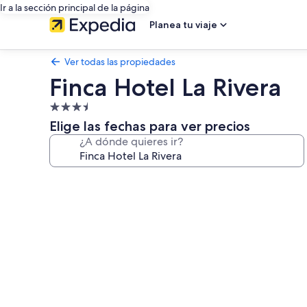
Ir a la sección principal de la página
Planea tu viaje
Ver todas las propiedades
Finca Hotel La Rivera
Propiedad
de
Elige las fechas para ver precios
3.5
¿A dónde quieres ir?
estrellas
Galería
de
fotos
de
Finca
Hotel
La