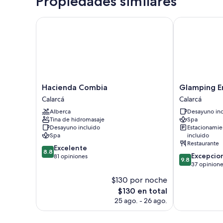
Propiedades similares
Hacienda Combia
Glamping Ent
Hacienda
Glamping
Hacienda Combia
Glamping En
Combia
Entre
Calarcá
Calarcá
Calarcá
Rios
Alberca
Desayuno inc
Calarcá
Tina de hidromasaje
Spa
Desayuno incluido
Estacionamie
Spa
incluido
Restaurante
8.8
Excelente
8.8
9.8
Excepcio
de
81 opiniones
9.8
de
37 opinion
10,
10,
Excelente,
$130 por noche
Excepcional,
81
El
$130 en total
37
opiniones
precio
opiniones
25 ago. - 26 ago.
actual
es