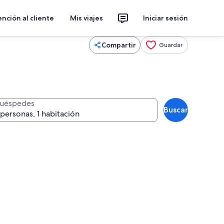
nción al cliente
Mis viajes
Iniciar sesión
Compartir
Guardar
uéspedes
Buscar