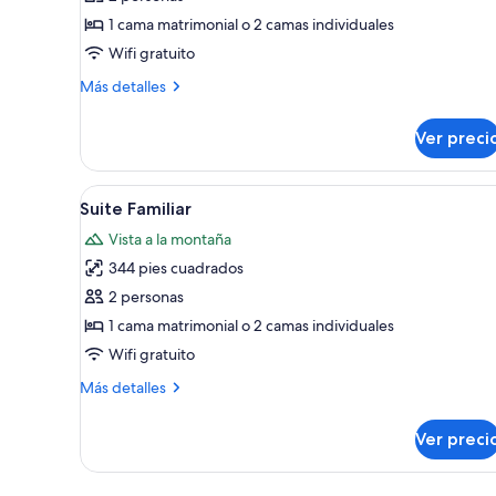
Habitación
1 cama matrimonial o 2 camas individuales
doble
Wifi gratuito
estándar
Más
Más detalles
detalles
sobre
Ver preci
Habitación
doble
estándar
Abrir
Suite Familiar | Cortinas black
3
Suite Familiar
todas
Vista a la montaña
las
344 pies cuadrados
fotos
de
2 personas
Suite
1 cama matrimonial o 2 camas individuales
Familiar
Wifi gratuito
Más
Más detalles
detalles
sobre
Ver preci
Suite
Familiar