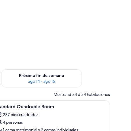
fin de semana ago 7 - ago 9
Consulta la disponibilidad para el próximo fin de semana ago 
Próximo fin de semana
ago 14 - ago 16
Mostrando 4 de 4 habitaciones
e comidas a la habitación
brir
Standard Quadruple Room | Cortinas blackout
2
tandard Quadruple Room
odas
237 pies cuadrados
s
4 personas
otos
e
1 cama matrimonial y 2 camas individuales