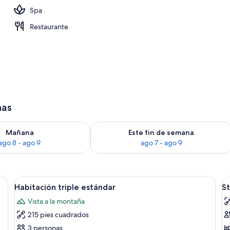
Spa
e libre
Restaurante
has
isponibilidad para mañana ago 8 - ago 9
Consulta la disponibilidad para este 
Mañana
Este fin de semana
ago 8 - ago 9
ago 7 - ago 9
rtinas blackout, cunas gratuitas y camas extra
Abrir
Habitación triple estándar | Servicio d
A
2
Habitación triple estándar
S
todas
t
Vista a la montaña
las
la
215 pies cuadrados
fotos
f
de
d
3 personas