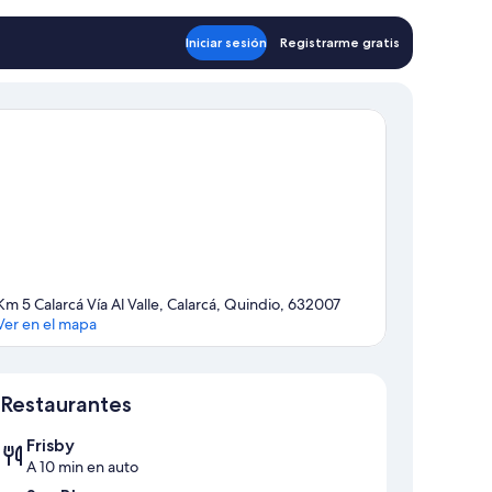
Iniciar sesión
Registrarme gratis
Km 5 Calarcá Vía Al Valle, Calarcá, Quindio, 632007
Ver en el mapa
Sección del mapa
Restaurantes
Frisby
A 10 min en auto