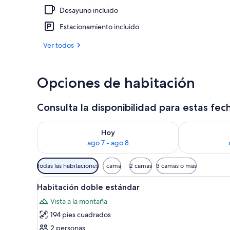
Desayuno incluido
Alberca al air
Estacionamiento incluido
Ver todos
Opciones de habitación
Consulta la disponibilidad para estas fec
Consulta la disponibilidad para hoy ago 7 - ago 8
Consulta la d
Hoy
ago 7 - ago 8
Filtros
Todas las habitaciones
1 cama
2 camas
3 camas o más
disponibles
Abrir
Habitación doble estándar | Co
para
5
Habitación doble estándar
todas
las
Vista a la montaña
las
habitaciones
194 pies cuadrados
fotos
de
2 personas