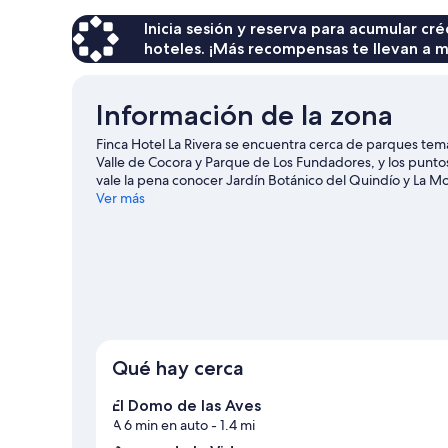
Inicia sesión y reserva para acumular c
hoteles. ¡Más recompensas te llevan a m
Información de la zona
Finca Hotel La Rivera se encuentra cerca de parques temá
Valle de Cocora y Parque de Los Fundadores, y los punto
vale la pena conocer Jardín Botánico del Quindío y La 
a pie o ciclismo en senderos y ciclismo de montaña.
Ver más
Visit
Ver más posadas en Calarcá
Qué hay cerca
El Domo de las Aves
A 6 min en auto
- 1.4 mi