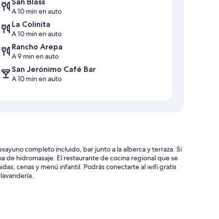
San Blass
A 10 min en auto
La Colinita
A 10 min en auto
Rancho Arepa
A 9 min en auto
San Jerónimo Café Bar
A 10 min en auto
sayuno completo incluido, bar junto a la alberca y terraza. Si
na de hidromasaje. El restaurante de cocina regional que se
as, cenas y menú infantil. Podrás conectarte al wifi gratis
 lavandería.