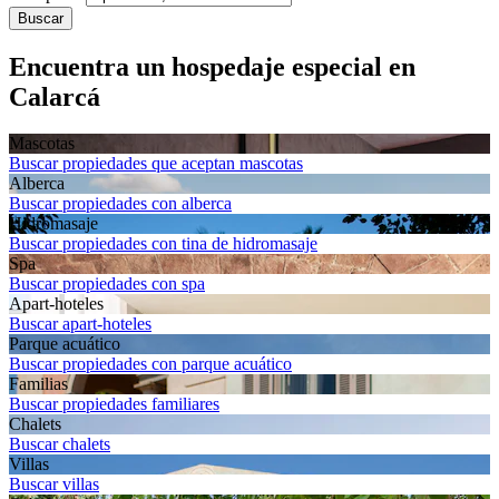
Buscar
Encuentra un hospedaje especial en
Calarcá
Mascotas
Buscar propiedades que aceptan mascotas
Alberca
Buscar propiedades con alberca
Hidromasaje
Buscar propiedades con tina de hidromasaje
Spa
Buscar propiedades con spa
Apart-hoteles
Buscar apart-hoteles
Parque acuático
Buscar propiedades con parque acuático
Familias
Buscar propiedades familiares
Chalets
Buscar chalets
Villas
Buscar villas