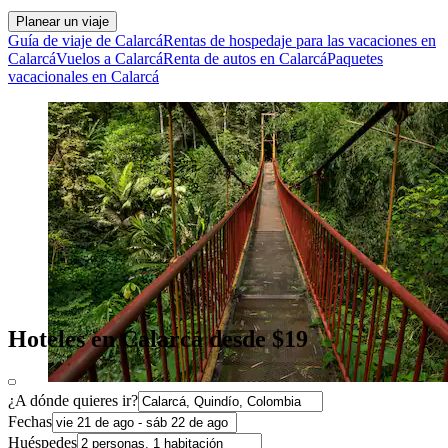
Planear un viaje
Guía de viaje de Calarcá
Rentas de hospedaje para las vacaciones en
Calarcá
Vuelos a Calarcá
Renta de autos en Calarcá
Paquetes
vacacionales en Calarcá
Hoteles en Calarcá desde $19
¿A dónde quieres ir?
Fechas
Huéspedes