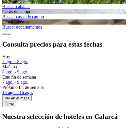
Cabañas
Buscar cabañas
Casas de campo
Buscar casas de campo
Departa­mentos
Buscar departamentos
Consulta precios para estas fechas
Hoy
7 ago. - 8 ago.
Mañana
8 ago. - 9 ago.
Este fin de semana
7 ago. - 9 ago.
Próximo fin de semana
14 ago. - 16 ago.
Ver en el mapa
Filtrar
Nuestra selección de hoteles en Calarcá