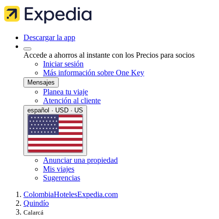
Descargar la app
Accede a ahorros al instante con los Precios para socios
Iniciar sesión
Más información sobre One Key
Mensajes
Planea tu viaje
Atención al cliente
español · USD · US
Anunciar una propiedad
Mis viajes
Sugerencias
Colombia
Hoteles
Expedia.com
Quindío
Calarcá